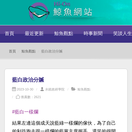
首頁
最近更新
鯨魚觀點
時事新聞
笑談人生
首頁
鯨魚觀點
藍白政治分贓
藍白政治分贓
2023-10-30
水鏡政經學院
鯨魚觀點
推薦數：2621
#藍白一樣爛
結果左邊這個成天說藍綠一樣爛的傢伙，為了自己
的利益跑去跟一樣爛的藍黨主席握手，還笑的很開