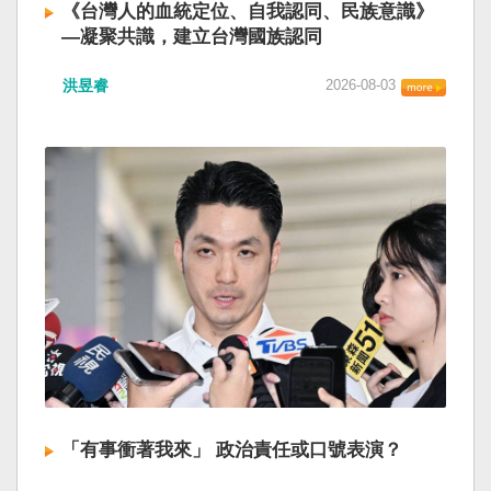
《台灣人的血統定位、自我認同、民族意識》
—凝聚共識，建立台灣國族認同
洪昱睿
2026-08-03
「有事衝著我來」 政治責任或口號表演？