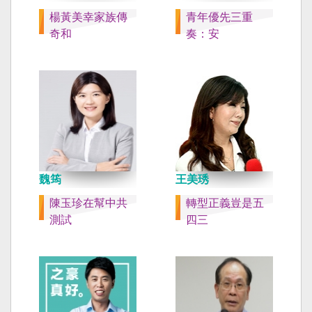
楊黃美幸家族傳
青年優先三重
奇和
奏：安
魏筠
王美琇
陳玉珍在幫中共
轉型正義豈是五
測試
四三