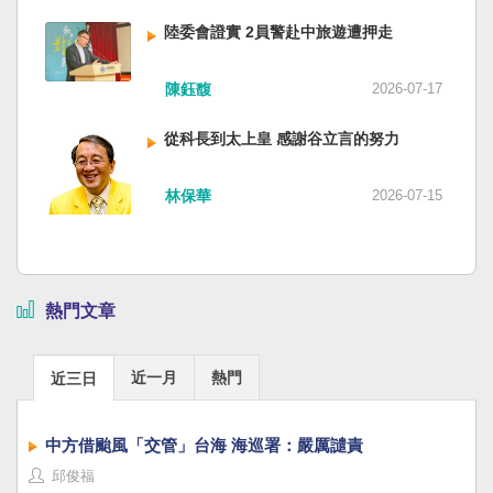
陸委會證實 2員警赴中旅遊遭押走
陳鈺馥
2026-07-17
從科長到太上皇 感謝谷立言的努力
林保華
2026-07-15
熱門文章
近一月
熱門
近三日
中方借颱風「交管」台海 海巡署：嚴厲譴責
邱俊福