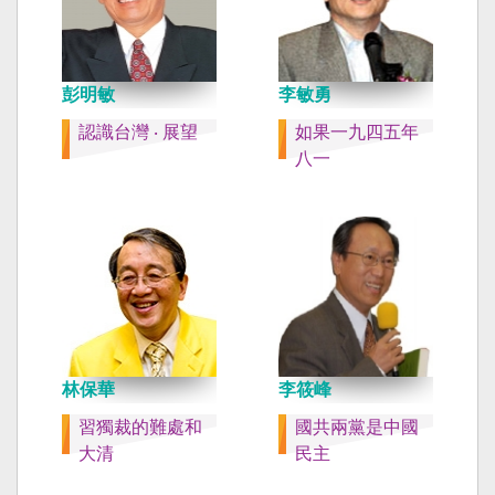
彭明敏
李敏勇
認識台灣 ‧ 展望
如果一九四五年
八一
林保華
李筱峰
習獨裁的難處和
國共兩黨是中國
大清
民主