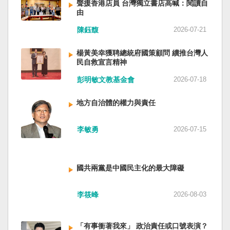
聲援香港店員 台灣獨立書店高喊：閱讀自
由
陳鈺馥
2026-07-21
楊黃美幸獲聘總統府國策顧問 續推台灣人
民自救宣言精神
彭明敏文教基金會
2026-07-18
地方自治體的權力與責任
李敏勇
2026-07-15
國共兩黨是中國民主化的最大障礙
李筱峰
2026-08-03
「有事衝著我來」 政治責任或口號表演？