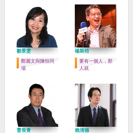
鄒景雯
楊斯棓
鄭麗文與陳恒同
要有一個人，那
場
人就
曹長青
賴清德