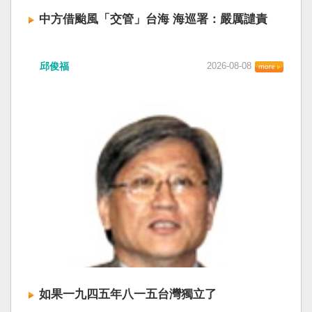
中方借颱風「交管」台海 海巡署：嚴厲譴責
中國廣東海事局公告，受到颱風白海豚影響，
邱俊福
2026-08-08
「將對經過台灣海峽南口北上船舶實施交通管
制」。海巡署昨晚嚴正駁斥，強調中國無任何權
利在台灣海峽實施交通管制。（圖擷取自中國央
視網） 陸委會：中共無理粗魯聲明 極其可笑 中國
廣東海事局公告，受到颱風白海豚影響，「將對
經過台灣海峽南口北上船舶實施交通管制」。海
巡署昨晚嚴正駁斥，強調中國無任何權利在台灣
海峽實施交通管制。陸委會也表示，中共假借颱
風名義聲稱管制相關海域，違反聯合國海洋法公
約等國際規範，「中共有關部門的無理粗魯聲明
是對國際秩序與規範的無知、漠視與踐踏，極其
可笑」。 中國海事局官網六日公告，颱風白海豚
將影響台灣海峽及周邊海域，廣東海事局決定六
日晚間六時起，對經過台灣海峽南口北上船舶實
施交通管制，各船舶必須遵守交通管制要求，聽
如果一九四五年八一五台灣獨立了
從現場海事管理機構指揮。 海巡署昨表示，台灣