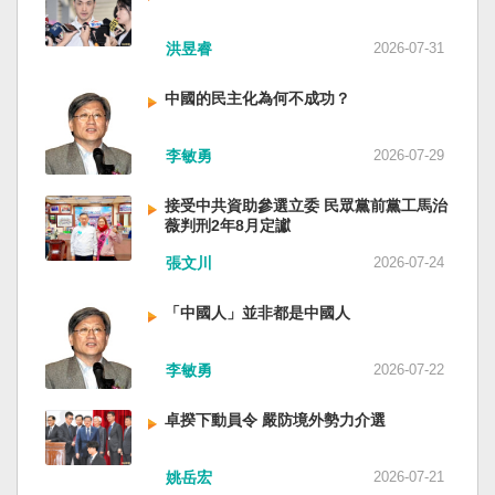
洪昱睿
2026-07-31
中國的民主化為何不成功？
李敏勇
2026-07-29
接受中共資助參選立委 民眾黨前黨工馬治
薇判刑2年8月定讞
張文川
2026-07-24
「中國人」並非都是中國人
李敏勇
2026-07-22
卓揆下動員令 嚴防境外勢力介選
姚岳宏
2026-07-21