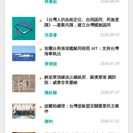
林薏茹
2026-08-04
省委書記易煉紅、前應急管理部部長王祥喜、前
重慶市長胡衡華等。前中聯部部長劉建超、前工
信部部長金壯龍、前中央軍民融合辦常務副主任
《台灣人的血統定位、自我認同、民族意
雷凡培，都是被不正常免職。 最新的河北黨書記
識》—凝聚共識，建立台灣國族認同
倪岳峰「另有任用」，應該是與德國之聲與紐約
洪昱睿
2026-08-03
時報披露張家口對海外人士動態控制平台被登錄
有關。 這些大清洗是反映習近平的穩定還是不
安？ （作者林保華為資深時事評論員）
首曬台美海巡艦艇同框照 AIT：支持台灣
海事執法
黃靖媗
2026-07-29
解放軍演練攻占總統府、蘇澳軍港 國防
部：威脅非常嚴峻
陳鈺馥
2026-07-27
波蘭前總理：台灣是歐盟至關重要民主夥
伴
陳昀
2026-07-22