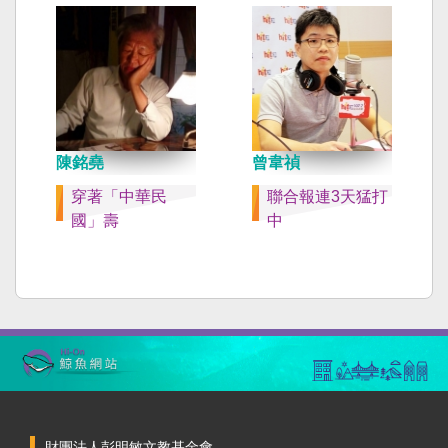
陳銘堯
曾韋禎
穿著「中華民
聯合報連3天猛打
國」壽
中
財團法人彭明敏文教基金會