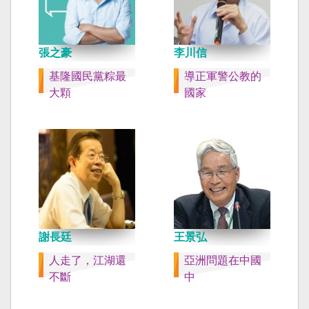
張之豪
李川信
基隆國民黨粽最
導正軍警公教的
大顆
國家
謝長廷
王景弘
人走了，江湖還
亞洲問題在中國
不斷
中