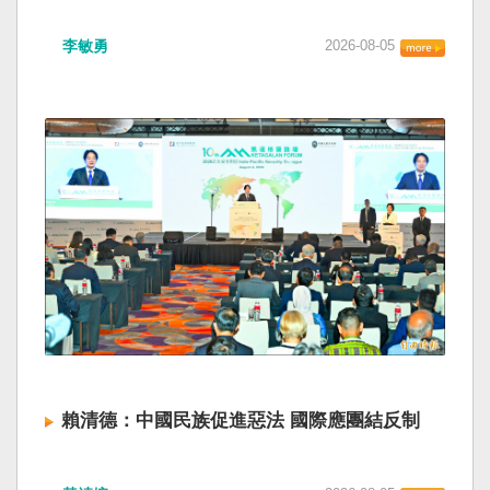
海峽為國際水域，依據「聯合國海洋法公約」等
如果一九四五年八一五台灣獨立了， 二戰後台灣
國際規範，領海範圍外均適用國際法「公海航行
李敏勇
2026-08-05
的歷史就不會有中國國民黨，也不會捲入迄今仍
自由」原則，中國無任何權利對該水域實施「管
糾纏未解的中國困境。中華民國早就完全被中華
制」；海巡署向來尊重符合國際法的航行自由，
人民共和國接續了，中國是中國，台灣是台灣。
對於中方假借「颱風」之名，行假造「管轄權」
兩岸已有正常外交，中國也可致力提升國民福
之實的認知作戰，企圖藉海事管制將台海內水
祉。 如果一九四五年八一五台灣獨立了，就像二
化，予以最嚴厲譴責，並要求中方恪守國際規
戰後許多殖民地選擇獨立，成為杭廷頓第二波民
範，避免破壞區域的和平穩定。 海巡署同時強
主化的歷史。獨立的台灣會像脫離日本殖民的韓
調，將持續運用聯合情監偵手段，全天候掌握我
國，八一五這一天成為獨立紀念日及光復節。不
國周邊海域動態，目前未偵獲中國船舶異常舉
同於有國家歷史的朝鮮，台灣是新興國家，開展
動，亦未接獲航商反映遭到廣播干擾，提醒航經
自己國家的歷史。台灣沒有像朝鮮的左右路線競
該海域之商貨輪，如接獲中方廣播時，無需理會
逐政權，造成內戰形成南韓、北朝分裂國家的歷
中方要求，並請立即通報相關單位，海巡署將會
史。或許會有左右路線政黨，形塑台灣的國家之
採取一切必要手段，確保船舶航行自由與安全。
路。 如果一九四五年八一五台灣獨立了，一九四
九年中華人民共和國革命推翻中華民國，中國國
民黨蔣介石政權只能選擇海南島，國共競鬥的歷
史就會是另一種局面，與台灣無關。台灣沒有中
賴清德：中國民族促進惡法 國際應團結反制
國問題，中國也沒有台灣問題。台灣與中國也不
至於陳兵海峽兩岸，戰爭的陰影籠罩。 如果一九
賴清德總統昨於凱達格蘭論壇致詞表示，中國
四五年八一五台灣獨立了，台灣會成為東亞漢字