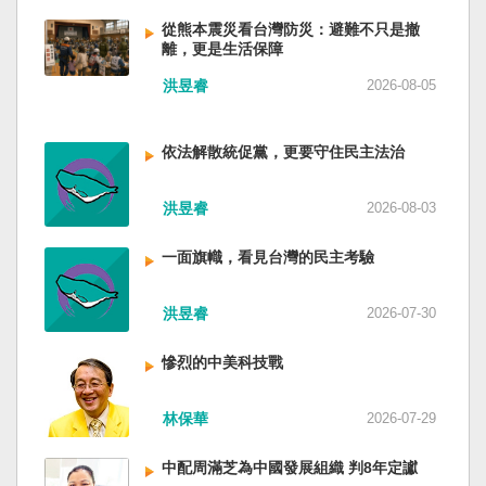
低調，僅僅只有一段話，往常喜歡用的「鑄牢」
反制的惡法。 提醒各國「紅色恐怖正在世界蔓
萬六千多平方公里的美麗島嶼群落，中央山脈南
不見了，改為「加快、加強」。從奇技淫巧改為
延」 賴清德表示，面對中國威權主義不斷擴張，
從熊本震災看台灣防災：避難不只是撤
北相連，四面海域環抱，是島嶼國度不是大陸國
離，更是生活保障
「適應不同群體消費需求擴大優質供給」。顯然
紅色恐怖正在世界各地蔓延，今年論壇主題聚焦
家。 一九四五年八一五，台灣人在祖國的迷惘與
七月中國官方的經濟數字，製造業採購經理人指
討論全球的民主韌性、灰帶侵擾的因應聯防，以
迷障中做了錯誤的選擇，不只造成台灣集體命運
洪昱睿
2026-08-05
數PMI，由六月的五十．三％大幅滑落至四十九．
及非紅供應鏈的重塑，更加反映出台灣在國際社
的坎坷挫折，也影響中國的國家分裂。民主化後
二％，不僅低於預估的五十．一％，更一舉跌破
會中的角色定位，以及期許台灣能承擔的國際責
的台灣，要走向新歷史，珍惜台灣自己的條件，
五十％榮枯線，加上非製造業和綜合PMI產出指數
任。 賴清德表示，當今台灣的民主成就受到國際
依法解散統促黨，更要守住民主法治
好好建構我們尚未正常化的國家。台灣是小而
三大核心指標同步跌穿榮枯線，習近平的梭哈
的肯定，面對中國「民促法」的威脅，台灣不會
美、豐裕而堅強，在太平洋西南海域，一個閃亮
（孤注一擲）失敗，在會議文件上不得不兩處承
接受統戰滲透和紅色恐怖、不會坐視中國將壓迫
的國家。 中國啊！請獨立於台灣之外吧！如果在
洪昱睿
2026-08-03
認「困難」。 一處是「有效應對各種外部衝擊和
黑手伸進台灣，或任何自由國家與地區。 賴清德
意收拾「中華民國」這個你們立鑄為繼承之國碑
內部困難」，後面提及「要高度重視經濟運行中
強調，台灣會以行動積極響應，落實「集體防
銘的國號，台灣也會尊重歷史，對殘餘中國做歷
一面旗幟，看見台灣的民主考驗
的困難挑戰」。其後各段落所說的例如公平競
禦、責任分擔」，並將持續提升國防力量、強化
史的了結，寫下句點。生活在台灣的人們應共同
爭、就業、三農、天災等都是。而「常態化解決
全社會防衛韌性，增進國際合作，凝聚最大的力
起造一個對「中國」不構成侵權的新國家，開啟
企業帳款拖欠問題」，更暴露企業之間拖欠已經
洪昱睿
2026-07-30
量，確保印太區域的和平穩定；台灣也將善用
歷史的新樂章。歷史不會重來，但提供教訓。
是常態化。近三十年前的「三角債」是不是復活
AI、半導體、資通訊等高科技產業優勢，串聯民
（作者是詩人）
了？企業發薪給員工當然也拖欠。 另外有兩處提
主夥伴，一起打造「非紅供應鏈」，來強化經濟
慘烈的中美科技戰
到「兜牢基層『三保』底線」和「抓好『一老一
韌性，讓彼此的國家更安全更繁榮。 最後，賴清
小』服務保障」，社會保險系統也出了問題。 後
德說，台灣是民主自由的燈塔，也是印太和平的
林保華
2026-07-29
段有一句「推動各級領導幹部以更加昂揚向上的
重要基石，即使威權主義威脅及全球新興挑戰不
精氣神，不斷創造高質量發展新業績」。不懂什
斷，台灣有堅定的意志，確保民主燈塔永明，自
中配周滿芝為中國發展組織 判8年定讞
麼是「精氣神」，還以為是假文件，是新時代習
由基石永固。