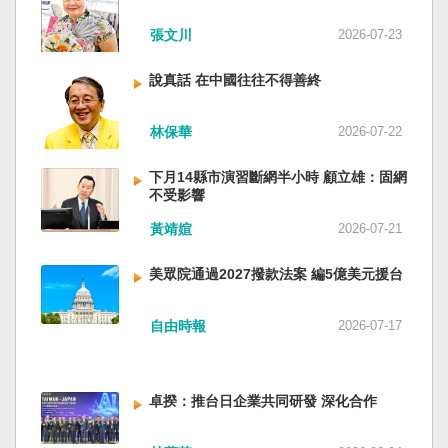
近平思想嗎？ 最後一句是「會議還研究了其他事
張文川
2026-07-23
項。」這是每次外媒最感興趣的問題，那就是人
事問題。港媒大做文章，排查二十屆中央委員清
說真話 在中國往往不得善終
洗了多少人？這為習近平的進一步獨裁和二十一
大續任鋪平道路。據統計，過去一年，已有十九
名中央委員被官方宣布落馬或罷免全國人大代表
林保華
2026-07-22
職務。另外還有「失蹤」者。總共接近三十人。
領銜的是兩名政治局委員：軍委副主席張又俠與
下月14縣市演習斷網半小時 顧立雄：固網
新疆黨委書記馬興瑞。 軍方還有原中央軍委副主
不受影響
席何衛東、原軍委委員兼聯合參謀部參謀長劉振
黃靖媗
2026-07-21
立、原軍委政治工作部主任苗華、前信息支援部
隊政委李偉、前陸軍司令員李橋、前中央軍委裝
美眾院通過2027撥款法案 編5億美元援台
備發展部部長許學強、前西部戰區政委李鳳彪、
前空軍政委郭普校、前東部戰區政委劉青松、前
南部戰區司令員吳亞男、前南部戰區政委王文
自由時報
2026-07-17
全、前西部戰區司令員汪海江、前北部戰區司令
員黃銘、前中部戰區政委徐德清、前國防大學政
委鍾紹軍等。 黨政系統部分，前廣西政府主席藍
卓揆：推台日企業共同研發 深化合作
天立、前內蒙古政府主席王莉霞、前中國證監會
主席易會滿、前內蒙古黨委書記孫紹騁、前浙江