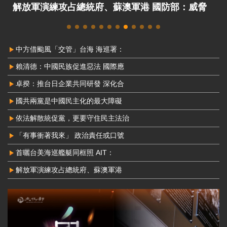
解放軍演練攻占總統府、蘇澳軍港 國防部：威脅
非常嚴峻
中方借颱風「交管」台海 海巡署：
賴清德：中國民族促進惡法 國際應
卓揆：推台日企業共同研發 深化合
國共兩黨是中國民主化的最大障礙
依法解散統促黨，更要守住民主法治
「有事衝著我來」 政治責任或口號
首曬台美海巡艦艇同框照 AIT：
解放軍演練攻占總統府、蘇澳軍港