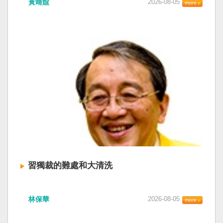
黃靖媗
2026-08-05
「民族團結進步促進法」對各國人民進行政治審
文化圈一個不屬於中國的新興國家。台灣或許像
查，國際社會應團結反制。（記者田裕華攝） 中
新加坡一樣，通行漢字中文華語，也留下日本
國七月一日起實施「民族團結進步促進法」，總
語，一如新加坡留下英文，本土原有的福佬話、
統賴清德昨日於凱達格蘭論壇致詞表示，中國的
客家話、原住民各族語也不會被壓迫。 如果一九
「民促法」不僅侵害台灣主權，更透過跨國鎮
四五年八一五台灣獨立了，台灣早已是聯合國會
壓，對世界各國人民進行政治審查、製造寒蟬效
員國，也不至於迄今仍以國體不明的身分爭取加
應，是國際社會應該團結反制的惡法；台灣不會
入聯合國。當然不會捲入國內戰後兩個中國的鬥
接受統戰滲透和紅色恐怖、不會坐視中國將壓迫
爭。當然也沒有以反共為名、行專政之實的卅八
黑手伸進台灣，或任何自由國家與地區。 不會坐
年戒嚴讓許多政治受難者的母親長期在黑夜哭
視北京黑手伸進台灣 賴清德指出，中國上個月不
泣。 如果一九四五年八一五台灣獨立了，台灣早
顧國際反對，實施「民族團結進步促進法」，
已民主化，不必有長期戒嚴體制的壓迫，也沒有
「對中政策跨國議會聯盟」（IPAC）隨即發表聲
隨中國國民黨從中國流亡到台灣形成的流亡殖民
明，譴責嚴重違反基本人權。他感謝IPAC日本共
群落留下來的遺民問題。漢字文化圈的國家台灣
同主席中谷元、IPAC執行主任裴倫德昨以行動再
會傳承更多日本留下來的風貌，如果吸引中國人
次彰顯這份聲明的立場，很榮幸代表台灣人民接
來台也是中國僑民或台灣新住民、新國民，而不
習獨裁的難處和大清洗
受IPAC的聲明，台灣會給予堅定的支持，共同捍
是什麼外省人。 如果一九四五年八一五台灣獨立
衛全球民主法治。 賴清德強調，中國的「民促
了，台灣早就是一個小而美的民主國家，不必在
中共在七月卅日政治局會議上，決定十月召開五
法」不僅侵害台灣主權、迫害宗教與少數族群，
國民養成過程的教育被教導成一個虛構的大國，
林保華
2026-08-05
中全會。本來以為在七月上海的AI全球大會以
更透過跨國鎮壓手段，對世界各國人民進行政治
也不會有見證二二八事件的美國副領事葛超智
後，習近平會乘勝追擊，豈料會議對AI突然非常
審查、製造寒蟬效應，是一部國際社會應該團結
（G. Kerr）《被出賣的台灣》這本書。台灣是三