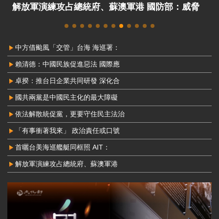
解放軍演練攻占總統府、蘇澳軍港 國防部：威脅
非常嚴峻
中方借颱風「交管」台海 海巡署：
賴清德：中國民族促進惡法 國際應
卓揆：推台日企業共同研發 深化合
國共兩黨是中國民主化的最大障礙
依法解散統促黨，更要守住民主法治
「有事衝著我來」 政治責任或口號
首曬台美海巡艦艇同框照 AIT：
解放軍演練攻占總統府、蘇澳軍港