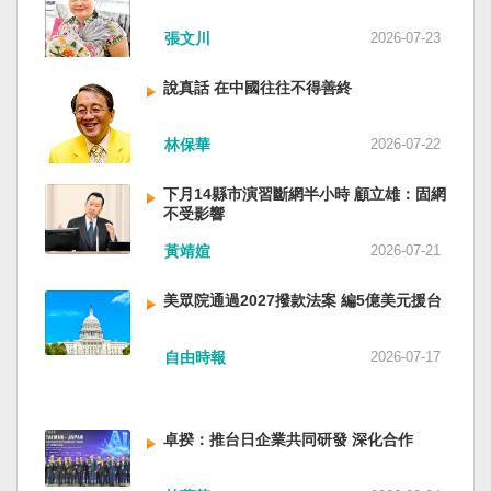
近平思想嗎？ 最後一句是「會議還研究了其他事
張文川
2026-07-23
項。」這是每次外媒最感興趣的問題，那就是人
事問題。港媒大做文章，排查二十屆中央委員清
說真話 在中國往往不得善終
洗了多少人？這為習近平的進一步獨裁和二十一
大續任鋪平道路。據統計，過去一年，已有十九
名中央委員被官方宣布落馬或罷免全國人大代表
林保華
2026-07-22
職務。另外還有「失蹤」者。總共接近三十人。
領銜的是兩名政治局委員：軍委副主席張又俠與
下月14縣市演習斷網半小時 顧立雄：固網
新疆黨委書記馬興瑞。 軍方還有原中央軍委副主
不受影響
席何衛東、原軍委委員兼聯合參謀部參謀長劉振
黃靖媗
2026-07-21
立、原軍委政治工作部主任苗華、前信息支援部
隊政委李偉、前陸軍司令員李橋、前中央軍委裝
美眾院通過2027撥款法案 編5億美元援台
備發展部部長許學強、前西部戰區政委李鳳彪、
前空軍政委郭普校、前東部戰區政委劉青松、前
南部戰區司令員吳亞男、前南部戰區政委王文
自由時報
2026-07-17
全、前西部戰區司令員汪海江、前北部戰區司令
員黃銘、前中部戰區政委徐德清、前國防大學政
委鍾紹軍等。 黨政系統部分，前廣西政府主席藍
卓揆：推台日企業共同研發 深化合作
天立、前內蒙古政府主席王莉霞、前中國證監會
主席易會滿、前內蒙古黨委書記孫紹騁、前浙江