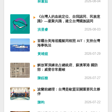
林薏茹
2026-08-04
省委書記易煉紅、前應急管理部部長王祥喜、前
重慶市長胡衡華等。前中聯部部長劉建超、前工
信部部長金壯龍、前中央軍民融合辦常務副主任
《台灣人的血統定位、自我認同、民族意
雷凡培，都是被不正常免職。 最新的河北黨書記
識》—凝聚共識，建立台灣國族認同
倪岳峰「另有任用」，應該是與德國之聲與紐約
洪昱睿
2026-08-03
時報披露張家口對海外人士動態控制平台被登錄
有關。 這些大清洗是反映習近平的穩定還是不
安？ （作者林保華為資深時事評論員）
首曬台美海巡艦艇同框照 AIT：支持台灣
海事執法
黃靖媗
2026-07-29
解放軍演練攻占總統府、蘇澳軍港 國防
部：威脅非常嚴峻
陳鈺馥
2026-07-27
波蘭前總理：台灣是歐盟至關重要民主夥
伴
陳昀
2026-07-22