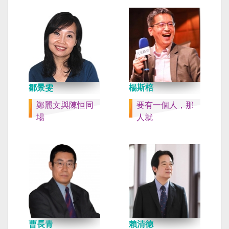
鄒景雯
楊斯棓
鄭麗文與陳恒同
要有一個人，那
場
人就
曹長青
賴清德