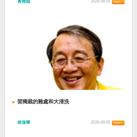
黃靖媗
2026-08-05
「民族團結進步促進法」對各國人民進行政治審
文化圈一個不屬於中國的新興國家。台灣或許像
查，國際社會應團結反制。（記者田裕華攝） 中
新加坡一樣，通行漢字中文華語，也留下日本
國七月一日起實施「民族團結進步促進法」，總
語，一如新加坡留下英文，本土原有的福佬話、
統賴清德昨日於凱達格蘭論壇致詞表示，中國的
客家話、原住民各族語也不會被壓迫。 如果一九
「民促法」不僅侵害台灣主權，更透過跨國鎮
四五年八一五台灣獨立了，台灣早已是聯合國會
壓，對世界各國人民進行政治審查、製造寒蟬效
員國，也不至於迄今仍以國體不明的身分爭取加
應，是國際社會應該團結反制的惡法；台灣不會
入聯合國。當然不會捲入國內戰後兩個中國的鬥
接受統戰滲透和紅色恐怖、不會坐視中國將壓迫
爭。當然也沒有以反共為名、行專政之實的卅八
黑手伸進台灣，或任何自由國家與地區。 不會坐
年戒嚴讓許多政治受難者的母親長期在黑夜哭
視北京黑手伸進台灣 賴清德指出，中國上個月不
泣。 如果一九四五年八一五台灣獨立了，台灣早
顧國際反對，實施「民族團結進步促進法」，
已民主化，不必有長期戒嚴體制的壓迫，也沒有
「對中政策跨國議會聯盟」（IPAC）隨即發表聲
隨中國國民黨從中國流亡到台灣形成的流亡殖民
明，譴責嚴重違反基本人權。他感謝IPAC日本共
群落留下來的遺民問題。漢字文化圈的國家台灣
同主席中谷元、IPAC執行主任裴倫德昨以行動再
會傳承更多日本留下來的風貌，如果吸引中國人
次彰顯這份聲明的立場，很榮幸代表台灣人民接
來台也是中國僑民或台灣新住民、新國民，而不
習獨裁的難處和大清洗
受IPAC的聲明，台灣會給予堅定的支持，共同捍
是什麼外省人。 如果一九四五年八一五台灣獨立
衛全球民主法治。 賴清德強調，中國的「民促
了，台灣早就是一個小而美的民主國家，不必在
中共在七月卅日政治局會議上，決定十月召開五
法」不僅侵害台灣主權、迫害宗教與少數族群，
國民養成過程的教育被教導成一個虛構的大國，
林保華
2026-08-05
中全會。本來以為在七月上海的AI全球大會以
更透過跨國鎮壓手段，對世界各國人民進行政治
也不會有見證二二八事件的美國副領事葛超智
後，習近平會乘勝追擊，豈料會議對AI突然非常
審查、製造寒蟬效應，是一部國際社會應該團結
（G. Kerr）《被出賣的台灣》這本書。台灣是三