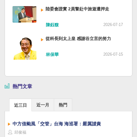
陸委會證實 2員警赴中旅遊遭押走
陳鈺馥
2026-07-17
從科長到太上皇 感謝谷立言的努力
林保華
2026-07-15
熱門文章
近一月
熱門
近三日
中方借颱風「交管」台海 海巡署：嚴厲譴責
邱俊福