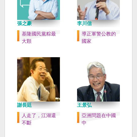
張之豪
李川信
基隆國民黨粽最
導正軍警公教的
大顆
國家
謝長廷
王景弘
人走了，江湖還
亞洲問題在中國
不斷
中