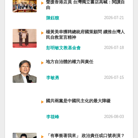
聲援香港店員 台灣獨立書店高喊：閱讀自
由
陳鈺馥
2026-07-21
楊黃美幸獲聘總統府國策顧問 續推台灣人
民自救宣言精神
彭明敏文教基金會
2026-07-18
地方自治體的權力與責任
李敏勇
2026-07-15
國共兩黨是中國民主化的最大障礙
李筱峰
2026-08-03
「有事衝著我來」 政治責任或口號表演？