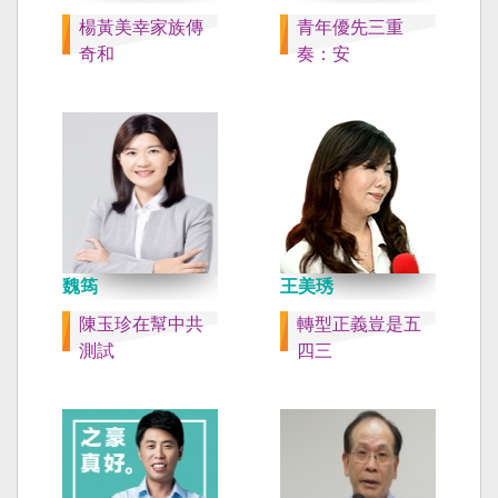
楊黃美幸家族傳
青年優先三重
奇和
奏：安
魏筠
王美琇
陳玉珍在幫中共
轉型正義豈是五
測試
四三