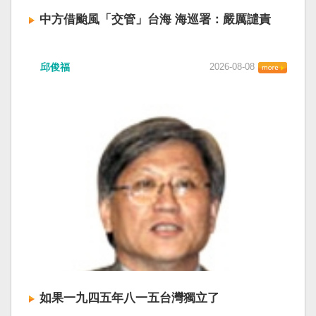
中方借颱風「交管」台海 海巡署：嚴厲譴責
中國廣東海事局公告，受到颱風白海豚影響，
邱俊福
2026-08-08
「將對經過台灣海峽南口北上船舶實施交通管
制」。海巡署昨晚嚴正駁斥，強調中國無任何權
利在台灣海峽實施交通管制。（圖擷取自中國央
視網） 陸委會：中共無理粗魯聲明 極其可笑 中國
廣東海事局公告，受到颱風白海豚影響，「將對
經過台灣海峽南口北上船舶實施交通管制」。海
巡署昨晚嚴正駁斥，強調中國無任何權利在台灣
海峽實施交通管制。陸委會也表示，中共假借颱
風名義聲稱管制相關海域，違反聯合國海洋法公
約等國際規範，「中共有關部門的無理粗魯聲明
是對國際秩序與規範的無知、漠視與踐踏，極其
可笑」。 中國海事局官網六日公告，颱風白海豚
將影響台灣海峽及周邊海域，廣東海事局決定六
日晚間六時起，對經過台灣海峽南口北上船舶實
施交通管制，各船舶必須遵守交通管制要求，聽
如果一九四五年八一五台灣獨立了
從現場海事管理機構指揮。 海巡署昨表示，台灣