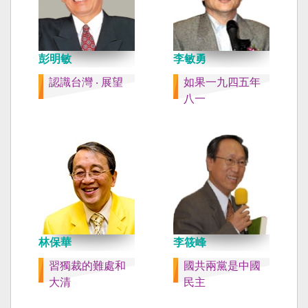
彭明敏
李敏勇
認識台灣 ‧ 展望
如果一九四五年
八一
林保華
李筱峰
習獨裁的難處和
國共兩黨是中國
大清
民主