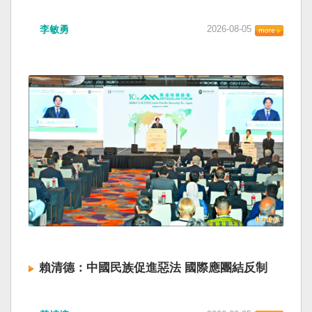
海峽為國際水域，依據「聯合國海洋法公約」等
如果一九四五年八一五台灣獨立了， 二戰後台灣
國際規範，領海範圍外均適用國際法「公海航行
李敏勇
2026-08-05
的歷史就不會有中國國民黨，也不會捲入迄今仍
自由」原則，中國無任何權利對該水域實施「管
糾纏未解的中國困境。中華民國早就完全被中華
制」；海巡署向來尊重符合國際法的航行自由，
人民共和國接續了，中國是中國，台灣是台灣。
對於中方假借「颱風」之名，行假造「管轄權」
兩岸已有正常外交，中國也可致力提升國民福
之實的認知作戰，企圖藉海事管制將台海內水
祉。 如果一九四五年八一五台灣獨立了，就像二
化，予以最嚴厲譴責，並要求中方恪守國際規
戰後許多殖民地選擇獨立，成為杭廷頓第二波民
範，避免破壞區域的和平穩定。 海巡署同時強
主化的歷史。獨立的台灣會像脫離日本殖民的韓
調，將持續運用聯合情監偵手段，全天候掌握我
國，八一五這一天成為獨立紀念日及光復節。不
國周邊海域動態，目前未偵獲中國船舶異常舉
同於有國家歷史的朝鮮，台灣是新興國家，開展
動，亦未接獲航商反映遭到廣播干擾，提醒航經
自己國家的歷史。台灣沒有像朝鮮的左右路線競
該海域之商貨輪，如接獲中方廣播時，無需理會
逐政權，造成內戰形成南韓、北朝分裂國家的歷
中方要求，並請立即通報相關單位，海巡署將會
史。或許會有左右路線政黨，形塑台灣的國家之
採取一切必要手段，確保船舶航行自由與安全。
路。 如果一九四五年八一五台灣獨立了，一九四
九年中華人民共和國革命推翻中華民國，中國國
民黨蔣介石政權只能選擇海南島，國共競鬥的歷
史就會是另一種局面，與台灣無關。台灣沒有中
賴清德：中國民族促進惡法 國際應團結反制
國問題，中國也沒有台灣問題。台灣與中國也不
至於陳兵海峽兩岸，戰爭的陰影籠罩。 如果一九
賴清德總統昨於凱達格蘭論壇致詞表示，中國
四五年八一五台灣獨立了，台灣會成為東亞漢字