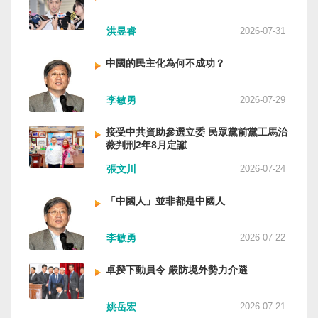
洪昱睿
2026-07-31
中國的民主化為何不成功？
李敏勇
2026-07-29
接受中共資助參選立委 民眾黨前黨工馬治
薇判刑2年8月定讞
張文川
2026-07-24
「中國人」並非都是中國人
李敏勇
2026-07-22
卓揆下動員令 嚴防境外勢力介選
姚岳宏
2026-07-21