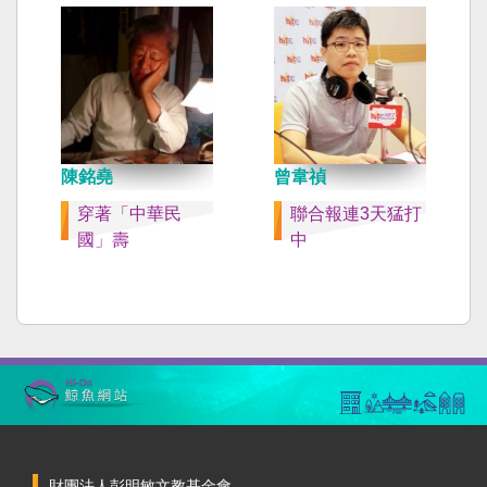
陳銘堯
曾韋禎
穿著「中華民
聯合報連3天猛打
國」壽
中
財團法人彭明敏文教基金會