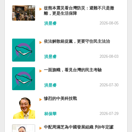
低調，僅僅只有一段話，往常喜歡用的「鑄牢」
反制的惡法。 提醒各國「紅色恐怖正在世界蔓
萬六千多平方公里的美麗島嶼群落，中央山脈南
不見了，改為「加快、加強」。從奇技淫巧改為
延」 賴清德表示，面對中國威權主義不斷擴張，
從熊本震災看台灣防災：避難不只是撤
北相連，四面海域環抱，是島嶼國度不是大陸國
離，更是生活保障
「適應不同群體消費需求擴大優質供給」。顯然
紅色恐怖正在世界各地蔓延，今年論壇主題聚焦
家。 一九四五年八一五，台灣人在祖國的迷惘與
七月中國官方的經濟數字，製造業採購經理人指
討論全球的民主韌性、灰帶侵擾的因應聯防，以
迷障中做了錯誤的選擇，不只造成台灣集體命運
洪昱睿
2026-08-05
數PMI，由六月的五十．三％大幅滑落至四十九．
及非紅供應鏈的重塑，更加反映出台灣在國際社
的坎坷挫折，也影響中國的國家分裂。民主化後
二％，不僅低於預估的五十．一％，更一舉跌破
會中的角色定位，以及期許台灣能承擔的國際責
的台灣，要走向新歷史，珍惜台灣自己的條件，
五十％榮枯線，加上非製造業和綜合PMI產出指數
任。 賴清德表示，當今台灣的民主成就受到國際
依法解散統促黨，更要守住民主法治
好好建構我們尚未正常化的國家。台灣是小而
三大核心指標同步跌穿榮枯線，習近平的梭哈
的肯定，面對中國「民促法」的威脅，台灣不會
美、豐裕而堅強，在太平洋西南海域，一個閃亮
（孤注一擲）失敗，在會議文件上不得不兩處承
接受統戰滲透和紅色恐怖、不會坐視中國將壓迫
的國家。 中國啊！請獨立於台灣之外吧！如果在
洪昱睿
2026-08-03
認「困難」。 一處是「有效應對各種外部衝擊和
黑手伸進台灣，或任何自由國家與地區。 賴清德
意收拾「中華民國」這個你們立鑄為繼承之國碑
內部困難」，後面提及「要高度重視經濟運行中
強調，台灣會以行動積極響應，落實「集體防
銘的國號，台灣也會尊重歷史，對殘餘中國做歷
一面旗幟，看見台灣的民主考驗
的困難挑戰」。其後各段落所說的例如公平競
禦、責任分擔」，並將持續提升國防力量、強化
史的了結，寫下句點。生活在台灣的人們應共同
爭、就業、三農、天災等都是。而「常態化解決
全社會防衛韌性，增進國際合作，凝聚最大的力
起造一個對「中國」不構成侵權的新國家，開啟
企業帳款拖欠問題」，更暴露企業之間拖欠已經
洪昱睿
2026-07-30
量，確保印太區域的和平穩定；台灣也將善用
歷史的新樂章。歷史不會重來，但提供教訓。
是常態化。近三十年前的「三角債」是不是復活
AI、半導體、資通訊等高科技產業優勢，串聯民
（作者是詩人）
了？企業發薪給員工當然也拖欠。 另外有兩處提
主夥伴，一起打造「非紅供應鏈」，來強化經濟
慘烈的中美科技戰
到「兜牢基層『三保』底線」和「抓好『一老一
韌性，讓彼此的國家更安全更繁榮。 最後，賴清
小』服務保障」，社會保險系統也出了問題。 後
德說，台灣是民主自由的燈塔，也是印太和平的
林保華
2026-07-29
段有一句「推動各級領導幹部以更加昂揚向上的
重要基石，即使威權主義威脅及全球新興挑戰不
精氣神，不斷創造高質量發展新業績」。不懂什
斷，台灣有堅定的意志，確保民主燈塔永明，自
中配周滿芝為中國發展組織 判8年定讞
麼是「精氣神」，還以為是假文件，是新時代習
由基石永固。