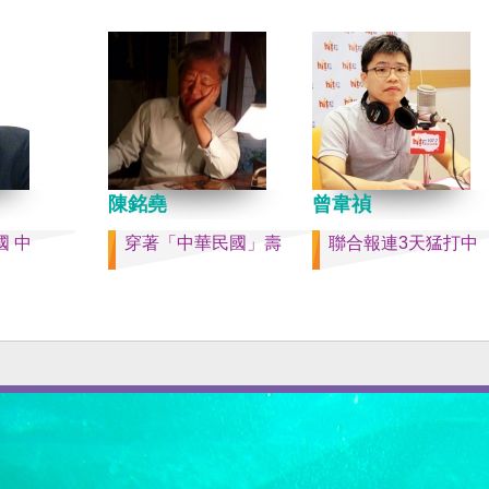
陳銘堯
曾韋禎
 中
穿著「中華民國」壽
聯合報連3天猛打中