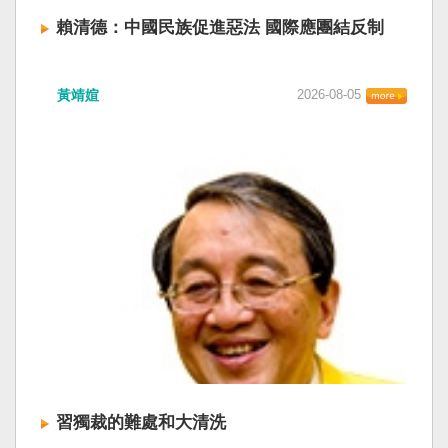
賴清德：中國民族促進惡法 國際應團結反制
賴清德總統昨於凱達格蘭論壇致詞表示，中國
黃靖媗
2026-08-05
「民族團結進步促進法」對各國人民進行政治審
查，國際社會應團結反制。（記者田裕華攝） 中
國七月一日起實施「民族團結進步促進法」，總
統賴清德昨日於凱達格蘭論壇致詞表示，中國的
「民促法」不僅侵害台灣主權，更透過跨國鎮
壓，對世界各國人民進行政治審查、製造寒蟬效
應，是國際社會應該團結反制的惡法；台灣不會
接受統戰滲透和紅色恐怖、不會坐視中國將壓迫
黑手伸進台灣，或任何自由國家與地區。 不會坐
視北京黑手伸進台灣 賴清德指出，中國上個月不
顧國際反對，實施「民族團結進步促進法」，
「對中政策跨國議會聯盟」（IPAC）隨即發表聲
明，譴責嚴重違反基本人權。他感謝IPAC日本共
同主席中谷元、IPAC執行主任裴倫德昨以行動再
次彰顯這份聲明的立場，很榮幸代表台灣人民接
習獨裁的難處和大清洗
受IPAC的聲明，台灣會給予堅定的支持，共同捍