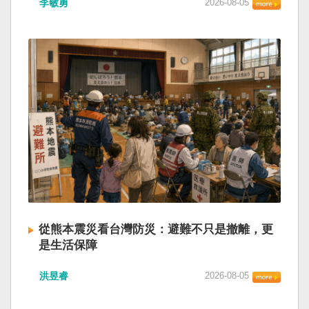
李敏勇
2026-08-05
的歷史就不會有中國國民黨，也不會捲入迄今仍
小』服務保障」，社會保險系統也出了問題。 後
德說，台灣是民主自由的燈塔，也是印太和平的
糾纏未解的中國困境。中華民國早就完全被中華
段有一句「推動各級領導幹部以更加昂揚向上的
重要基石，即使威權主義威脅及全球新興挑戰不
人民共和國接續了，中國是中國，台灣是台灣。
精氣神，不斷創造高質量發展新業績」。不懂什
斷，台灣有堅定的意志，確保民主燈塔永明，自
兩岸已有正常外交，中國也可致力提升國民福
麼是「精氣神」，還以為是假文件，是新時代習
由基石永固。
祉。 如果一九四五年八一五台灣獨立了，就像二
近平思想嗎？ 最後一句是「會議還研究了其他事
戰後許多殖民地選擇獨立，成為杭廷頓第二波民
項。」這是每次外媒最感興趣的問題，那就是人
主化的歷史。獨立的台灣會像脫離日本殖民的韓
事問題。港媒大做文章，排查二十屆中央委員清
國，八一五這一天成為獨立紀念日及光復節。不
洗了多少人？這為習近平的進一步獨裁和二十一
同於有國家歷史的朝鮮，台灣是新興國家，開展
大續任鋪平道路。據統計，過去一年，已有十九
自己國家的歷史。台灣沒有像朝鮮的左右路線競
名中央委員被官方宣布落馬或罷免全國人大代表
逐政權，造成內戰形成南韓、北朝分裂國家的歷
職務。另外還有「失蹤」者。總共接近三十人。
史。或許會有左右路線政黨，形塑台灣的國家之
領銜的是兩名政治局委員：軍委副主席張又俠與
路。 如果一九四五年八一五台灣獨立了，一九四
新疆黨委書記馬興瑞。 軍方還有原中央軍委副主
九年中華人民共和國革命推翻中華民國，中國國
席何衛東、原軍委委員兼聯合參謀部參謀長劉振
民黨蔣介石政權只能選擇海南島，國共競鬥的歷
立、原軍委政治工作部主任苗華、前信息支援部
從熊本震災看台灣防災：避難不只是撤離，更
史就會是另一種局面，與台灣無關。台灣沒有中
隊政委李偉、前陸軍司令員李橋、前中央軍委裝
是生活保障
國問題，中國也沒有台灣問題。台灣與中國也不
備發展部部長許學強、前西部戰區政委李鳳彪、
此次日本熊本發生大地震後，除了建築損害、救
至於陳兵海峽兩岸，戰爭的陰影籠罩。 如果一九
前空軍政委郭普校、前東部戰區政委劉青松、前
洪昱睿
2026-08-05
援速度與災後重建受到關注，避難所管理也成為
四五年八一五台灣獨立了，台灣會成為東亞漢字
南部戰區司令員吳亞男、前南部戰區政委王文
重要議題。尤其在炎熱季節，部分避難場所因設
文化圈一個不屬於中國的新興國家。台灣或許像
全、前西部戰區司令員汪海江、前北部戰區司令