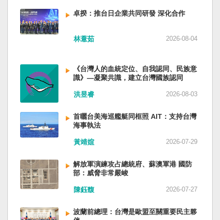
備限制，難以提供舒適的生活環境。 這提醒了同
新加坡一樣，通行漢字中文華語，也留下日本
員黃銘、前中部戰區政委徐德清、前國防大學政
樣位於地震頻繁區域的台灣，防災工作不能只關
語，一如新加坡留下英文，本土原有的福佬話、
卓揆：推台日企業共同研發 深化合作
委鍾紹軍等。 黨政系統部分，前廣西政府主席藍
注災害發生後如何救援，更要思考受災者如何在
客家話、原住民各族語也不會被壓迫。 如果一九
天立、前內蒙古政府主席王莉霞、前中國證監會
避難期間獲得安全且有尊嚴的生活。 台灣多年來
四五年八一五台灣獨立了，台灣早已是聯合國會
主席易會滿、前內蒙古黨委書記孫紹騁、前浙江
林薏茹
2026-08-04
累積不少災害應變經驗，但每當重大災害發生，
員國，也不至於迄今仍以國體不明的身分爭取加
省委書記易煉紅、前應急管理部部長王祥喜、前
仍會面臨一項現實挑戰：部分民眾，尤其高齡
入聯合國。當然不會捲入國內戰後兩個中國的鬥
重慶市長胡衡華等。前中聯部部長劉建超、前工
者，即使面臨撤離要求，也不願離開自己的家
爭。當然也沒有以反共為名、行專政之實的卅八
《台灣人的血統定位、自我認同、民族意
信部部長金壯龍、前中央軍民融合辦常務副主任
園，讓第一線執行撤離工作的公務人員承受壓
年戒嚴讓許多政治受難者的母親長期在黑夜哭
識》—凝聚共識，建立台灣國族認同
雷凡培，都是被不正常免職。 最新的河北黨書記
力。 表面上看，這似乎是防災意識不足；但更深
泣。 如果一九四五年八一五台灣獨立了，台灣早
倪岳峰「另有任用」，應該是與德國之聲與紐約
洪昱睿
2026-08-03
層的問題是，我們是否建立了一套讓人民願意避
已民主化，不必有長期戒嚴體制的壓迫，也沒有
時報披露張家口對海外人士動態控制平台被登錄
難、相信避難的制度？ 對許多高齡者而言，家不
隨中國國民黨從中國流亡到台灣形成的流亡殖民
有關。 這些大清洗是反映習近平的穩定還是不
首曬台美海巡艦艇同框照 AIT：支持台灣
只是住所，更是多年生活累積的情感依靠。離開
群落留下來的遺民問題。漢字文化圈的國家台灣
安？ （作者林保華為資深時事評論員）
海事執法
熟悉環境，本身就是重大心理挑戰。如果避難場
會傳承更多日本留下來的風貌，如果吸引中國人
所只是學校體育館或公共禮堂，提供基本收容功
黃靖媗
2026-07-29
來台也是中國僑民或台灣新住民、新國民，而不
能，卻缺乏降溫設備、醫療照護、隱私空間與生
是什麼外省人。 如果一九四五年八一五台灣獨立
活便利性，民眾自然可能對撤離有所抗拒。 因
了，台灣早就是一個小而美的民主國家，不必在
解放軍演練攻占總統府、蘇澳軍港 國防
部：威脅非常嚴峻
此，現代防災不能只是「把人帶離危險區域」，
國民養成過程的教育被教導成一個虛構的大國，
而要建立讓人民相信「離開家後仍能受到妥善照
也不會有見證二二八事件的美國副領事葛超智
陳鈺馥
2026-07-27
顧」的制度。避難所應考量高齡者、幼兒與身心
（G. Kerr）《被出賣的台灣》這本書。台灣是三
障礙者等需求，包括降溫設備、電力備援、醫療
萬六千多平方公里的美麗島嶼群落，中央山脈南
波蘭前總理：台灣是歐盟至關重要民主夥
支援與基本生活品質。 在重大災害應變中，台灣
北相連，四面海域環抱，是島嶼國度不是大陸國