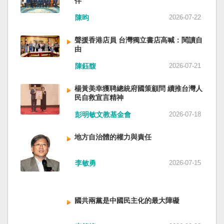
伴
與日本都會投入軍事力量協助救援。國軍與日本
家。 一九四五年八一五，台灣人在祖國的迷惘與
陳昀
2026-07-22
自衛隊在大型災害時能提供人力、運輸、工程與
迷障中做了錯誤的選擇，不只造成台灣集體命運
後勤支援。 然而，最初承擔救援工作的仍是消
的坎坷挫折，也影響中國的國家分裂。民主化後
聲援香港店員 台灣獨立書店高喊：閱讀自
防、搜救與緊急醫療體系；地方政府負責整體應
的台灣，要走向新歷史，珍惜台灣自己的條件，
由
變與資源調度，警察則協助交通管制、秩序維護
好好建構我們尚未正常化的國家。台灣是小而
與災區管理。真正成熟的防災制度，需要的是整
美、豐裕而堅強，在太平洋西南海域，一個閃亮
陳鈺馥
2026-07-21
體社會韌性，而非只等待外部力量投入。 日本長
的國家。 中國啊！請獨立於台灣之外吧！如果在
期推動全民防災教育與社區演練，值得台灣參
意收拾「中華民國」這個你們立鑄為繼承之國碑
楊黃美幸獲聘總統府國策顧問 續推台灣人
考。但學習日本並非照搬制度，而是思考如何建
銘的國號，台灣也會尊重歷史，對殘餘中國做歷
民自救宣言精神
立符合台灣社會條件的防災文化。 防災的目的，
史的了結，寫下句點。生活在台灣的人們應共同
彭明敏文教基金會
2026-07-18
不只是讓人民在災害中生存下來，更是在災害發
起造一個對「中國」不構成侵權的新國家，開啟
生後，仍能維持基本尊嚴與生活品質。真正成熟
歷史的新樂章。歷史不會重來，但提供教訓。
地方自治體的權力與責任
的防災制度，不是要求人民只能服從撤離命令，
（作者是詩人）
而是讓人民相信：當他們離開家園時，公共制度
會接住他們。
李敏勇
2026-07-15
國共兩黨是中國民主化的最大障礙