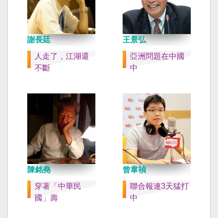
謝長廷
王景弘
人走了，江湖還
亞洲問題在中國
不斷
中
陳銘堯
曾韋禎
穿著「中華民
聯合報連3天猛打
國」壽
中