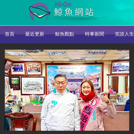
首頁
最近更新
鯨魚觀點
時事新聞
笑談人生