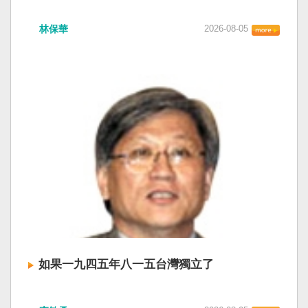
衛全球民主法治。 賴清德強調，中國的「民促
中共在七月卅日政治局會議上，決定十月召開五
法」不僅侵害台灣主權、迫害宗教與少數族群，
林保華
2026-08-05
中全會。本來以為在七月上海的AI全球大會以
更透過跨國鎮壓手段，對世界各國人民進行政治
後，習近平會乘勝追擊，豈料會議對AI突然非常
審查、製造寒蟬效應，是一部國際社會應該團結
低調，僅僅只有一段話，往常喜歡用的「鑄牢」
反制的惡法。 提醒各國「紅色恐怖正在世界蔓
不見了，改為「加快、加強」。從奇技淫巧改為
延」 賴清德表示，面對中國威權主義不斷擴張，
「適應不同群體消費需求擴大優質供給」。顯然
紅色恐怖正在世界各地蔓延，今年論壇主題聚焦
七月中國官方的經濟數字，製造業採購經理人指
討論全球的民主韌性、灰帶侵擾的因應聯防，以
數PMI，由六月的五十．三％大幅滑落至四十九．
及非紅供應鏈的重塑，更加反映出台灣在國際社
二％，不僅低於預估的五十．一％，更一舉跌破
會中的角色定位，以及期許台灣能承擔的國際責
五十％榮枯線，加上非製造業和綜合PMI產出指數
任。 賴清德表示，當今台灣的民主成就受到國際
三大核心指標同步跌穿榮枯線，習近平的梭哈
的肯定，面對中國「民促法」的威脅，台灣不會
（孤注一擲）失敗，在會議文件上不得不兩處承
接受統戰滲透和紅色恐怖、不會坐視中國將壓迫
認「困難」。 一處是「有效應對各種外部衝擊和
黑手伸進台灣，或任何自由國家與地區。 賴清德
內部困難」，後面提及「要高度重視經濟運行中
強調，台灣會以行動積極響應，落實「集體防
的困難挑戰」。其後各段落所說的例如公平競
禦、責任分擔」，並將持續提升國防力量、強化
爭、就業、三農、天災等都是。而「常態化解決
全社會防衛韌性，增進國際合作，凝聚最大的力
企業帳款拖欠問題」，更暴露企業之間拖欠已經
量，確保印太區域的和平穩定；台灣也將善用
如果一九四五年八一五台灣獨立了
是常態化。近三十年前的「三角債」是不是復活
AI、半導體、資通訊等高科技產業優勢，串聯民
了？企業發薪給員工當然也拖欠。 另外有兩處提
主夥伴，一起打造「非紅供應鏈」，來強化經濟
如果一九四五年八一五台灣獨立了， 二戰後台灣
到「兜牢基層『三保』底線」和「抓好『一老一
韌性，讓彼此的國家更安全更繁榮。 最後，賴清