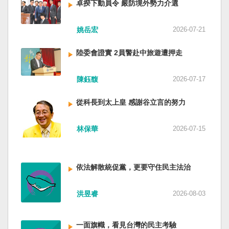
卓揆下動員令 嚴防境外勢力介選
姚岳宏
2026-07-21
陸委會證實 2員警赴中旅遊遭押走
陳鈺馥
2026-07-17
從科長到太上皇 感謝谷立言的努力
林保華
2026-07-15
依法解散統促黨，更要守住民主法治
洪昱睿
2026-08-03
一面旗幟，看見台灣的民主考驗