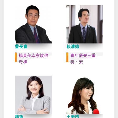
曹長青
賴清德
楊黃美幸家族傳
青年優先三重
奇和
奏：安
魏筠
王美琇