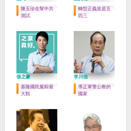
陳玉珍在幫中共
轉型正義豈是五
測試
四三
張之豪
李川信
基隆國民黨粽最
導正軍警公教的
大顆
國家