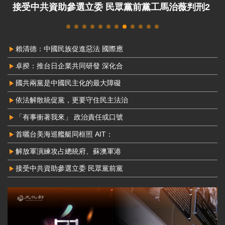
接受中共資助參選立委 民眾黨前黨工馬治薇判刑2
年8月定讞
賴清德：中國民族促進惡法 國際應
卓揆：推台日企業共同研發 深化合
國共兩黨是中國民主化的最大障礙
依法解散統促黨，更要守住民主法治
「有事衝著我來」 政治責任或口號
首曬台美海巡艦艇同框照 AIT：
解放軍演練攻占總統府、蘇澳軍港
接受中共資助參選立委 民眾黨前黨