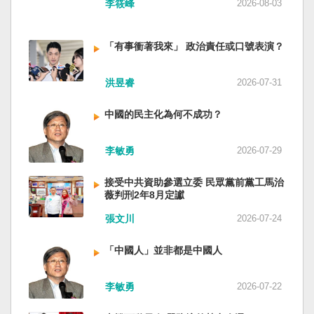
李筱峰
2026-08-03
「有事衝著我來」 政治責任或口號表演？
洪昱睿
2026-07-31
中國的民主化為何不成功？
李敏勇
2026-07-29
接受中共資助參選立委 民眾黨前黨工馬治
薇判刑2年8月定讞
張文川
2026-07-24
「中國人」並非都是中國人
李敏勇
2026-07-22