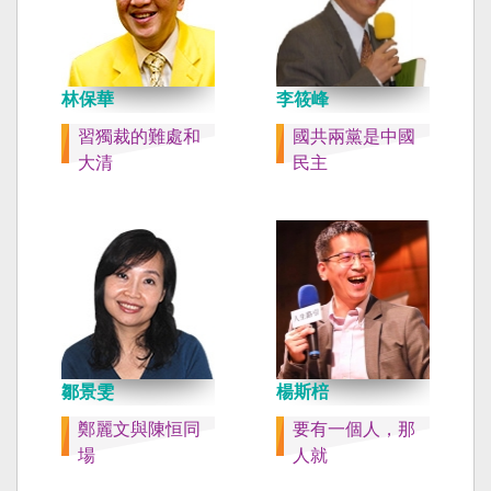
林保華
李筱峰
習獨裁的難處和
國共兩黨是中國
大清
民主
鄒景雯
楊斯棓
鄭麗文與陳恒同
要有一個人，那
場
人就