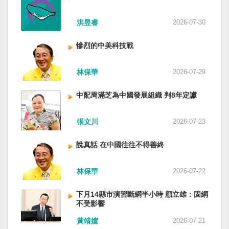
洪昱睿
2026-07-30
慘烈的中美科技戰
林保華
2026-07-29
中配周滿芝為中國發展組織 判8年定讞
張文川
2026-07-23
說真話 在中國往往不得善終
林保華
2026-07-22
下月14縣市演習斷網半小時 顧立雄：固網
不受影響
黃靖媗
2026-07-21