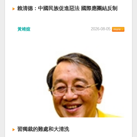
賴清德：中國民族促進惡法 國際應團結反制
賴清德總統昨於凱達格蘭論壇致詞表示，中國
黃靖媗
2026-08-05
「民族團結進步促進法」對各國人民進行政治審
查，國際社會應團結反制。（記者田裕華攝） 中
國七月一日起實施「民族團結進步促進法」，總
統賴清德昨日於凱達格蘭論壇致詞表示，中國的
「民促法」不僅侵害台灣主權，更透過跨國鎮
壓，對世界各國人民進行政治審查、製造寒蟬效
應，是國際社會應該團結反制的惡法；台灣不會
接受統戰滲透和紅色恐怖、不會坐視中國將壓迫
黑手伸進台灣，或任何自由國家與地區。 不會坐
視北京黑手伸進台灣 賴清德指出，中國上個月不
顧國際反對，實施「民族團結進步促進法」，
「對中政策跨國議會聯盟」（IPAC）隨即發表聲
明，譴責嚴重違反基本人權。他感謝IPAC日本共
同主席中谷元、IPAC執行主任裴倫德昨以行動再
次彰顯這份聲明的立場，很榮幸代表台灣人民接
習獨裁的難處和大清洗
受IPAC的聲明，台灣會給予堅定的支持，共同捍