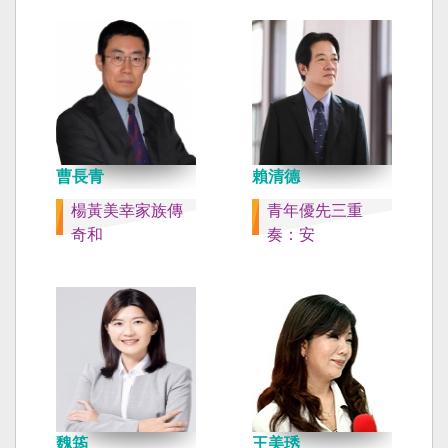
曹長青
賴清德
楊黃美幸家族傳
青年優先三重
奇和
奏：安
魏筠
王美琇