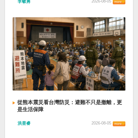
李敏勇
2026-08-05
的歷史就不會有中國國民黨，也不會捲入迄今仍
小』服務保障」，社會保險系統也出了問題。 後
德說，台灣是民主自由的燈塔，也是印太和平的
糾纏未解的中國困境。中華民國早就完全被中華
段有一句「推動各級領導幹部以更加昂揚向上的
重要基石，即使威權主義威脅及全球新興挑戰不
人民共和國接續了，中國是中國，台灣是台灣。
精氣神，不斷創造高質量發展新業績」。不懂什
斷，台灣有堅定的意志，確保民主燈塔永明，自
兩岸已有正常外交，中國也可致力提升國民福
麼是「精氣神」，還以為是假文件，是新時代習
由基石永固。
祉。 如果一九四五年八一五台灣獨立了，就像二
近平思想嗎？ 最後一句是「會議還研究了其他事
戰後許多殖民地選擇獨立，成為杭廷頓第二波民
項。」這是每次外媒最感興趣的問題，那就是人
主化的歷史。獨立的台灣會像脫離日本殖民的韓
事問題。港媒大做文章，排查二十屆中央委員清
國，八一五這一天成為獨立紀念日及光復節。不
洗了多少人？這為習近平的進一步獨裁和二十一
同於有國家歷史的朝鮮，台灣是新興國家，開展
大續任鋪平道路。據統計，過去一年，已有十九
自己國家的歷史。台灣沒有像朝鮮的左右路線競
名中央委員被官方宣布落馬或罷免全國人大代表
逐政權，造成內戰形成南韓、北朝分裂國家的歷
職務。另外還有「失蹤」者。總共接近三十人。
史。或許會有左右路線政黨，形塑台灣的國家之
領銜的是兩名政治局委員：軍委副主席張又俠與
路。 如果一九四五年八一五台灣獨立了，一九四
新疆黨委書記馬興瑞。 軍方還有原中央軍委副主
九年中華人民共和國革命推翻中華民國，中國國
席何衛東、原軍委委員兼聯合參謀部參謀長劉振
民黨蔣介石政權只能選擇海南島，國共競鬥的歷
立、原軍委政治工作部主任苗華、前信息支援部
從熊本震災看台灣防災：避難不只是撤離，更
史就會是另一種局面，與台灣無關。台灣沒有中
隊政委李偉、前陸軍司令員李橋、前中央軍委裝
是生活保障
國問題，中國也沒有台灣問題。台灣與中國也不
備發展部部長許學強、前西部戰區政委李鳳彪、
此次日本熊本發生大地震後，除了建築損害、救
至於陳兵海峽兩岸，戰爭的陰影籠罩。 如果一九
前空軍政委郭普校、前東部戰區政委劉青松、前
洪昱睿
2026-08-05
援速度與災後重建受到關注，避難所管理也成為
四五年八一五台灣獨立了，台灣會成為東亞漢字
南部戰區司令員吳亞男、前南部戰區政委王文
重要議題。尤其在炎熱季節，部分避難場所因設
文化圈一個不屬於中國的新興國家。台灣或許像
全、前西部戰區司令員汪海江、前北部戰區司令