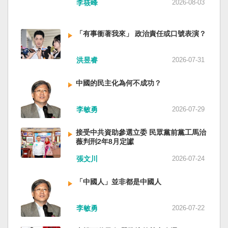
李筱峰
2026-08-03
「有事衝著我來」 政治責任或口號表演？
洪昱睿
2026-07-31
中國的民主化為何不成功？
李敏勇
2026-07-29
接受中共資助參選立委 民眾黨前黨工馬治
薇判刑2年8月定讞
張文川
2026-07-24
「中國人」並非都是中國人
李敏勇
2026-07-22