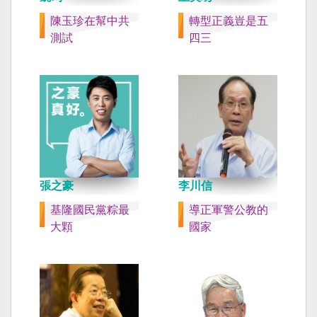
陳玉珍在幫中共
轉型正義豈是五
測試
四三
張之豪
李川信
基隆國民黨粽最
導正軍警公教的
大顆
國家