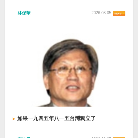
衛全球民主法治。 賴清德強調，中國的「民促
中共在七月卅日政治局會議上，決定十月召開五
法」不僅侵害台灣主權、迫害宗教與少數族群，
林保華
2026-08-05
中全會。本來以為在七月上海的AI全球大會以
更透過跨國鎮壓手段，對世界各國人民進行政治
後，習近平會乘勝追擊，豈料會議對AI突然非常
審查、製造寒蟬效應，是一部國際社會應該團結
低調，僅僅只有一段話，往常喜歡用的「鑄牢」
反制的惡法。 提醒各國「紅色恐怖正在世界蔓
不見了，改為「加快、加強」。從奇技淫巧改為
延」 賴清德表示，面對中國威權主義不斷擴張，
「適應不同群體消費需求擴大優質供給」。顯然
紅色恐怖正在世界各地蔓延，今年論壇主題聚焦
七月中國官方的經濟數字，製造業採購經理人指
討論全球的民主韌性、灰帶侵擾的因應聯防，以
數PMI，由六月的五十．三％大幅滑落至四十九．
及非紅供應鏈的重塑，更加反映出台灣在國際社
二％，不僅低於預估的五十．一％，更一舉跌破
會中的角色定位，以及期許台灣能承擔的國際責
五十％榮枯線，加上非製造業和綜合PMI產出指數
任。 賴清德表示，當今台灣的民主成就受到國際
三大核心指標同步跌穿榮枯線，習近平的梭哈
的肯定，面對中國「民促法」的威脅，台灣不會
（孤注一擲）失敗，在會議文件上不得不兩處承
接受統戰滲透和紅色恐怖、不會坐視中國將壓迫
認「困難」。 一處是「有效應對各種外部衝擊和
黑手伸進台灣，或任何自由國家與地區。 賴清德
內部困難」，後面提及「要高度重視經濟運行中
強調，台灣會以行動積極響應，落實「集體防
的困難挑戰」。其後各段落所說的例如公平競
禦、責任分擔」，並將持續提升國防力量、強化
爭、就業、三農、天災等都是。而「常態化解決
全社會防衛韌性，增進國際合作，凝聚最大的力
企業帳款拖欠問題」，更暴露企業之間拖欠已經
量，確保印太區域的和平穩定；台灣也將善用
如果一九四五年八一五台灣獨立了
是常態化。近三十年前的「三角債」是不是復活
AI、半導體、資通訊等高科技產業優勢，串聯民
了？企業發薪給員工當然也拖欠。 另外有兩處提
主夥伴，一起打造「非紅供應鏈」，來強化經濟
如果一九四五年八一五台灣獨立了， 二戰後台灣
到「兜牢基層『三保』底線」和「抓好『一老一
韌性，讓彼此的國家更安全更繁榮。 最後，賴清