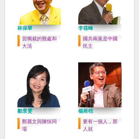
林保華
李筱峰
習獨裁的難處和
國共兩黨是中國
大清
民主
鄒景雯
楊斯棓
鄭麗文與陳恒同
要有一個人，那
場
人就