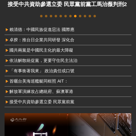
接受中共資助參選立委 民眾黨前黨工馬治薇判刑2
年8月定讞
賴清德：中國民族促進惡法 國際應
卓揆：推台日企業共同研發 深化合
國共兩黨是中國民主化的最大障礙
依法解散統促黨，更要守住民主法治
「有事衝著我來」 政治責任或口號
首曬台美海巡艦艇同框照 AIT：
解放軍演練攻占總統府、蘇澳軍港
接受中共資助參選立委 民眾黨前黨