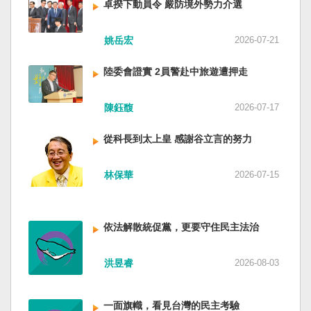
卓揆下動員令 嚴防境外勢力介選
姚岳宏
2026-07-21
陸委會證實 2員警赴中旅遊遭押走
陳鈺馥
2026-07-17
從科長到太上皇 感謝谷立言的努力
林保華
2026-07-15
依法解散統促黨，更要守住民主法治
洪昱睿
2026-08-03
一面旗幟，看見台灣的民主考驗