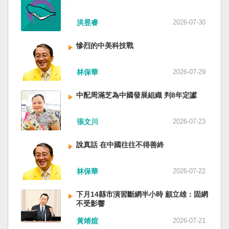
洪昱睿
2026-07-30
慘烈的中美科技戰
林保華
2026-07-29
中配周滿芝為中國發展組織 判8年定讞
張文川
2026-07-23
說真話 在中國往往不得善終
林保華
2026-07-22
下月14縣市演習斷網半小時 顧立雄：固網
不受影響
黃靖媗
2026-07-21