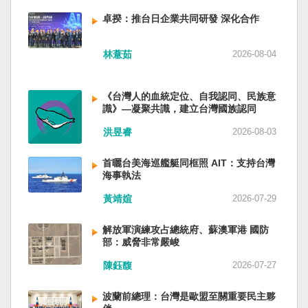
備限制，難以提供舒適的生活環境。 這提醒了同
新加坡一樣，通行漢字中文華語，也留下日本
員黃銘、前中部戰區政委徐德清、前國防大學政
樣位於地震頻繁區域的台灣，防災工作不能只關
語，一如新加坡留下英文，本土原有的福佬話、
卓揆：推台日企業共同研發 深化合作
委鍾紹軍等。 黨政系統部分，前廣西政府主席藍
注災害發生後如何救援，更要思考受災者如何在
客家話、原住民各族語也不會被壓迫。 如果一九
天立、前內蒙古政府主席王莉霞、前中國證監會
避難期間獲得安全且有尊嚴的生活。 台灣多年來
四五年八一五台灣獨立了，台灣早已是聯合國會
主席易會滿、前內蒙古黨委書記孫紹騁、前浙江
林薏茹
2026-08-04
累積不少災害應變經驗，但每當重大災害發生，
員國，也不至於迄今仍以國體不明的身分爭取加
省委書記易煉紅、前應急管理部部長王祥喜、前
仍會面臨一項現實挑戰：部分民眾，尤其高齡
入聯合國。當然不會捲入國內戰後兩個中國的鬥
重慶市長胡衡華等。前中聯部部長劉建超、前工
者，即使面臨撤離要求，也不願離開自己的家
爭。當然也沒有以反共為名、行專政之實的卅八
《台灣人的血統定位、自我認同、民族意
信部部長金壯龍、前中央軍民融合辦常務副主任
園，讓第一線執行撤離工作的公務人員承受壓
年戒嚴讓許多政治受難者的母親長期在黑夜哭
識》—凝聚共識，建立台灣國族認同
雷凡培，都是被不正常免職。 最新的河北黨書記
力。 表面上看，這似乎是防災意識不足；但更深
泣。 如果一九四五年八一五台灣獨立了，台灣早
倪岳峰「另有任用」，應該是與德國之聲與紐約
洪昱睿
2026-08-03
層的問題是，我們是否建立了一套讓人民願意避
已民主化，不必有長期戒嚴體制的壓迫，也沒有
時報披露張家口對海外人士動態控制平台被登錄
難、相信避難的制度？ 對許多高齡者而言，家不
隨中國國民黨從中國流亡到台灣形成的流亡殖民
有關。 這些大清洗是反映習近平的穩定還是不
首曬台美海巡艦艇同框照 AIT：支持台灣
只是住所，更是多年生活累積的情感依靠。離開
群落留下來的遺民問題。漢字文化圈的國家台灣
安？ （作者林保華為資深時事評論員）
海事執法
熟悉環境，本身就是重大心理挑戰。如果避難場
會傳承更多日本留下來的風貌，如果吸引中國人
所只是學校體育館或公共禮堂，提供基本收容功
黃靖媗
2026-07-29
來台也是中國僑民或台灣新住民、新國民，而不
能，卻缺乏降溫設備、醫療照護、隱私空間與生
是什麼外省人。 如果一九四五年八一五台灣獨立
活便利性，民眾自然可能對撤離有所抗拒。 因
了，台灣早就是一個小而美的民主國家，不必在
解放軍演練攻占總統府、蘇澳軍港 國防
部：威脅非常嚴峻
此，現代防災不能只是「把人帶離危險區域」，
國民養成過程的教育被教導成一個虛構的大國，
而要建立讓人民相信「離開家後仍能受到妥善照
也不會有見證二二八事件的美國副領事葛超智
陳鈺馥
2026-07-27
顧」的制度。避難所應考量高齡者、幼兒與身心
（G. Kerr）《被出賣的台灣》這本書。台灣是三
障礙者等需求，包括降溫設備、電力備援、醫療
萬六千多平方公里的美麗島嶼群落，中央山脈南
波蘭前總理：台灣是歐盟至關重要民主夥
支援與基本生活品質。 在重大災害應變中，台灣
北相連，四面海域環抱，是島嶼國度不是大陸國