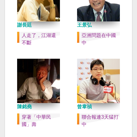
謝長廷
王景弘
人走了，江湖還
亞洲問題在中國
不斷
中
陳銘堯
曾韋禎
穿著「中華民
聯合報連3天猛打
國」壽
中