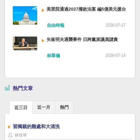
美眾院通過2027撥款法案 編5億美元援台
自由時報
2026-07-17
矢板明夫遇襲事件 日跨黨派議員譴責
林翠儀
2026-07-14
熱門文章
近一月
熱門
近三日
習獨裁的難處和大清洗
林保華