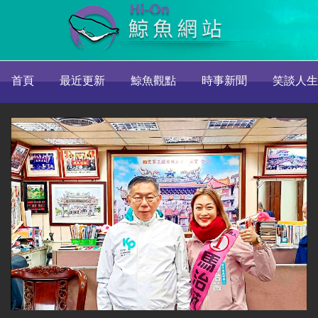
首頁
最近更新
鯨魚觀點
時事新聞
笑談人生