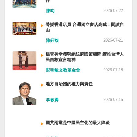
伴
與日本都會投入軍事力量協助救援。國軍與日本
家。 一九四五年八一五，台灣人在祖國的迷惘與
陳昀
2026-07-22
自衛隊在大型災害時能提供人力、運輸、工程與
迷障中做了錯誤的選擇，不只造成台灣集體命運
後勤支援。 然而，最初承擔救援工作的仍是消
的坎坷挫折，也影響中國的國家分裂。民主化後
聲援香港店員 台灣獨立書店高喊：閱讀自
防、搜救與緊急醫療體系；地方政府負責整體應
的台灣，要走向新歷史，珍惜台灣自己的條件，
由
變與資源調度，警察則協助交通管制、秩序維護
好好建構我們尚未正常化的國家。台灣是小而
與災區管理。真正成熟的防災制度，需要的是整
美、豐裕而堅強，在太平洋西南海域，一個閃亮
陳鈺馥
2026-07-21
體社會韌性，而非只等待外部力量投入。 日本長
的國家。 中國啊！請獨立於台灣之外吧！如果在
期推動全民防災教育與社區演練，值得台灣參
意收拾「中華民國」這個你們立鑄為繼承之國碑
楊黃美幸獲聘總統府國策顧問 續推台灣人
考。但學習日本並非照搬制度，而是思考如何建
銘的國號，台灣也會尊重歷史，對殘餘中國做歷
民自救宣言精神
立符合台灣社會條件的防災文化。 防災的目的，
史的了結，寫下句點。生活在台灣的人們應共同
彭明敏文教基金會
2026-07-18
不只是讓人民在災害中生存下來，更是在災害發
起造一個對「中國」不構成侵權的新國家，開啟
生後，仍能維持基本尊嚴與生活品質。真正成熟
歷史的新樂章。歷史不會重來，但提供教訓。
地方自治體的權力與責任
的防災制度，不是要求人民只能服從撤離命令，
（作者是詩人）
而是讓人民相信：當他們離開家園時，公共制度
會接住他們。
李敏勇
2026-07-15
國共兩黨是中國民主化的最大障礙