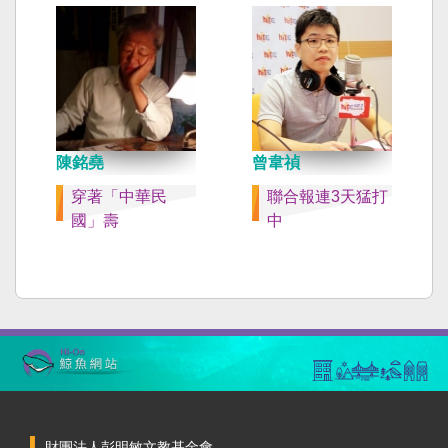
陳銘堯
曾韋禎
穿著「中華民
聯合報連3天猛打
國」壽
中
財團法人彭明敏文教基金會