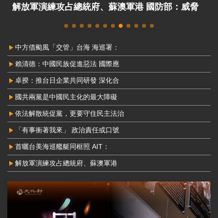
解放軍演練攻占總統府、蘇澳軍港 國防部：威脅
非常嚴峻
中方借颱風「交管」台海 海巡署：
賴清德：中國民族促進惡法 國際應
卓揆：推台日企業共同研發 深化合
國共兩黨是中國民主化的最大障礙
依法解散統促黨，更要守住民主法治
「有事衝著我來」 政治責任或口號
首曬台美海巡艦艇同框照 AIT：
解放軍演練攻占總統府、蘇澳軍港