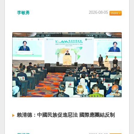
海峽為國際水域，依據「聯合國海洋法公約」等
如果一九四五年八一五台灣獨立了， 二戰後台灣
國際規範，領海範圍外均適用國際法「公海航行
李敏勇
2026-08-05
的歷史就不會有中國國民黨，也不會捲入迄今仍
自由」原則，中國無任何權利對該水域實施「管
糾纏未解的中國困境。中華民國早就完全被中華
制」；海巡署向來尊重符合國際法的航行自由，
人民共和國接續了，中國是中國，台灣是台灣。
對於中方假借「颱風」之名，行假造「管轄權」
兩岸已有正常外交，中國也可致力提升國民福
之實的認知作戰，企圖藉海事管制將台海內水
祉。 如果一九四五年八一五台灣獨立了，就像二
化，予以最嚴厲譴責，並要求中方恪守國際規
戰後許多殖民地選擇獨立，成為杭廷頓第二波民
範，避免破壞區域的和平穩定。 海巡署同時強
主化的歷史。獨立的台灣會像脫離日本殖民的韓
調，將持續運用聯合情監偵手段，全天候掌握我
國，八一五這一天成為獨立紀念日及光復節。不
國周邊海域動態，目前未偵獲中國船舶異常舉
同於有國家歷史的朝鮮，台灣是新興國家，開展
動，亦未接獲航商反映遭到廣播干擾，提醒航經
自己國家的歷史。台灣沒有像朝鮮的左右路線競
該海域之商貨輪，如接獲中方廣播時，無需理會
逐政權，造成內戰形成南韓、北朝分裂國家的歷
中方要求，並請立即通報相關單位，海巡署將會
史。或許會有左右路線政黨，形塑台灣的國家之
採取一切必要手段，確保船舶航行自由與安全。
路。 如果一九四五年八一五台灣獨立了，一九四
九年中華人民共和國革命推翻中華民國，中國國
民黨蔣介石政權只能選擇海南島，國共競鬥的歷
史就會是另一種局面，與台灣無關。台灣沒有中
賴清德：中國民族促進惡法 國際應團結反制
國問題，中國也沒有台灣問題。台灣與中國也不
至於陳兵海峽兩岸，戰爭的陰影籠罩。 如果一九
賴清德總統昨於凱達格蘭論壇致詞表示，中國
四五年八一五台灣獨立了，台灣會成為東亞漢字