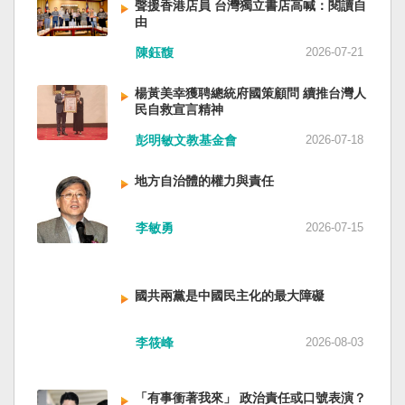
聲援香港店員 台灣獨立書店高喊：閱讀自
由
陳鈺馥
2026-07-21
楊黃美幸獲聘總統府國策顧問 續推台灣人
民自救宣言精神
彭明敏文教基金會
2026-07-18
地方自治體的權力與責任
李敏勇
2026-07-15
國共兩黨是中國民主化的最大障礙
李筱峰
2026-08-03
「有事衝著我來」 政治責任或口號表演？