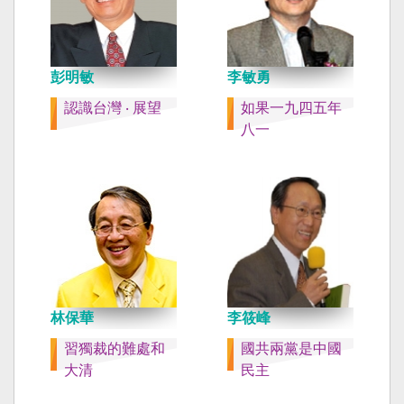
彭明敏
李敏勇
認識台灣 ‧ 展望
如果一九四五年
八一
林保華
李筱峰
習獨裁的難處和
國共兩黨是中國
大清
民主