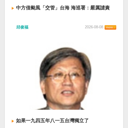
中方借颱風「交管」台海 海巡署：嚴厲譴責
中國廣東海事局公告，受到颱風白海豚影響，
邱俊福
2026-08-08
「將對經過台灣海峽南口北上船舶實施交通管
制」。海巡署昨晚嚴正駁斥，強調中國無任何權
利在台灣海峽實施交通管制。（圖擷取自中國央
視網） 陸委會：中共無理粗魯聲明 極其可笑 中國
廣東海事局公告，受到颱風白海豚影響，「將對
經過台灣海峽南口北上船舶實施交通管制」。海
巡署昨晚嚴正駁斥，強調中國無任何權利在台灣
海峽實施交通管制。陸委會也表示，中共假借颱
風名義聲稱管制相關海域，違反聯合國海洋法公
約等國際規範，「中共有關部門的無理粗魯聲明
是對國際秩序與規範的無知、漠視與踐踏，極其
可笑」。 中國海事局官網六日公告，颱風白海豚
將影響台灣海峽及周邊海域，廣東海事局決定六
日晚間六時起，對經過台灣海峽南口北上船舶實
施交通管制，各船舶必須遵守交通管制要求，聽
如果一九四五年八一五台灣獨立了
從現場海事管理機構指揮。 海巡署昨表示，台灣