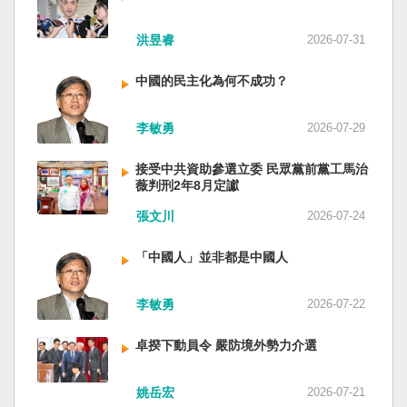
洪昱睿
2026-07-31
中國的民主化為何不成功？
李敏勇
2026-07-29
接受中共資助參選立委 民眾黨前黨工馬治
薇判刑2年8月定讞
張文川
2026-07-24
「中國人」並非都是中國人
李敏勇
2026-07-22
卓揆下動員令 嚴防境外勢力介選
姚岳宏
2026-07-21