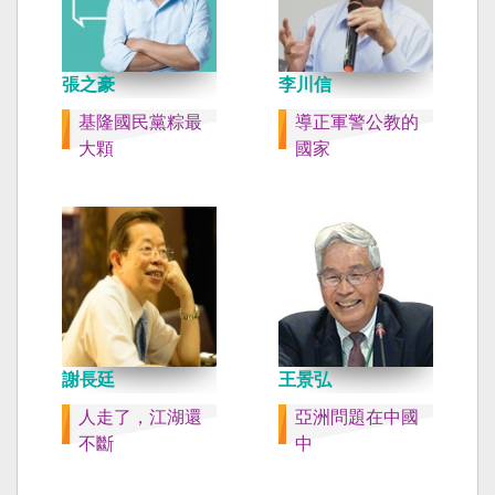
張之豪
李川信
基隆國民黨粽最
導正軍警公教的
大顆
國家
謝長廷
王景弘
人走了，江湖還
亞洲問題在中國
不斷
中