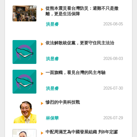
低調，僅僅只有一段話，往常喜歡用的「鑄牢」
反制的惡法。 提醒各國「紅色恐怖正在世界蔓
萬六千多平方公里的美麗島嶼群落，中央山脈南
不見了，改為「加快、加強」。從奇技淫巧改為
延」 賴清德表示，面對中國威權主義不斷擴張，
從熊本震災看台灣防災：避難不只是撤
北相連，四面海域環抱，是島嶼國度不是大陸國
離，更是生活保障
「適應不同群體消費需求擴大優質供給」。顯然
紅色恐怖正在世界各地蔓延，今年論壇主題聚焦
家。 一九四五年八一五，台灣人在祖國的迷惘與
七月中國官方的經濟數字，製造業採購經理人指
討論全球的民主韌性、灰帶侵擾的因應聯防，以
迷障中做了錯誤的選擇，不只造成台灣集體命運
洪昱睿
2026-08-05
數PMI，由六月的五十．三％大幅滑落至四十九．
及非紅供應鏈的重塑，更加反映出台灣在國際社
的坎坷挫折，也影響中國的國家分裂。民主化後
二％，不僅低於預估的五十．一％，更一舉跌破
會中的角色定位，以及期許台灣能承擔的國際責
的台灣，要走向新歷史，珍惜台灣自己的條件，
五十％榮枯線，加上非製造業和綜合PMI產出指數
任。 賴清德表示，當今台灣的民主成就受到國際
依法解散統促黨，更要守住民主法治
好好建構我們尚未正常化的國家。台灣是小而
三大核心指標同步跌穿榮枯線，習近平的梭哈
的肯定，面對中國「民促法」的威脅，台灣不會
美、豐裕而堅強，在太平洋西南海域，一個閃亮
（孤注一擲）失敗，在會議文件上不得不兩處承
接受統戰滲透和紅色恐怖、不會坐視中國將壓迫
的國家。 中國啊！請獨立於台灣之外吧！如果在
洪昱睿
2026-08-03
認「困難」。 一處是「有效應對各種外部衝擊和
黑手伸進台灣，或任何自由國家與地區。 賴清德
意收拾「中華民國」這個你們立鑄為繼承之國碑
內部困難」，後面提及「要高度重視經濟運行中
強調，台灣會以行動積極響應，落實「集體防
銘的國號，台灣也會尊重歷史，對殘餘中國做歷
一面旗幟，看見台灣的民主考驗
的困難挑戰」。其後各段落所說的例如公平競
禦、責任分擔」，並將持續提升國防力量、強化
史的了結，寫下句點。生活在台灣的人們應共同
爭、就業、三農、天災等都是。而「常態化解決
全社會防衛韌性，增進國際合作，凝聚最大的力
起造一個對「中國」不構成侵權的新國家，開啟
企業帳款拖欠問題」，更暴露企業之間拖欠已經
洪昱睿
2026-07-30
量，確保印太區域的和平穩定；台灣也將善用
歷史的新樂章。歷史不會重來，但提供教訓。
是常態化。近三十年前的「三角債」是不是復活
AI、半導體、資通訊等高科技產業優勢，串聯民
（作者是詩人）
了？企業發薪給員工當然也拖欠。 另外有兩處提
主夥伴，一起打造「非紅供應鏈」，來強化經濟
慘烈的中美科技戰
到「兜牢基層『三保』底線」和「抓好『一老一
韌性，讓彼此的國家更安全更繁榮。 最後，賴清
小』服務保障」，社會保險系統也出了問題。 後
德說，台灣是民主自由的燈塔，也是印太和平的
林保華
2026-07-29
段有一句「推動各級領導幹部以更加昂揚向上的
重要基石，即使威權主義威脅及全球新興挑戰不
精氣神，不斷創造高質量發展新業績」。不懂什
斷，台灣有堅定的意志，確保民主燈塔永明，自
中配周滿芝為中國發展組織 判8年定讞
麼是「精氣神」，還以為是假文件，是新時代習
由基石永固。