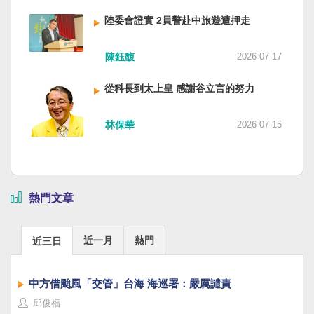
陸委會證實 2員警赴中旅遊遭押走
陳鈺馥
2026-07-17
從科長到太上皇 感謝谷立言的努力
林保華
2026-07-15
熱門文章
近一月
熱門
近三日
中方借颱風「交管」台海 海巡署：嚴厲譴責
邱俊福