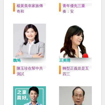
楊黃美幸家族傳
青年優先三重
奇和
奏：安
魏筠
王美琇
陳玉珍在幫中共
轉型正義豈是五
測試
四三