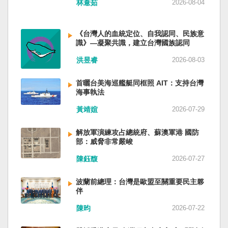
林薏茹
2026-08-04
省委書記易煉紅、前應急管理部部長王祥喜、前
重慶市長胡衡華等。前中聯部部長劉建超、前工
信部部長金壯龍、前中央軍民融合辦常務副主任
《台灣人的血統定位、自我認同、民族意
雷凡培，都是被不正常免職。 最新的河北黨書記
識》—凝聚共識，建立台灣國族認同
倪岳峰「另有任用」，應該是與德國之聲與紐約
洪昱睿
2026-08-03
時報披露張家口對海外人士動態控制平台被登錄
有關。 這些大清洗是反映習近平的穩定還是不
安？ （作者林保華為資深時事評論員）
首曬台美海巡艦艇同框照 AIT：支持台灣
海事執法
黃靖媗
2026-07-29
解放軍演練攻占總統府、蘇澳軍港 國防
部：威脅非常嚴峻
陳鈺馥
2026-07-27
波蘭前總理：台灣是歐盟至關重要民主夥
伴
陳昀
2026-07-22