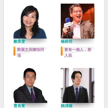
鄒景雯
楊斯棓
鄭麗文與陳恒同
要有一個人，那
場
人就
曹長青
賴清德