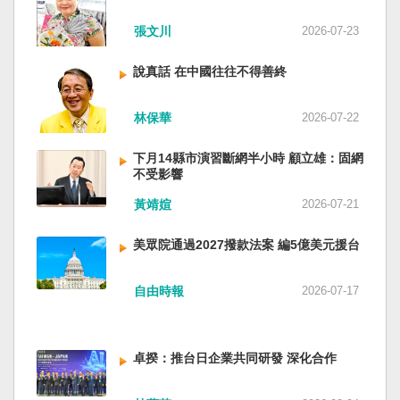
近平思想嗎？ 最後一句是「會議還研究了其他事
張文川
2026-07-23
項。」這是每次外媒最感興趣的問題，那就是人
事問題。港媒大做文章，排查二十屆中央委員清
說真話 在中國往往不得善終
洗了多少人？這為習近平的進一步獨裁和二十一
大續任鋪平道路。據統計，過去一年，已有十九
名中央委員被官方宣布落馬或罷免全國人大代表
林保華
2026-07-22
職務。另外還有「失蹤」者。總共接近三十人。
領銜的是兩名政治局委員：軍委副主席張又俠與
下月14縣市演習斷網半小時 顧立雄：固網
新疆黨委書記馬興瑞。 軍方還有原中央軍委副主
不受影響
席何衛東、原軍委委員兼聯合參謀部參謀長劉振
黃靖媗
2026-07-21
立、原軍委政治工作部主任苗華、前信息支援部
隊政委李偉、前陸軍司令員李橋、前中央軍委裝
美眾院通過2027撥款法案 編5億美元援台
備發展部部長許學強、前西部戰區政委李鳳彪、
前空軍政委郭普校、前東部戰區政委劉青松、前
南部戰區司令員吳亞男、前南部戰區政委王文
自由時報
2026-07-17
全、前西部戰區司令員汪海江、前北部戰區司令
員黃銘、前中部戰區政委徐德清、前國防大學政
委鍾紹軍等。 黨政系統部分，前廣西政府主席藍
卓揆：推台日企業共同研發 深化合作
天立、前內蒙古政府主席王莉霞、前中國證監會
主席易會滿、前內蒙古黨委書記孫紹騁、前浙江