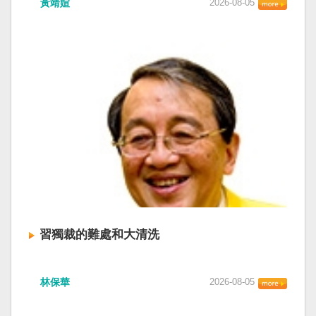
黃靖媗
2026-08-05
「民族團結進步促進法」對各國人民進行政治審
文化圈一個不屬於中國的新興國家。台灣或許像
查，國際社會應團結反制。（記者田裕華攝） 中
新加坡一樣，通行漢字中文華語，也留下日本
國七月一日起實施「民族團結進步促進法」，總
語，一如新加坡留下英文，本土原有的福佬話、
統賴清德昨日於凱達格蘭論壇致詞表示，中國的
客家話、原住民各族語也不會被壓迫。 如果一九
「民促法」不僅侵害台灣主權，更透過跨國鎮
四五年八一五台灣獨立了，台灣早已是聯合國會
壓，對世界各國人民進行政治審查、製造寒蟬效
員國，也不至於迄今仍以國體不明的身分爭取加
應，是國際社會應該團結反制的惡法；台灣不會
入聯合國。當然不會捲入國內戰後兩個中國的鬥
接受統戰滲透和紅色恐怖、不會坐視中國將壓迫
爭。當然也沒有以反共為名、行專政之實的卅八
黑手伸進台灣，或任何自由國家與地區。 不會坐
年戒嚴讓許多政治受難者的母親長期在黑夜哭
視北京黑手伸進台灣 賴清德指出，中國上個月不
泣。 如果一九四五年八一五台灣獨立了，台灣早
顧國際反對，實施「民族團結進步促進法」，
已民主化，不必有長期戒嚴體制的壓迫，也沒有
「對中政策跨國議會聯盟」（IPAC）隨即發表聲
隨中國國民黨從中國流亡到台灣形成的流亡殖民
明，譴責嚴重違反基本人權。他感謝IPAC日本共
群落留下來的遺民問題。漢字文化圈的國家台灣
同主席中谷元、IPAC執行主任裴倫德昨以行動再
會傳承更多日本留下來的風貌，如果吸引中國人
次彰顯這份聲明的立場，很榮幸代表台灣人民接
來台也是中國僑民或台灣新住民、新國民，而不
習獨裁的難處和大清洗
受IPAC的聲明，台灣會給予堅定的支持，共同捍
是什麼外省人。 如果一九四五年八一五台灣獨立
衛全球民主法治。 賴清德強調，中國的「民促
了，台灣早就是一個小而美的民主國家，不必在
中共在七月卅日政治局會議上，決定十月召開五
法」不僅侵害台灣主權、迫害宗教與少數族群，
國民養成過程的教育被教導成一個虛構的大國，
林保華
2026-08-05
中全會。本來以為在七月上海的AI全球大會以
更透過跨國鎮壓手段，對世界各國人民進行政治
也不會有見證二二八事件的美國副領事葛超智
後，習近平會乘勝追擊，豈料會議對AI突然非常
審查、製造寒蟬效應，是一部國際社會應該團結
（G. Kerr）《被出賣的台灣》這本書。台灣是三