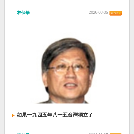
衛全球民主法治。 賴清德強調，中國的「民促
中共在七月卅日政治局會議上，決定十月召開五
法」不僅侵害台灣主權、迫害宗教與少數族群，
林保華
2026-08-05
中全會。本來以為在七月上海的AI全球大會以
更透過跨國鎮壓手段，對世界各國人民進行政治
後，習近平會乘勝追擊，豈料會議對AI突然非常
審查、製造寒蟬效應，是一部國際社會應該團結
低調，僅僅只有一段話，往常喜歡用的「鑄牢」
反制的惡法。 提醒各國「紅色恐怖正在世界蔓
不見了，改為「加快、加強」。從奇技淫巧改為
延」 賴清德表示，面對中國威權主義不斷擴張，
「適應不同群體消費需求擴大優質供給」。顯然
紅色恐怖正在世界各地蔓延，今年論壇主題聚焦
七月中國官方的經濟數字，製造業採購經理人指
討論全球的民主韌性、灰帶侵擾的因應聯防，以
數PMI，由六月的五十．三％大幅滑落至四十九．
及非紅供應鏈的重塑，更加反映出台灣在國際社
二％，不僅低於預估的五十．一％，更一舉跌破
會中的角色定位，以及期許台灣能承擔的國際責
五十％榮枯線，加上非製造業和綜合PMI產出指數
任。 賴清德表示，當今台灣的民主成就受到國際
三大核心指標同步跌穿榮枯線，習近平的梭哈
的肯定，面對中國「民促法」的威脅，台灣不會
（孤注一擲）失敗，在會議文件上不得不兩處承
接受統戰滲透和紅色恐怖、不會坐視中國將壓迫
認「困難」。 一處是「有效應對各種外部衝擊和
黑手伸進台灣，或任何自由國家與地區。 賴清德
內部困難」，後面提及「要高度重視經濟運行中
強調，台灣會以行動積極響應，落實「集體防
的困難挑戰」。其後各段落所說的例如公平競
禦、責任分擔」，並將持續提升國防力量、強化
爭、就業、三農、天災等都是。而「常態化解決
全社會防衛韌性，增進國際合作，凝聚最大的力
企業帳款拖欠問題」，更暴露企業之間拖欠已經
量，確保印太區域的和平穩定；台灣也將善用
如果一九四五年八一五台灣獨立了
是常態化。近三十年前的「三角債」是不是復活
AI、半導體、資通訊等高科技產業優勢，串聯民
了？企業發薪給員工當然也拖欠。 另外有兩處提
主夥伴，一起打造「非紅供應鏈」，來強化經濟
如果一九四五年八一五台灣獨立了， 二戰後台灣
到「兜牢基層『三保』底線」和「抓好『一老一
韌性，讓彼此的國家更安全更繁榮。 最後，賴清