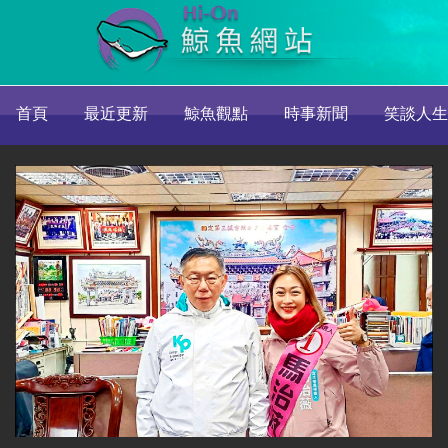
首頁
最近更新
鯨魚觀點
時事新聞
笑談人生