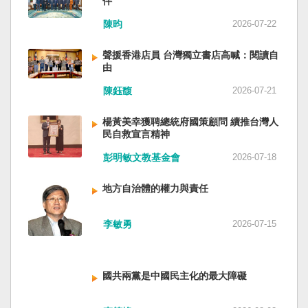
伴
與日本都會投入軍事力量協助救援。國軍與日本
家。 一九四五年八一五，台灣人在祖國的迷惘與
陳昀
2026-07-22
自衛隊在大型災害時能提供人力、運輸、工程與
迷障中做了錯誤的選擇，不只造成台灣集體命運
後勤支援。 然而，最初承擔救援工作的仍是消
的坎坷挫折，也影響中國的國家分裂。民主化後
聲援香港店員 台灣獨立書店高喊：閱讀自
防、搜救與緊急醫療體系；地方政府負責整體應
的台灣，要走向新歷史，珍惜台灣自己的條件，
由
變與資源調度，警察則協助交通管制、秩序維護
好好建構我們尚未正常化的國家。台灣是小而
與災區管理。真正成熟的防災制度，需要的是整
美、豐裕而堅強，在太平洋西南海域，一個閃亮
陳鈺馥
2026-07-21
體社會韌性，而非只等待外部力量投入。 日本長
的國家。 中國啊！請獨立於台灣之外吧！如果在
期推動全民防災教育與社區演練，值得台灣參
意收拾「中華民國」這個你們立鑄為繼承之國碑
楊黃美幸獲聘總統府國策顧問 續推台灣人
考。但學習日本並非照搬制度，而是思考如何建
銘的國號，台灣也會尊重歷史，對殘餘中國做歷
民自救宣言精神
立符合台灣社會條件的防災文化。 防災的目的，
史的了結，寫下句點。生活在台灣的人們應共同
彭明敏文教基金會
2026-07-18
不只是讓人民在災害中生存下來，更是在災害發
起造一個對「中國」不構成侵權的新國家，開啟
生後，仍能維持基本尊嚴與生活品質。真正成熟
歷史的新樂章。歷史不會重來，但提供教訓。
地方自治體的權力與責任
的防災制度，不是要求人民只能服從撤離命令，
（作者是詩人）
而是讓人民相信：當他們離開家園時，公共制度
會接住他們。
李敏勇
2026-07-15
國共兩黨是中國民主化的最大障礙