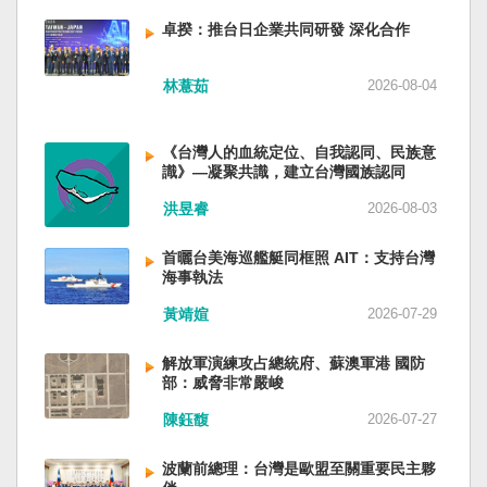
備限制，難以提供舒適的生活環境。 這提醒了同
新加坡一樣，通行漢字中文華語，也留下日本
員黃銘、前中部戰區政委徐德清、前國防大學政
樣位於地震頻繁區域的台灣，防災工作不能只關
語，一如新加坡留下英文，本土原有的福佬話、
卓揆：推台日企業共同研發 深化合作
委鍾紹軍等。 黨政系統部分，前廣西政府主席藍
注災害發生後如何救援，更要思考受災者如何在
客家話、原住民各族語也不會被壓迫。 如果一九
天立、前內蒙古政府主席王莉霞、前中國證監會
避難期間獲得安全且有尊嚴的生活。 台灣多年來
四五年八一五台灣獨立了，台灣早已是聯合國會
主席易會滿、前內蒙古黨委書記孫紹騁、前浙江
林薏茹
2026-08-04
累積不少災害應變經驗，但每當重大災害發生，
員國，也不至於迄今仍以國體不明的身分爭取加
省委書記易煉紅、前應急管理部部長王祥喜、前
仍會面臨一項現實挑戰：部分民眾，尤其高齡
入聯合國。當然不會捲入國內戰後兩個中國的鬥
重慶市長胡衡華等。前中聯部部長劉建超、前工
者，即使面臨撤離要求，也不願離開自己的家
爭。當然也沒有以反共為名、行專政之實的卅八
《台灣人的血統定位、自我認同、民族意
信部部長金壯龍、前中央軍民融合辦常務副主任
園，讓第一線執行撤離工作的公務人員承受壓
年戒嚴讓許多政治受難者的母親長期在黑夜哭
識》—凝聚共識，建立台灣國族認同
雷凡培，都是被不正常免職。 最新的河北黨書記
力。 表面上看，這似乎是防災意識不足；但更深
泣。 如果一九四五年八一五台灣獨立了，台灣早
倪岳峰「另有任用」，應該是與德國之聲與紐約
洪昱睿
2026-08-03
層的問題是，我們是否建立了一套讓人民願意避
已民主化，不必有長期戒嚴體制的壓迫，也沒有
時報披露張家口對海外人士動態控制平台被登錄
難、相信避難的制度？ 對許多高齡者而言，家不
隨中國國民黨從中國流亡到台灣形成的流亡殖民
有關。 這些大清洗是反映習近平的穩定還是不
首曬台美海巡艦艇同框照 AIT：支持台灣
只是住所，更是多年生活累積的情感依靠。離開
群落留下來的遺民問題。漢字文化圈的國家台灣
安？ （作者林保華為資深時事評論員）
海事執法
熟悉環境，本身就是重大心理挑戰。如果避難場
會傳承更多日本留下來的風貌，如果吸引中國人
所只是學校體育館或公共禮堂，提供基本收容功
黃靖媗
2026-07-29
來台也是中國僑民或台灣新住民、新國民，而不
能，卻缺乏降溫設備、醫療照護、隱私空間與生
是什麼外省人。 如果一九四五年八一五台灣獨立
活便利性，民眾自然可能對撤離有所抗拒。 因
了，台灣早就是一個小而美的民主國家，不必在
解放軍演練攻占總統府、蘇澳軍港 國防
部：威脅非常嚴峻
此，現代防災不能只是「把人帶離危險區域」，
國民養成過程的教育被教導成一個虛構的大國，
而要建立讓人民相信「離開家後仍能受到妥善照
也不會有見證二二八事件的美國副領事葛超智
陳鈺馥
2026-07-27
顧」的制度。避難所應考量高齡者、幼兒與身心
（G. Kerr）《被出賣的台灣》這本書。台灣是三
障礙者等需求，包括降溫設備、電力備援、醫療
萬六千多平方公里的美麗島嶼群落，中央山脈南
波蘭前總理：台灣是歐盟至關重要民主夥
支援與基本生活品質。 在重大災害應變中，台灣
北相連，四面海域環抱，是島嶼國度不是大陸國