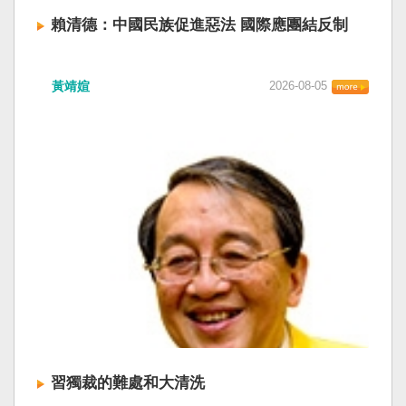
賴清德：中國民族促進惡法 國際應團結反制
賴清德總統昨於凱達格蘭論壇致詞表示，中國
黃靖媗
2026-08-05
「民族團結進步促進法」對各國人民進行政治審
查，國際社會應團結反制。（記者田裕華攝） 中
國七月一日起實施「民族團結進步促進法」，總
統賴清德昨日於凱達格蘭論壇致詞表示，中國的
「民促法」不僅侵害台灣主權，更透過跨國鎮
壓，對世界各國人民進行政治審查、製造寒蟬效
應，是國際社會應該團結反制的惡法；台灣不會
接受統戰滲透和紅色恐怖、不會坐視中國將壓迫
黑手伸進台灣，或任何自由國家與地區。 不會坐
視北京黑手伸進台灣 賴清德指出，中國上個月不
顧國際反對，實施「民族團結進步促進法」，
「對中政策跨國議會聯盟」（IPAC）隨即發表聲
明，譴責嚴重違反基本人權。他感謝IPAC日本共
同主席中谷元、IPAC執行主任裴倫德昨以行動再
次彰顯這份聲明的立場，很榮幸代表台灣人民接
習獨裁的難處和大清洗
受IPAC的聲明，台灣會給予堅定的支持，共同捍