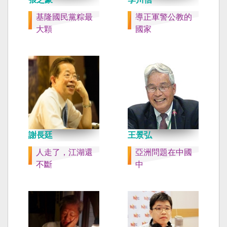
基隆國民黨粽最
導正軍警公教的
大顆
國家
謝長廷
王景弘
人走了，江湖還
亞洲問題在中國
不斷
中