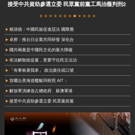
接受中共資助參選立委 民眾黨前黨工馬治薇判刑2
年8月定讞
賴清德：中國民族促進惡法 國際應
卓揆：推台日企業共同研發 深化合
國共兩黨是中國民主化的最大障礙
依法解散統促黨，更要守住民主法治
「有事衝著我來」 政治責任或口號
首曬台美海巡艦艇同框照 AIT：
解放軍演練攻占總統府、蘇澳軍港
接受中共資助參選立委 民眾黨前黨