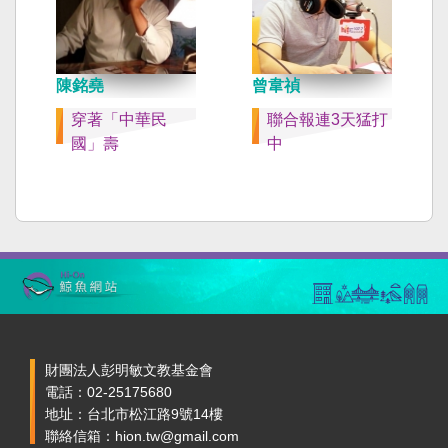
陳銘堯
曾韋禎
穿著「中華民
聯合報連3天猛打
國」壽
中
財團法人彭明敏文教基金會
電話：02-25175680
地址：台北市松江路9號14樓
聯絡信箱：hion.tw@gmail.com