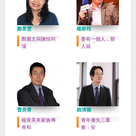
鄒景雯
楊斯棓
鄭麗文與陳恒同
要有一個人，那
場
人就
曹長青
賴清德
楊黃美幸家族傳
青年優先三重
奇和
奏：安