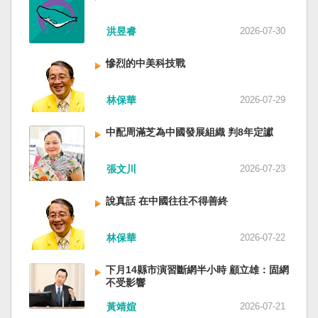
洪昱睿
2026-07-30
慘烈的中美科技戰
林保華
2026-07-29
中配周滿芝為中國發展組織 判8年定讞
張文川
2026-07-23
說真話 在中國往往不得善終
林保華
2026-07-22
下月14縣市演習斷網半小時 顧立雄：固網
不受影響
黃靖媗
2026-07-21