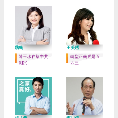
魏筠
王美琇
陳玉珍在幫中共
轉型正義豈是五
測試
四三
張之豪
李川信