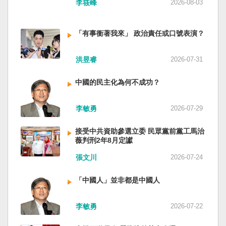
李筱峰
2026-08-03
「有事衝著我來」 政治責任或口號表演？
洪昱睿
2026-07-31
中國的民主化為何不成功？
李敏勇
2026-07-29
接受中共資助參選立委 民眾黨前黨工馬治
薇判刑2年8月定讞
張文川
2026-07-24
「中國人」並非都是中國人
李敏勇
2026-07-22