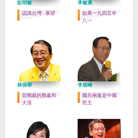
彭明敏
李敏勇
認識台灣 ‧ 展望
如果一九四五年
八一
林保華
李筱峰
習獨裁的難處和
國共兩黨是中國
大清
民主