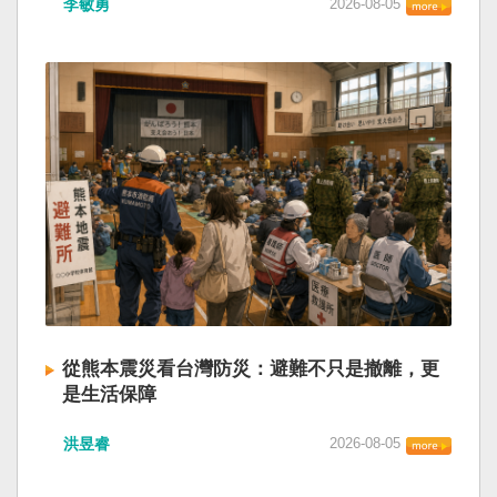
李敏勇
2026-08-05
的歷史就不會有中國國民黨，也不會捲入迄今仍
小』服務保障」，社會保險系統也出了問題。 後
德說，台灣是民主自由的燈塔，也是印太和平的
糾纏未解的中國困境。中華民國早就完全被中華
段有一句「推動各級領導幹部以更加昂揚向上的
重要基石，即使威權主義威脅及全球新興挑戰不
人民共和國接續了，中國是中國，台灣是台灣。
精氣神，不斷創造高質量發展新業績」。不懂什
斷，台灣有堅定的意志，確保民主燈塔永明，自
兩岸已有正常外交，中國也可致力提升國民福
麼是「精氣神」，還以為是假文件，是新時代習
由基石永固。
祉。 如果一九四五年八一五台灣獨立了，就像二
近平思想嗎？ 最後一句是「會議還研究了其他事
戰後許多殖民地選擇獨立，成為杭廷頓第二波民
項。」這是每次外媒最感興趣的問題，那就是人
主化的歷史。獨立的台灣會像脫離日本殖民的韓
事問題。港媒大做文章，排查二十屆中央委員清
國，八一五這一天成為獨立紀念日及光復節。不
洗了多少人？這為習近平的進一步獨裁和二十一
同於有國家歷史的朝鮮，台灣是新興國家，開展
大續任鋪平道路。據統計，過去一年，已有十九
自己國家的歷史。台灣沒有像朝鮮的左右路線競
名中央委員被官方宣布落馬或罷免全國人大代表
逐政權，造成內戰形成南韓、北朝分裂國家的歷
職務。另外還有「失蹤」者。總共接近三十人。
史。或許會有左右路線政黨，形塑台灣的國家之
領銜的是兩名政治局委員：軍委副主席張又俠與
路。 如果一九四五年八一五台灣獨立了，一九四
新疆黨委書記馬興瑞。 軍方還有原中央軍委副主
九年中華人民共和國革命推翻中華民國，中國國
席何衛東、原軍委委員兼聯合參謀部參謀長劉振
民黨蔣介石政權只能選擇海南島，國共競鬥的歷
立、原軍委政治工作部主任苗華、前信息支援部
從熊本震災看台灣防災：避難不只是撤離，更
史就會是另一種局面，與台灣無關。台灣沒有中
隊政委李偉、前陸軍司令員李橋、前中央軍委裝
是生活保障
國問題，中國也沒有台灣問題。台灣與中國也不
備發展部部長許學強、前西部戰區政委李鳳彪、
此次日本熊本發生大地震後，除了建築損害、救
至於陳兵海峽兩岸，戰爭的陰影籠罩。 如果一九
前空軍政委郭普校、前東部戰區政委劉青松、前
洪昱睿
2026-08-05
援速度與災後重建受到關注，避難所管理也成為
四五年八一五台灣獨立了，台灣會成為東亞漢字
南部戰區司令員吳亞男、前南部戰區政委王文
重要議題。尤其在炎熱季節，部分避難場所因設
文化圈一個不屬於中國的新興國家。台灣或許像
全、前西部戰區司令員汪海江、前北部戰區司令