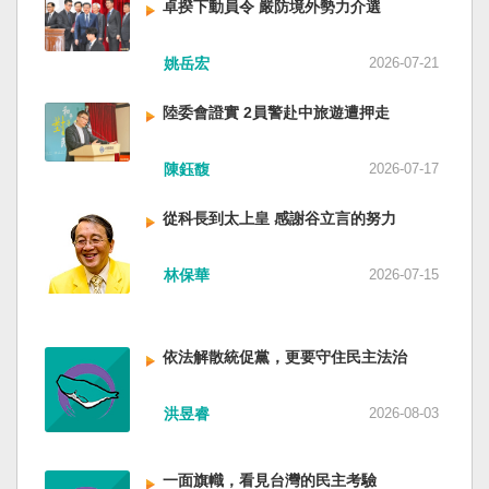
卓揆下動員令 嚴防境外勢力介選
姚岳宏
2026-07-21
陸委會證實 2員警赴中旅遊遭押走
陳鈺馥
2026-07-17
從科長到太上皇 感謝谷立言的努力
林保華
2026-07-15
依法解散統促黨，更要守住民主法治
洪昱睿
2026-08-03
一面旗幟，看見台灣的民主考驗