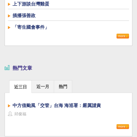
上下游談台灣雞蛋
插播張善政
「寄生國會事件」
熱門文章
近一月
熱門
近三日
中方借颱風「交管」台海 海巡署：嚴厲譴責
邱俊福