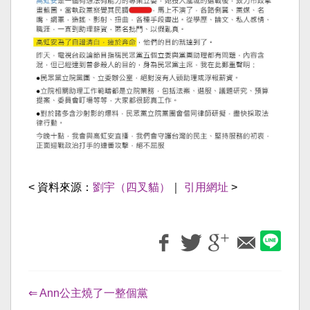
< 資料來源：
劉宇（四叉貓）
｜
引用網址
>
⇐ Ann公主燒了一整個黨