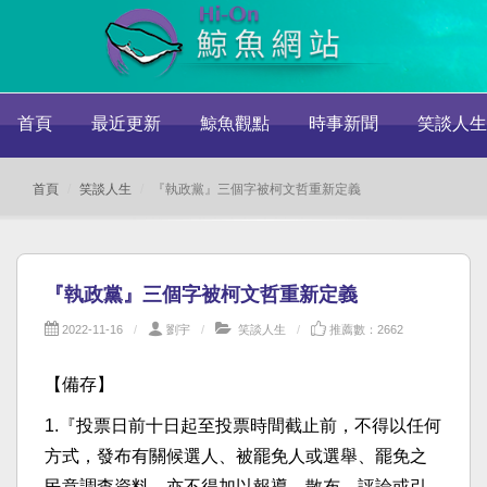
首頁
最近更新
鯨魚觀點
時事新聞
笑談人生
首頁
笑談人生
『執政黨』三個字被柯文哲重新定義
『執政黨』三個字被柯文哲重新定義
2022-11-16
劉宇
笑談人生
推薦數：2662
【備存】
1.『投票日前十日起至投票時間截止前，不得以任何
方式，發布有關候選人、被罷免人或選舉、罷免之
民意調查資料，亦不得加以報導、散布、評論或引