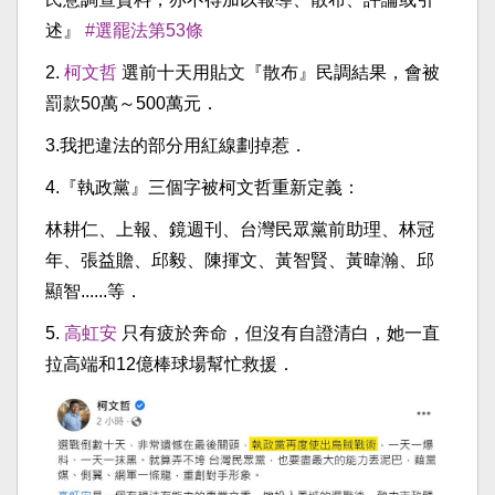
述』
#選罷法第53條
2.
柯文哲
選前十天用貼文『散布』民調結果，會被
罰款50萬～500萬元．
3.我把違法的部分用紅線劃掉惹．
4.『執政黨』三個字被柯文哲重新定義：
林耕仁、上報、鏡週刊、台灣民眾黨前助理、林冠
年、張益贍、邱毅、陳揮文、黃智賢、黃暐瀚、邱
顯智......等．
5.
高虹安
只有疲於奔命，但沒有自證清白，她一直
拉高端和12億棒球場幫忙救援．