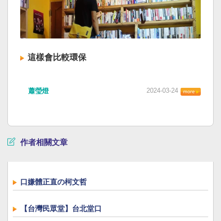
這樣會比較環保
蕭瑩燈
2024-03-24
作者相關文章
口嫌體正直の柯文哲
【台灣民眾堂】台北堂口