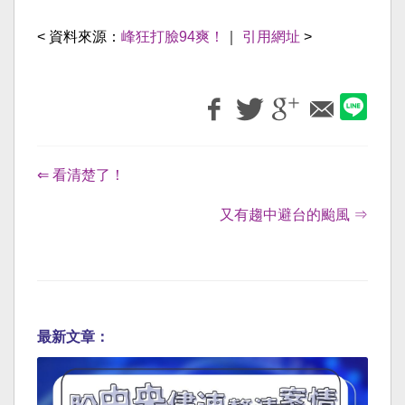
< 資料來源：
峰狂打臉94爽！
｜
引用網址
>
⇐ 看清楚了！
又有趨中避台的颱風 ⇒
最新文章：