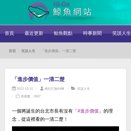
首頁
最近更新
鯨魚觀點
時事新聞
笑談人生
首頁
笑談人生
「進步價值」一清二楚
「進步價值」一清二楚
2022-10-31
峰狂打臉94爽
笑談人生
推薦數：2687
一個將誕生的台北市長有沒有「
#進步價值
」的理
念，從這裡看的一清二楚！