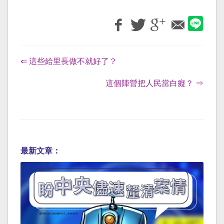
⇐ 這些給里長做不就好了？
這個陣營把人民當白癡？ ⇒
最新文章：