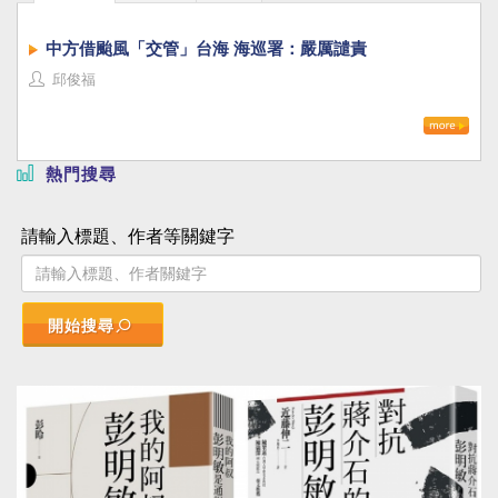
中方借颱風「交管」台海 海巡署：嚴厲譴責
邱俊福
熱門搜尋
請輸入標題、作者等關鍵字
開始搜尋