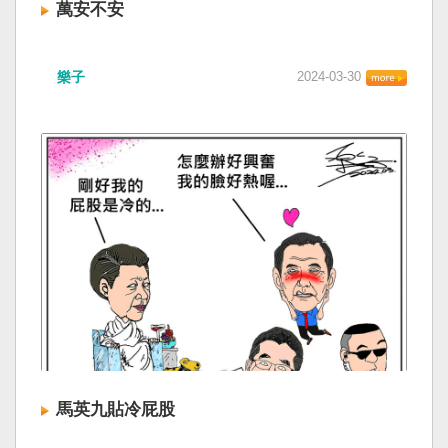
萬安不安
樂子
2024-03-30
馬英九貼冷屁股