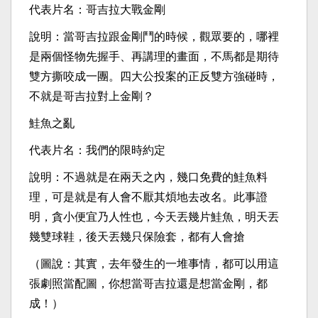
代表片名：哥吉拉大戰金剛
說明：當哥吉拉跟金剛鬥的時候，觀眾要的，哪裡
是兩個怪物先握手、再講理的畫面，不馬都是期待
雙方撕咬成一團。四大公投案的正反雙方強碰時，
不就是哥吉拉對上金剛？
鮭魚之亂
代表片名：我們的限時約定
說明：不過就是在兩天之內，幾口免費的鮭魚料
理，可是就是有人會不厭其煩地去改名。此事證
明，貪小便宜乃人性也，今天丟幾片鮭魚，明天丟
幾雙球鞋，後天丟幾只保險套，都有人會搶
（圖說：其實，去年發生的一堆事情，都可以用這
張劇照當配圖，你想當哥吉拉還是想當金剛，都
成！）