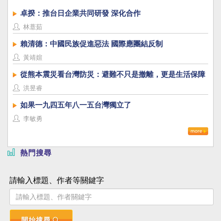
卓揆：推台日企業共同研發 深化合作
林薏茹
賴清德：中國民族促進惡法 國際應團結反制
黃靖媗
從熊本震災看台灣防災：避難不只是撤離，更是生活保障
洪昱睿
如果一九四五年八一五台灣獨立了
李敏勇
熱門搜尋
請輸入標題、作者等關鍵字
開始搜尋