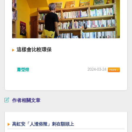
這樣會比較環保
蕭瑩燈
2024-03-24
作者相關文章
高虹安「人渣俗辣」刺在額頭上