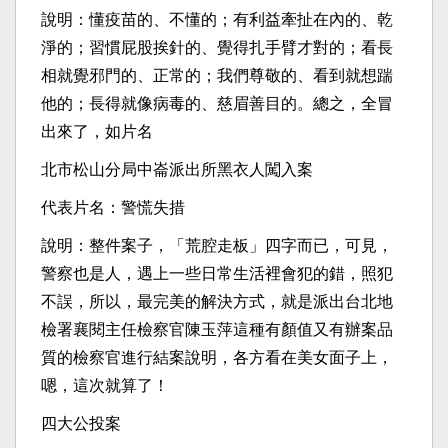
說明：懂疫苗的、不懂的；有利益牽扯在內的、乾
淨的；習慣屁股挨針的、覺得扎手臂才對的；看長
相就覺邪門的、正常的；我們尊敬的、看到就想踹
他的；長得就像病毒的、慈眉善目的。總之，全冒
出來了，如片名
北市松山分局中崙派出所黑衣人闖入案
代表片名：警慌失措
說明：整件案子，「荒腔走板」四字而已，可見，
警察也是人，遇上一些日常生活裡會犯的錯，照犯
不誤，所以，最完美的解決方式，就是派出台北地
檢署襄閱主任檢察官陳玉萍這種有顏值又有辦案品
質的檢察官進行結案說明，各方看在美女面子上，
嗯，這次就算了！
四大公投案