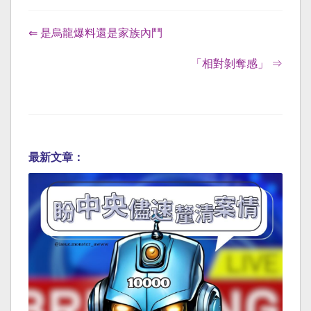
⇐ 是烏龍爆料還是家族內鬥
「相對剝奪感」 ⇒
最新文章：