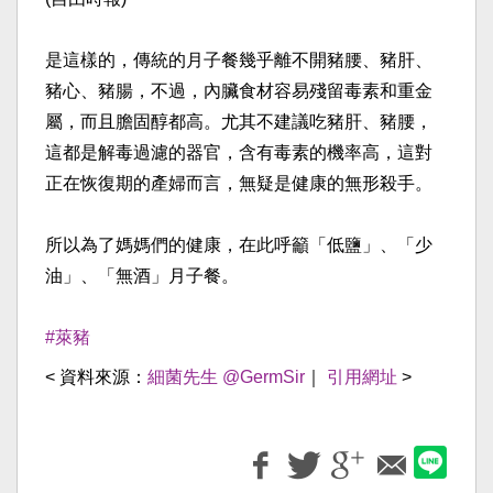
是這樣的，傳統的月子餐幾乎離不開豬腰、豬肝、
豬心、豬腸，不過，內臟食材容易殘留毒素和重金
屬，而且膽固醇都高。尤其不建議吃豬肝、豬腰，
這都是解毒過濾的器官，含有毒素的機率高，這對
正在恢復期的產婦而言，無疑是健康的無形殺手。
所以為了媽媽們的健康，在此呼籲「低鹽」、「少
油」、「無酒」月子餐。
#萊豬
< 資料來源：
細菌先生 @GermSir
｜
引用網址
>