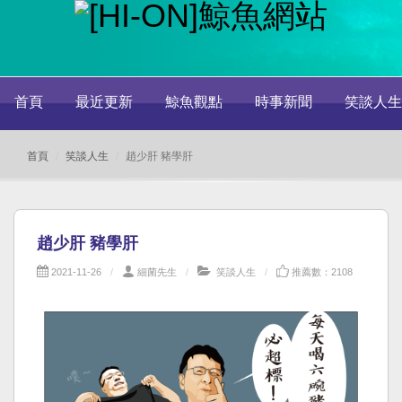
首頁
最近更新
鯨魚觀點
時事新聞
笑談人生
首頁
笑談人生
趙少肝 豬學肝
趙少肝 豬學肝
2021-11-26
細菌先生
笑談人生
推薦數：2108