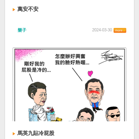
萬安不安
樂子
2024-03-30
馬英九貼冷屁股