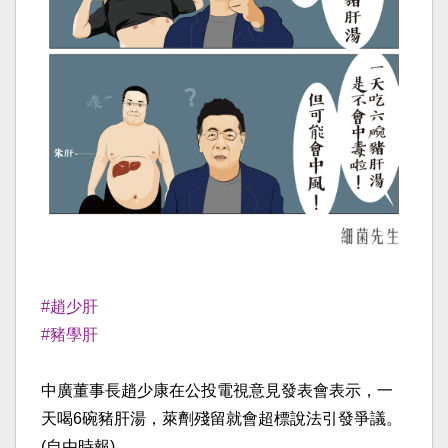
#趙少肝
#豬學肝
中廣董事長趙少康在公投電視意見發表會表示，一
天喝6碗豬肝湯，萊劑殘留就會超標說法引發爭議。
(自由時報)