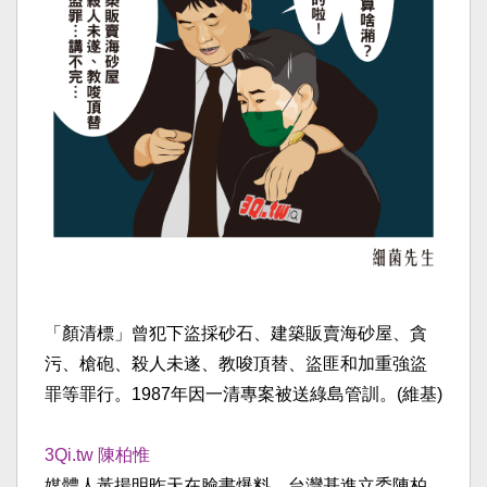
「顏清標」曾犯下盜採砂石、建築販賣海砂屋、貪
污、槍砲、殺人未遂、教唆頂替、盜匪和加重強盜
罪等罪行。1987年因一清專案被送綠島管訓。(維基)
3Qi.tw 陳柏惟
媒體人黃揚明昨天在臉書爆料，台灣基進立委陳柏