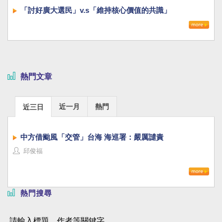
「討好廣大選民」v.s「維持核心價值的共識」
熱門文章
近一月
熱門
近三日
中方借颱風「交管」台海 海巡署：嚴厲譴責
邱俊福
熱門搜尋
請輸入標題、作者等關鍵字