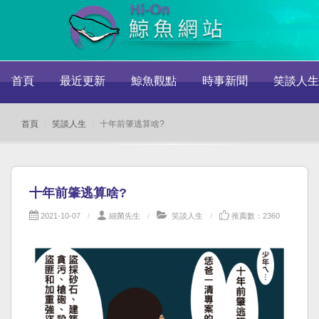
首頁
最近更新
鯨魚觀點
時事新聞
笑談人生
首頁
笑談人生
十年前肇逃算啥?
十年前肇逃算啥?
2021-10-07
細菌先生
笑談人生
推薦數：2360