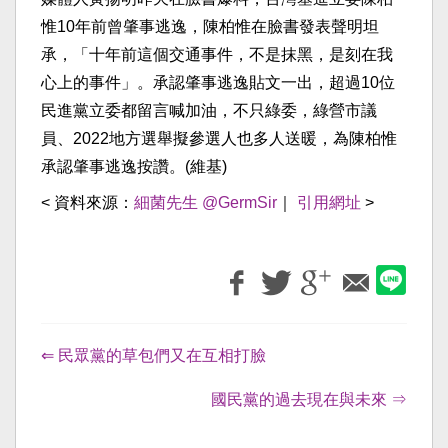
惟10年前曾肇事逃逸，陳柏惟在臉書發表聲明坦
承，「十年前這個交通事件，不是抹黑，是刻在我
心上的事件」。承認肇事逃逸貼文一出，超過10位
民進黨立委都留言喊加油，不只綠委，綠營市議
員、2022地方選舉擬參選人也多人送暖，為陳柏惟
承認肇事逃逸按讚。(維基)
< 資料來源：
細菌先生 @GermSir
｜
引用網址
>
⇐ 民眾黨的草包們又在互相打臉
國民黨的過去現在與未來 ⇒