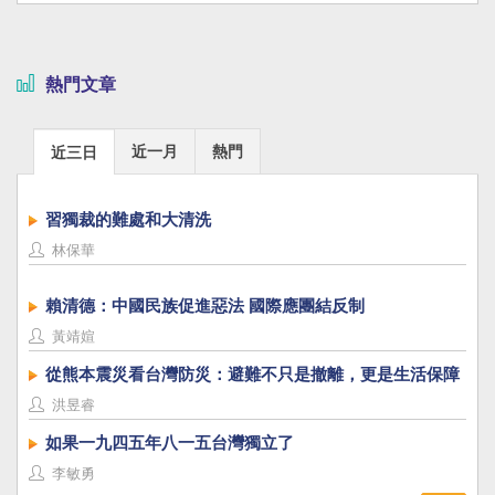
熱門文章
近一月
熱門
近三日
習獨裁的難處和大清洗
林保華
賴清德：中國民族促進惡法 國際應團結反制
黃靖媗
從熊本震災看台灣防災：避難不只是撤離，更是生活保障
洪昱睿
如果一九四五年八一五台灣獨立了
李敏勇