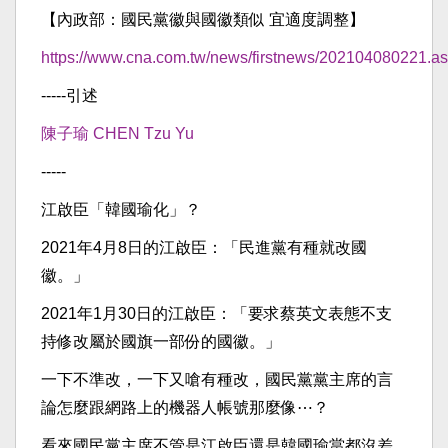
【內政部：國民黨徽與國徽類似 宜適度調整】
https://www.cna.com.tw/news/firstnews/202104080221.a
-----引述
陳子瑜 CHEN Tzu Yu
-----
江啟臣「韓國瑜化」？
2021年4月8日的江啟臣：「民進黨有種就改國
徽。」
2021年1月30日的江啟臣：「要求蔡英文表態不支
持修改屬於國旗一部份的國徽。」
一下不準改，一下又嗆有種改，國民黨黨主席的言
論怎麼跟網路上的機器人帳號那麼像⋯？
看來國民黨主席不管是江啟臣還是韓國瑜當都沒差