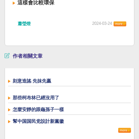
這樣會比較環保
蕭瑩燈
2024-03-24
作者相關文章
刻意造謠 先抹先贏
那些柯布林已經沒用了
怎麼安靜的跟龜孫子一樣
幫中国国民党設計新黨徽