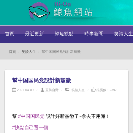
首頁
最近更新
鯨魚觀點
時事新聞
笑談人生
首頁
笑談人生
幫中国国民党設計新黨徽
幫中国国民党設計新黨徽
2021-04-09
五筒台灣
笑談人生
推薦數：2397
幫
#中国国民党
設計好新黨徽了~拿去不用謝！
#快點自己選一個