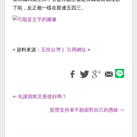
了啦，反正都一樣在那邊五四三。
< 資料來源：
五筒台灣
｜
引用網址
>
⇐ 先讓我救災善後好嗎？
藍營支持者不願面對自己的愚昧 ⇒