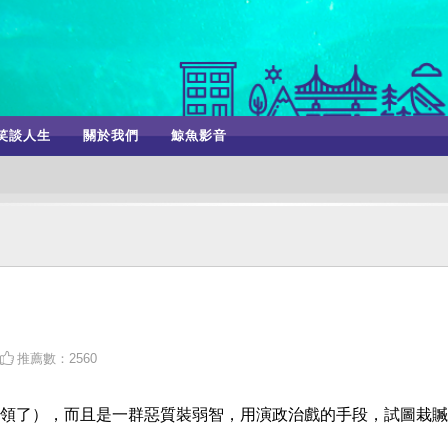
笑談人生
關於我們
鯨魚影音
推薦數：2560
領了），而且是一群惡質裝弱智，用演政治戲的手段，試圖栽贓