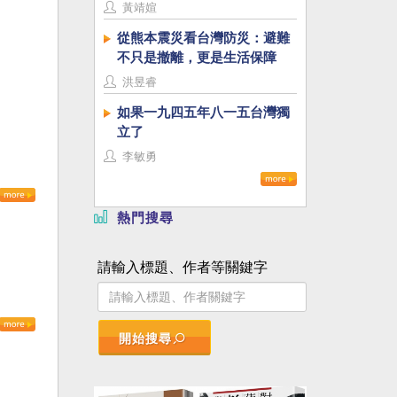
黃靖媗
從熊本震災看台灣防災：避難
不只是撤離，更是生活保障
洪昱睿
如果一九四五年八一五台灣獨
立了
李敏勇
熱門搜尋
請輸入標題、作者等關鍵字
開始搜尋