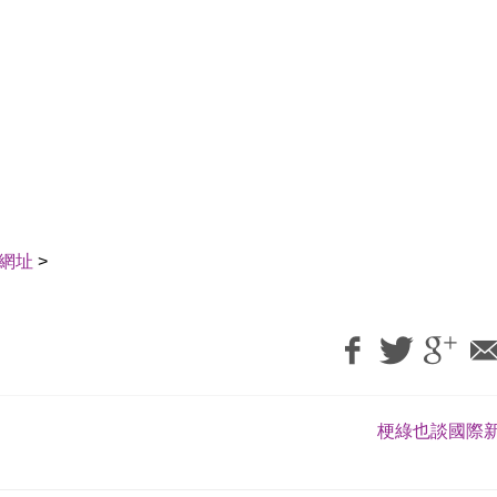
網址
>
梗綠也談國際新