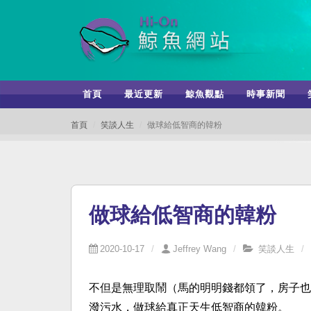
首頁
最近更新
鯨魚觀點
時事新聞
首頁
笑談人生
做球給低智商的韓粉
做球給低智商的韓粉
2020-10-17
Jeffrey Wang
笑談人生
不但是無理取鬧（馬的明明錢都領了，房子也
潑污水，做球給真正天生低智商的韓粉。