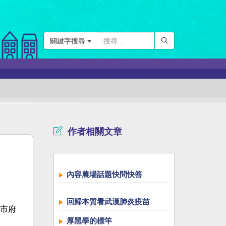
關鍵字搜尋
作者相關文章
內容農場話題快問快答
回歸本質看武漢肺炎疫苗
市府
厚黑學的標竿