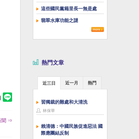
這些國民黨籍里長一無是處
翡翠水庫功能之謎
熱門文章
近一月
熱門
近三日
習獨裁的難處和大清洗
林保華
聞 ⇒
賴清德：中國民族促進惡法 國
際應團結反制