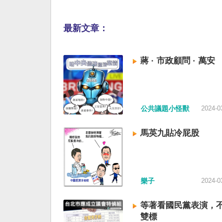
最新文章：
蔣 · 市政顧問 · 萬安
公共議題小怪獸
2024-0
馬英九貼冷屁股
樂子
2024-0
等著看國民黨表演，
雙標