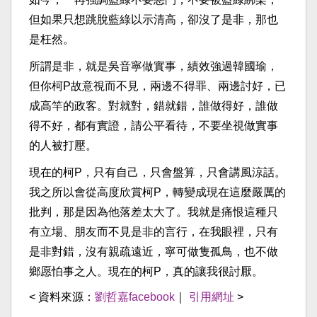
但如果只想跳脫藍綠以示清高，卻沒了是非，那也
是枉然。
所謂是非，就是吳音寧做實事，績效強過韓國瑜，
但你柯P故意視而不見，兩邊不得罪、兩邊討好，已
成高竿的政客。對就對，錯就錯，誰做得好，誰做
得不好，都有實證，請公平看待，不要坐視做實事
的人被打壓。
現在的柯P，只有自己，只會盤算，只會講風涼話。
我之所以會從高度欣賞柯P，轉變成現在這麼嚴厲的
批判，那是因為他落差太大了。我就是痛恨這種只
有立場、朋友而不見是非的言行，在我眼裡，只有
是非對錯，沒有親疏遠近，寧可做隻孤鳥，也不做
鄉愿怕事之人。現在的柯P，真的讓我很討厭。
< 資料來源：
劉哲嘉facebook
｜
引用網址
>