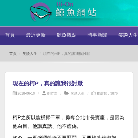
首頁
最近更新
鯨魚觀點
時事新聞
笑談人生
首頁
笑談人生
現在的柯P，真的讓我很討厭
現在的柯P，真的讓我很討厭
2018-06-10
劉哲嘉
笑談人生
推薦數：3876
柯P之所以能橫掃千軍，勇奪台北市長寶座，是因為
他白目、他講真話、他不虛偽。
如今，一再強調藍綠不要惡鬥，不要被藍綠綁架，