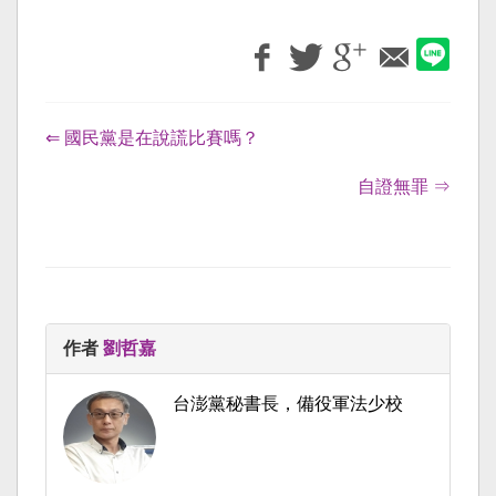
⇐ 國民黨是在說謊比賽嗎？
自證無罪 ⇒
作者
劉哲嘉
台澎黨秘書長，備役軍法少校