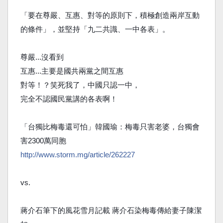
「要在尊嚴、互惠、對等的原則下，積極創造兩岸互動
的條
件」，並堅持「九二共識、一中各表」。
尊嚴...沒看到
互惠...主要是國共兩黨之間互惠
對等！？笑死我了，中國只認一中，
完全不認國民黨講的各表啊！
「台獨比梅毒還可怕」韓國瑜：梅毒只害老婆，台獨會
害2
300萬同胞
http://www.storm.mg/
article/262227
vs.
蔣介石筆下的風花雪月記載 蔣介石染梅毒傳給妻子陳潔