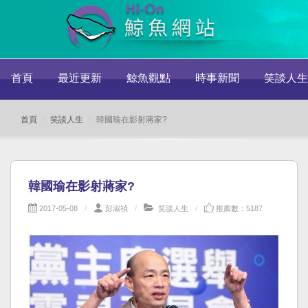
首頁
最近更新
鯨魚觀點
時事新聞
笑談人生
首頁
笑談人生
韓國瑜在影射蔣家?
韓國瑜在影射蔣家?
2017-05-08
彭淑禎
笑談人生
推薦數：5187