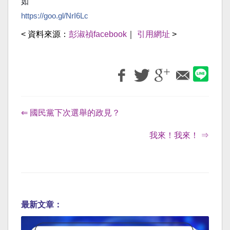
如
https://goo.gl/NrI6Lc
< 資料來源：
彭淑禎facebook
｜
引用網址
>
⇐ 國民黨下次選舉的政見？
我來！我來！ ⇒
最新文章：