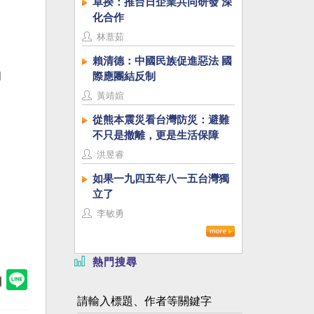
卓揆：推台日企業共同研發 深
化合作
林薏茹
賴清德：中國民族促進惡法 國
際應團結反制
圖
黃靖媗
從熊本震災看台灣防災：避難
不只是撤離，更是生活保障
洪昱睿
如果一九四五年八一五台灣獨
立了
李敏勇
熱門搜尋
請輸入標題、作者等關鍵字