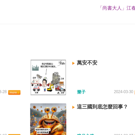
「尚書大人」江春
萬安不安
3-28
樂子
2024-03-30
這三國到底怎麼回事？