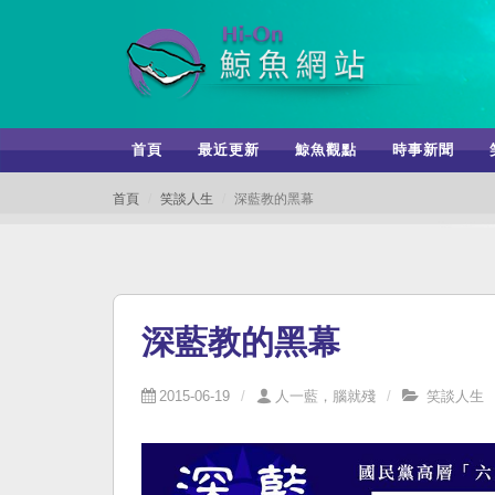
首頁
最近更新
鯨魚觀點
時事新聞
首頁
笑談人生
深藍教的黑幕
深藍教的黑幕
2015-06-19
人一藍，腦就殘
笑談人生