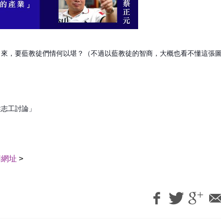
出來，要
藍教徒們情何以堪？（不過以藍教徒的智商，大概也看不懂
這張
柱志工討
論」
用網址
>