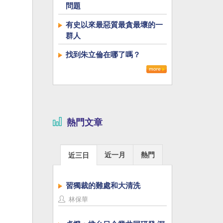
問題
有史以來最惡質最貪最壞的一
群人
找到朱立倫在哪了嗎？
熱門文章
近一月
熱門
近三日
習獨裁的難處和大清洗
林保華