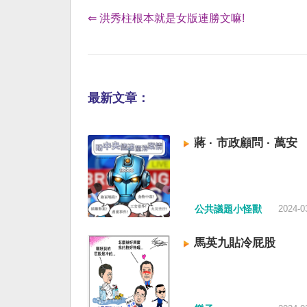
⇐ 洪秀柱根本就是女版連勝文嘛!
最新文章：
蔣 · 市政顧問 · 萬安
公共議題小怪獸
2024-0
馬英九貼冷屁股