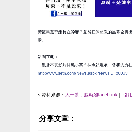
黃復興黨部組長在幹麻？竟然把深藍教的黑幕全抖
啦。）
新聞在此：
「散播不實影片抹黑小英？林承穎坦承：曾和洪秀
http://www.setn.com/News.aspx?NewsID=80909
< 資料來源：
人一藍，腦就殘facebook
｜
引
分享文章：