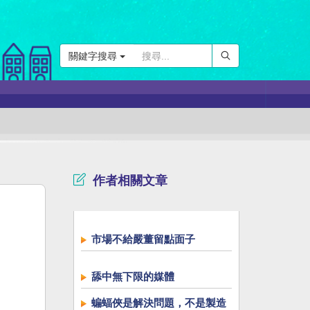
關鍵字搜尋
作者相關文章
市場不給嚴董留點面子
舔中無下限的媒體
蝙蝠俠是解決問題，不是製造