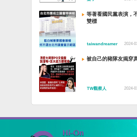
等著看國民黨表演，
雙標
taiwandreamer
2024-0
被自己的豬隊友揭穿
TW觀察人
2024-0