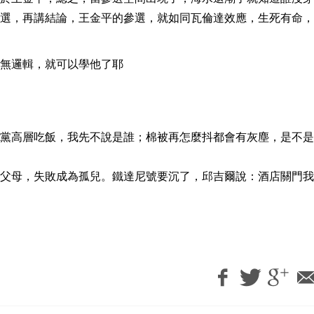
選，再講結論，王金平的參選，就如同瓦倫達效應，生死有命，
無邏輯，就可以學他了耶
黨高層吃飯，我先不說是誰；棉被再怎麼抖都會有灰塵，是不是
父母，失敗成為孤兒。鐵達尼號要沉了，邱吉爾說：酒店關門我