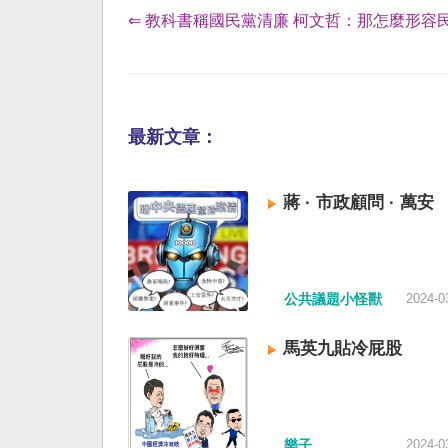
⇐ 教科書稱國民黨清廉 柯文哲：那怎麼形容
最新文章：
蔣 · 市政顧問 · 萬安
公共議題小怪獸
2024-0
馬英九貼冷屁股
樂子
2024-0