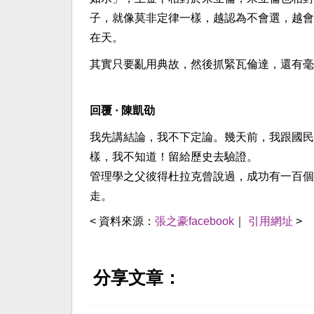
子，就像莫非定律一樣，越認為不會選，越會
在天。
其實只要亂用典故，然後抓緊瓦倫達，還有毫
回覆 · 陳凱劭
我先講結論，我不下定論。幾天前，我跟國民
樣，我不知道！留給歷史去驗證。
管理學之父彼得杜拉克曾說過，成功有一百個
走。
< 資料來源：
張之豪facebook
｜
引用網址
>
分享文章：