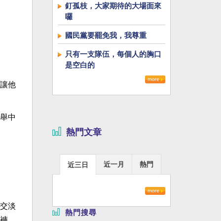
釘孤枝，大家期待的大場面來
囉
國民黨要罷免我，我尊重
只有一支隊伍，每個人的胸口
是空白的
讓他
舉中
熱門文章
近一月
熱門
近三日
交淡
熱門搜尋
褲