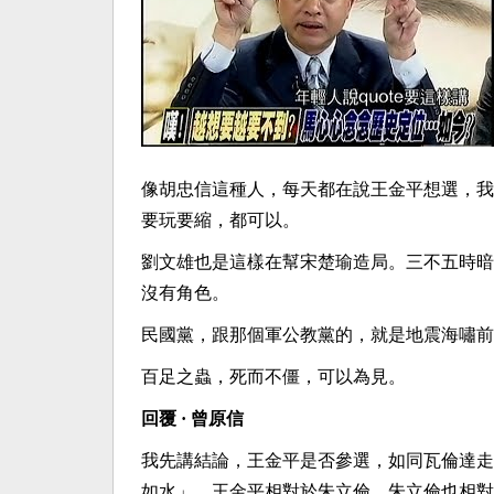
像胡忠信這種人，每天都在說王金平想選，我
要玩要縮，都可以。
劉文雄也是這樣在幫宋楚瑜造局。三不五時暗
沒有角色。
民國黨，跟那個軍公教黨的，就是地震海嘯前
百足之蟲，死而不僵，可以為見。
回覆 · 曾原信
我先講結論，王金平是否參選，如同瓦倫達走
如水」，王金平相對於朱立倫，朱立倫也相對