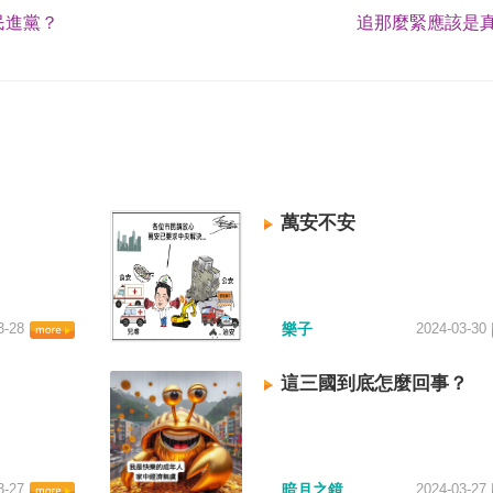
民進黨？
追那麼緊應該是真
萬安不安
3-28
樂子
2024-03-30
這三國到底怎麼回事？
3-27
暗月之鏡
2024-03-27