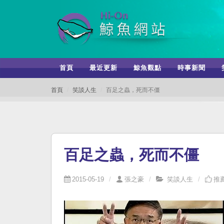
首頁
最近更新
鯨魚觀點
時事新聞
首頁
笑談人生
百足之蟲，死而不僵
百足之蟲，死而不僵
2015-05-19
張之豪
笑談人生
推薦