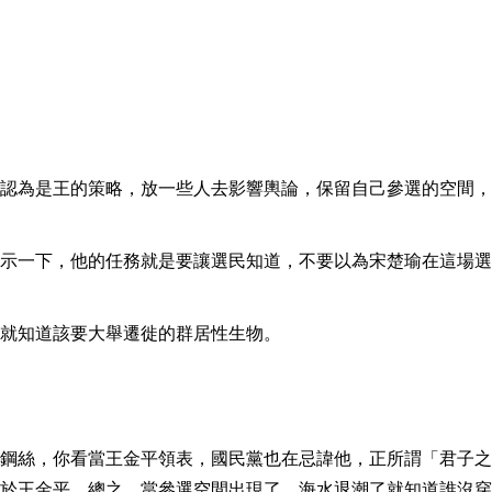
認為是王的策略，放一些人去影響輿論，保留自己參選的空間，
示一下，他的任務就是要讓選民知道，不要以為宋楚瑜在這場選
就知道該要大舉遷徙的群居性生物。
鋼絲，你看當王金平領表，國民黨也在忌諱他，正所謂「君子之
於王金平，總之，當參選空間出現了，海水退潮了就知道誰沒穿