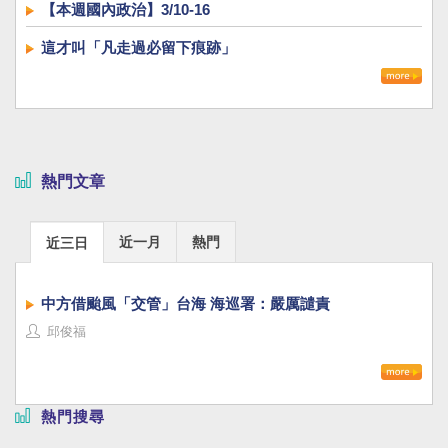
【本週國內政治】3/10-16
這才叫「凡走過必留下痕跡」
熱門文章
近一月
熱門
近三日
中方借颱風「交管」台海 海巡署：嚴厲譴責
邱俊福
熱門搜尋