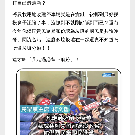
打自己最清新？
將農牧用地改建停車場就是在貪錢！被抓到只好摸
摸鼻子認賠了事，沒抓到不就剛好賺到而已？還有
今年你偈同貴民眾黨和你認為垃圾的國民黨共進晚
餐、同流合污…這麼多垃圾堆在一起還真不知道怎
麼做垃圾分類！！
這才叫「凡走過必留下痕跡」！