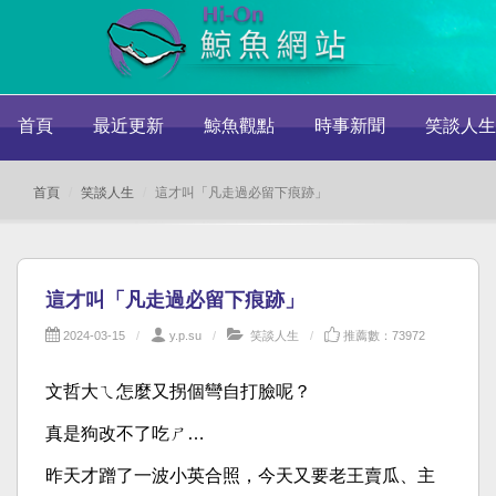
首頁
最近更新
鯨魚觀點
時事新聞
笑談人生
首頁
笑談人生
這才叫「凡走過必留下痕跡」
這才叫「凡走過必留下痕跡」
2024-03-15
y.p.su
笑談人生
推薦數：73972
文哲大ㄟ怎麼又拐個彎自打臉呢？
真是狗改不了吃ㄕ…
昨天才蹭了一波小英合照，今天又要老王賣瓜、主