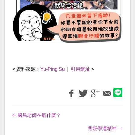
< 資料來源：
Yu-Ping Su
｜
引用網址
>
⇐ 國昌老師在氣什麼？
背叛學運精神 ⇒