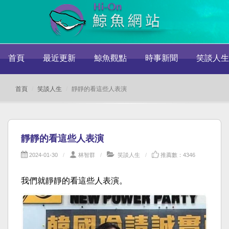
首頁
最近更新
鯨魚觀點
時事新聞
笑談人生
首頁
笑談人生
靜靜的看這些人表演
靜靜的看這些人表演
2024-01-30
林智群
笑談人生
推薦數：4346
我們就靜靜的看這些人表演。