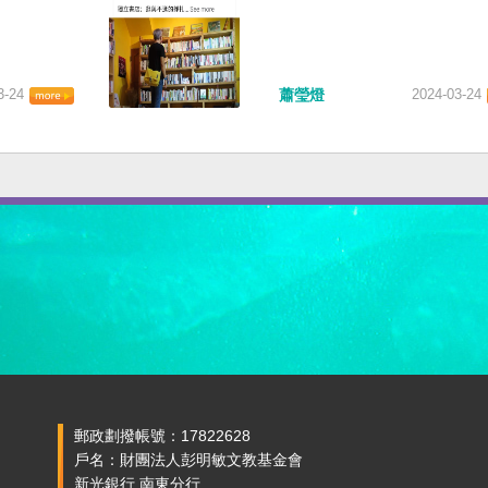
3-24
蕭瑩燈
2024-03-24
郵政劃撥帳號：17822628
戶名：財團法人彭明敏文教基金會
新光銀行 南東分行