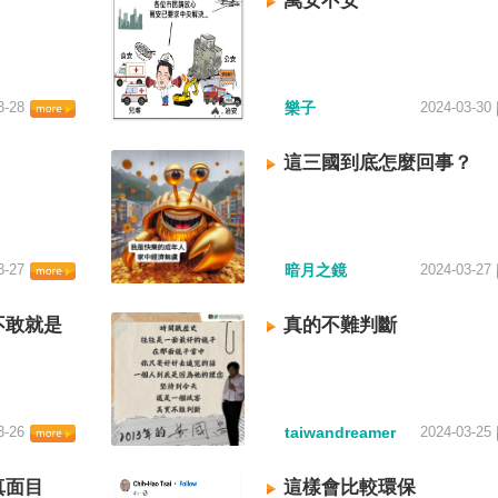
萬安不安
3-28
樂子
2024-03-30
這三國到底怎麼回事？
3-27
暗月之鏡
2024-03-27
不敢就是
真的不難判斷
3-26
taiwandreamer
2024-03-25
真面目
這樣會比較環保