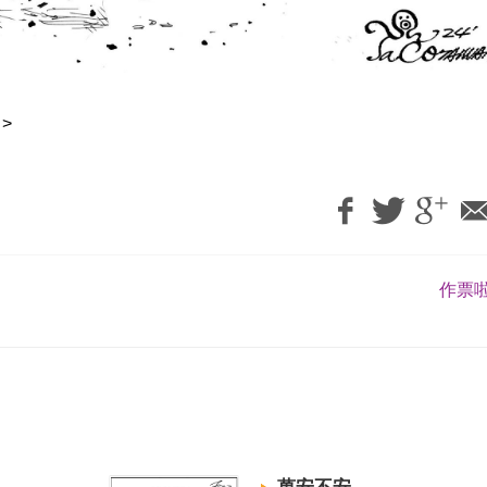
>
作票啦