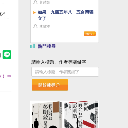
黃靖媗
如果一九四五年八一五台灣獨
立了
李敏勇
熱門搜尋
請輸入標題、作者等關鍵字
！ ⇒
開始搜尋