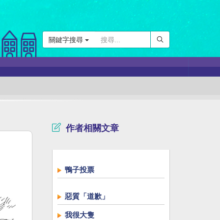
關鍵字搜尋
作者相關文章
鴨子投票
惡質「道歉」
我很大隻