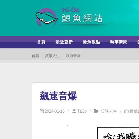
首頁
最近更新
鯨魚觀點
時事新聞
首頁
笑談人生
飆速音爆
飆速音爆
2024-01-18
TaCo
笑談人生
推薦數