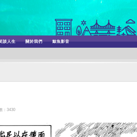
笑談人生
關於我們
鯨魚影音
：3430