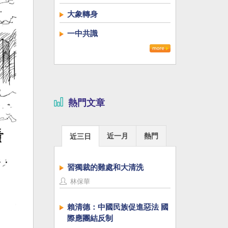
大象轉身
一中共識
熱門文章
近一月
熱門
近三日
習獨裁的難處和大清洗
林保華
賴清德：中國民族促進惡法 國
際應團結反制