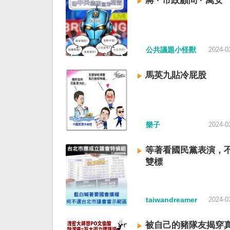
蔣 · 市政顧問 · 萬安
公共議題小怪獸
2024-0
馬英九貼冷屁股
樂子
2024-0
等著看國民黨表演，
雙標
taiwandreamer
2024-0
被自己的豬隊友揭穿