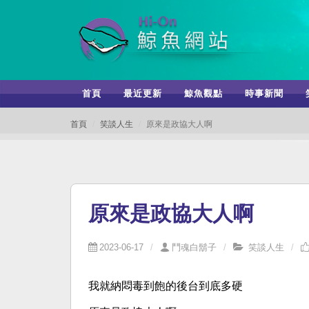
首頁
最近更新
鯨魚觀點
時事新聞
首頁
笑談人生
原來是政協大人啊
原來是政協大人啊
2023-06-17
鬥魂白鬍子
笑談人生
我就納悶毒到飽的後台到底多硬