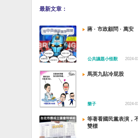
最新文章：
蔣 · 市政顧問 · 萬安
公共議題小怪獸
2024-0
馬英九貼冷屁股
樂子
2024-0
等著看國民黨表演，
雙標