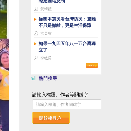
際應團結反制
黃靖媗
從熊本震災看台灣防災：避難
不只是撤離，更是生活保障
洪昱睿
如果一九四五年八一五台灣獨
立了
李敏勇
熱門搜尋
請輸入標題、作者等關鍵字
開始搜尋