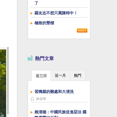
了
羅友志不想只罵陳時中！
極致的雙標
熱門文章
近一月
熱門
近三日
習獨裁的難處和大清洗
林保華
賴清德：中國民族促進惡法 國