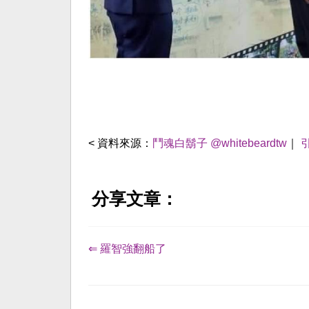
< 資料來源：
鬥魂白鬍子 @whitebeardtw
｜
分享文章：
⇐ 羅智強翻船了