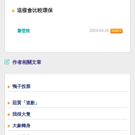
這樣會比較環保
蕭瑩燈
2024-03-24
作者相關文章
鴨子投票
惡質「道歉」
我很大隻
大象轉身