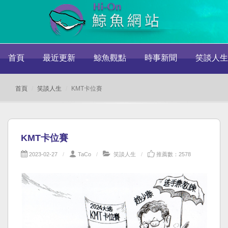
首頁
最近更新
鯨魚觀點
時事新聞
笑談人生
首頁
笑談人生
KMT卡位賽
KMT卡位賽
2023-02-27
TaCo
笑談人生
推薦數：2578