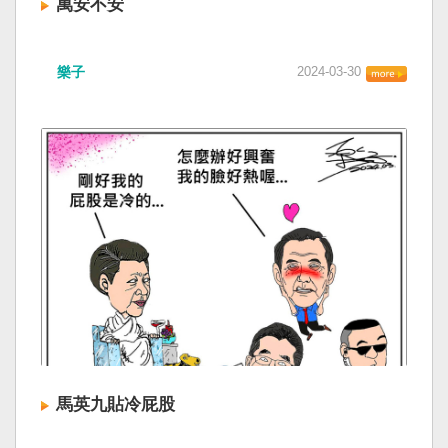
萬安不安
樂子
2024-03-30
馬英九貼冷屁股