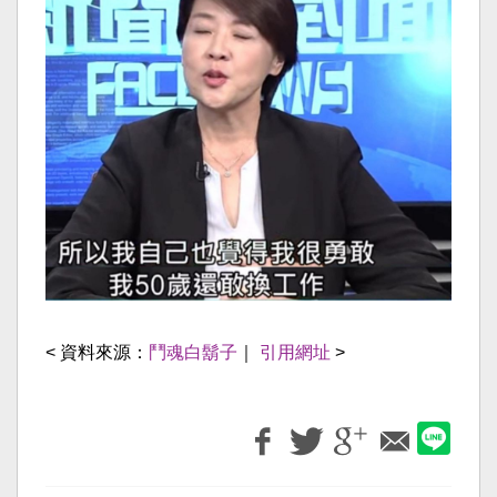
< 資料來源：
鬥魂白鬍子
｜
引用網址
>