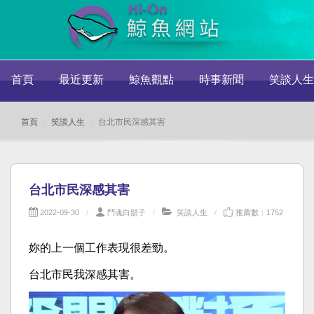
首頁
最近更新
鯨魚觀點
時事新聞
笑談人生
首頁
笑談人生
台北市民深感其害
台北市民深感其害
2022-09-30
鬥魂白鬍子
笑談人生
推薦數：1752
妳的上一個工作表現很差勁。
台北市民我深感其害。