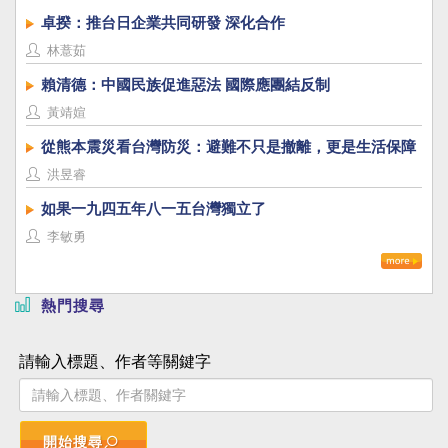
卓揆：推台日企業共同研發 深化合作
林薏茹
賴清德：中國民族促進惡法 國際應團結反制
黃靖媗
從熊本震災看台灣防災：避難不只是撤離，更是生活保障
洪昱睿
如果一九四五年八一五台灣獨立了
李敏勇
熱門搜尋
請輸入標題、作者等關鍵字
開始搜尋