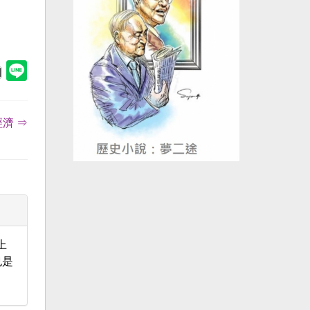
濟 ⇒
上
也是