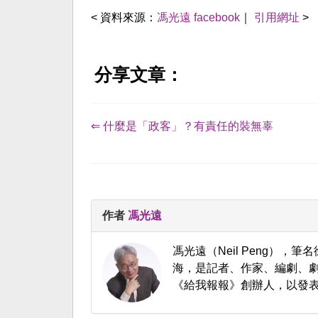
< 資料來源：
馮光遠 facebook
｜
引用網址
>
分享文章：
⇐ 什麼是「政客」？有責任的裝無辜
作者
馮光遠
馮光遠（Neil Peng）
海，是記者、作家、編劇、
《給我報報》創辦人，以發