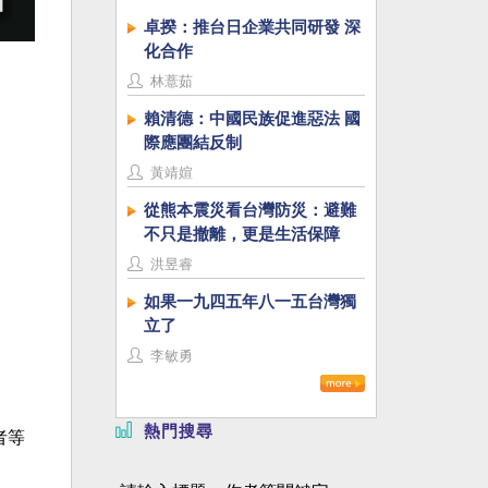
卓揆：推台日企業共同研發 深
化合作
林薏茹
賴清德：中國民族促進惡法 國
際應團結反制
黃靖媗
從熊本震災看台灣防災：避難
不只是撤離，更是生活保障
洪昱睿
如果一九四五年八一五台灣獨
立了
李敏勇
熱門搜尋
者等