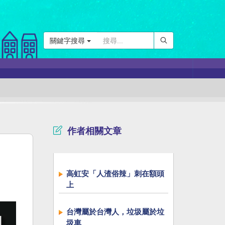
關鍵字搜尋
作者相關文章
高虹安「人渣俗辣」刺在額頭
上
台灣屬於台灣人，垃圾屬於垃
圾車