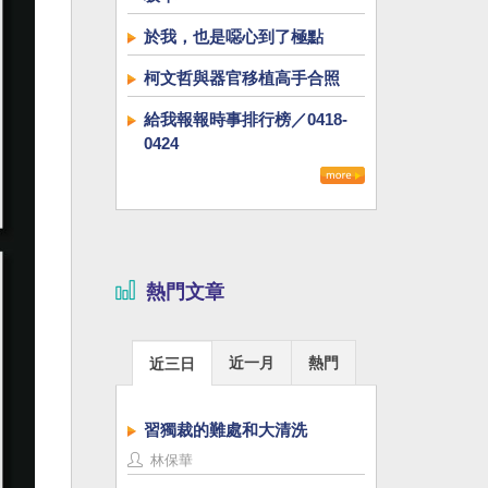
於我，也是噁心到了極點
柯文哲與器官移植高手合照
給我報報時事排行榜／0418-
0424
熱門文章
近一月
熱門
近三日
習獨裁的難處和大清洗
林保華