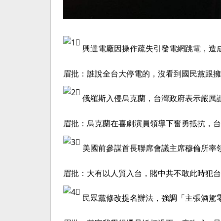
️ 興達電廠因操作疏失引發電網跳電，造
眉批：誰說全台大停電的，沒看到國民黨跟擁
️ 俄羅斯入侵烏克蘭，台灣政府表示嚴
眉批：烏克蘭在喜劇演員領導下奮勇抵抗，台
️ 美國前參謀首長聯席會議主席穆倫所
眉批：大有以人質入台，賭中共不敢此時犯台
️ 民眾黨修改提名辦法，強調「主張酒