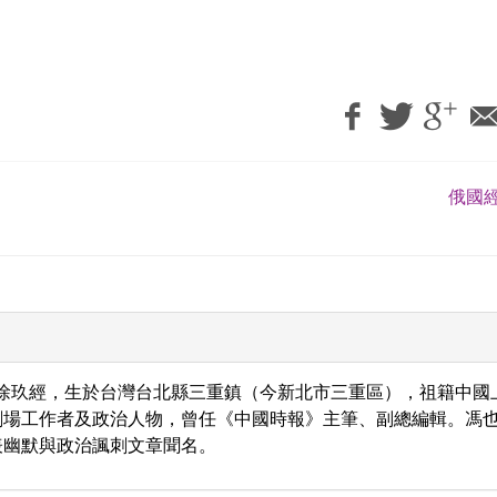
俄國經
，筆名徐玖經，生於台灣台北縣三重鎮（今新北市三重區），祖籍中國
劇場工作者及政治人物，曾任《中國時報》主筆、副總編輯。馮
表幽默與政治諷刺文章聞名。