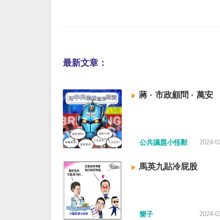
最新文章：
蔣 · 市政顧問 · 萬安
公共議題小怪獸
2024-0
馬英九貼冷屁股
樂子
2024-0