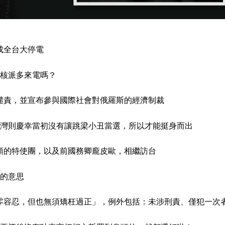
成全台大停電
核派多來電嗎？
厲譴責，並宣布參與國際社會對俄羅斯的經濟制裁
灣則慶幸當初沒有讓跳梁小丑當選，所以才能挺身而出
率領的特使團，以及前國務卿龐皮歐，相繼訪台
的意思
駕零容忍，但也無須矯枉過正」，例外包括：未涉刑責、僅犯一次