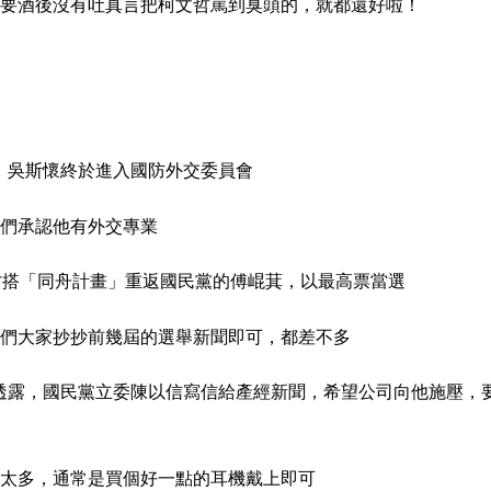
要酒後沒有吐真言把柯文哲罵到臭頭的，就都還好啦！
單，吳斯懷終於進入國防外交委員會
們承認他有外交專業
年才搭「同舟計畫」重返國民黨的傅崐萁，以最高票當選
們大家抄抄前幾屆的選舉新聞即可，都差不多
夫透露，國民黨立委陳以信寫信給產經新聞，希望公司向他施壓，
太多，通常是買個好一點的耳機戴上即可