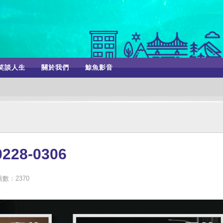
笑談人生
關於我們
鯨魚影音
8-0306
數：2370