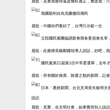
眉批：其實我覺得還是矯枉過正，應改成：只
️ 我國順利自烏克蘭撤回僑民
眉批：中國你們看好了，台灣只示範一次
️ 立院國民黨團協調新會期各委員會名
眉批：此廝擅長聽鄰國領導人訓話，好吧，我
️ 國民黨第21屆第1任中常委選舉，去
眉批：所有關於換票、賄選之類的新聞，記者
️ 日本「產經新聞」台北支局長矢板明
說話
眉批：其實，在文明社會，如果覺得別人說話