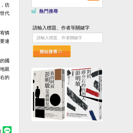
，彷
熱門搜尋
世代
請輸入標題、作者等關鍵字
宥憐
要連
開始搜尋
的國
地親
右的