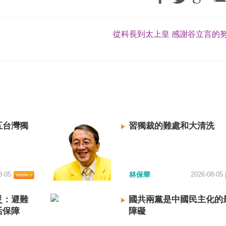
從科長到太上皇 感謝谷立言的努
五台灣獨
習獨裁的難處和大清洗
8-05
林保華
2026-08-05
災：避難
國共兩黨是中國民主化的
活保障
障礙