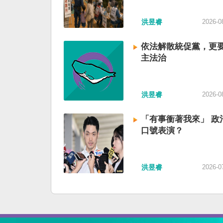
洪昱睿
2026-0
依法解散統促黨，更
主法治
洪昱睿
2026-0
「有事衝著我來」 政
口號表演？
洪昱睿
2026-0