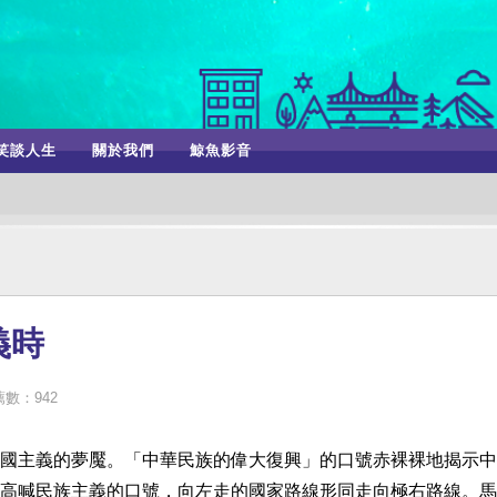
笑談人生
關於我們
鯨魚影音
義時
數：942
國主義的夢魘。「中華民族的偉大復興」的口號赤裸裸地揭示中
高喊民族主義的口號，向左走的國家路線形同走向極右路線。馬