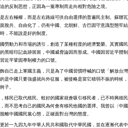
迫的反制思想，正因為一黨專制而走向相對危險之境。
是左右極權，而是左右路線可供自由選擇的普遍民主制。蘇聯瓦
面脫共、自由化了，仍有中國、北朝鮮、古巴固守意識型態牢結
時，不能說是好的制度。
國勞動力和市場的誘引，創造了某種程度的經濟繁榮。其實國民
的黑暗印記血跡斑斑，中國威脅論因而形成。中國因習近平體制
習近平鞏固專制權力的口號。
飾自己走上軍國主義，只是為了中國習慣呼喊的口號「解放台灣
的是中國只要強盛就向外征服，被侵略是當它積弱不振的時候，
例子。
，移民已取代殖民。較好的國家就會吸引移民者，已不時興殖民
，而不思考自己的國民為何會有移民他國的選擇。我曾以〈中國
脫離中國國民黨心態，正確面對台灣的態度。
更於一九四九年中華人民共和國取代中華民國，並在逐漸代表中