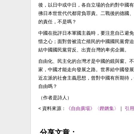
後，以日中或中日，各自立場的合約對中國有
彿日本世世代代都背負罪責。二戰後的德國、
的責任，不是嗎？
中國在批評日本軍國主義時，要注意自己避免
惜之心；面對曾被流亡殖民的中國國民黨脅迫
結中國國民黨背反、出賣台灣的卑劣企圖。
自由化、民主化的台灣才是中國的鏡與窗。不
家，中國才能走向發展之路。世界給中國發展
近左派的社會主義思想，曾對中國有所期待，
自由嗎？
（作者是詩人）
< 資料來源：
《自由廣場》〈鏗鏘集〉
｜
引
分享文章：