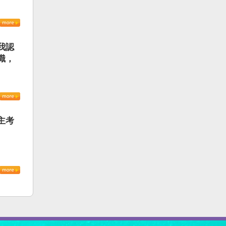
我認
識，
主考