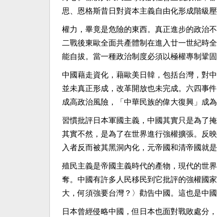
思、恩格斯昔日對資本主義自由化形成階級壓
權力，畢竟是危險的東西。真正進步的政治不
二戰後東歐全面共產體制在進入廿一世紀時全
能自拔。當一種政治制度必須以極權專制鞏固
中國藉走資化，藉歐美日韓，包括台灣，對中
並未真正形成，改革開放也未完成。六四事件
成高政治風險，「中華民族的偉大復興」成為
習慣批評日本軍國主義，中國其實只是為了掩
其實不然，是為了在世界進行強權擴張。反映
入者反而被其黑洞內化，元帝國和清帝國就是
殖民主義是帝國主義時代的產物，現代的世界
奪。中國有許多人民移民到它批評的強權國家
大，何須強要台灣？〉勸告中國。這也是中國
日本曾經侵略中國，但日本也面對戰敗處分，