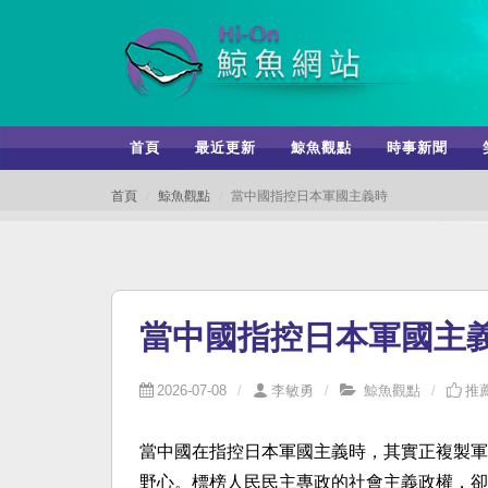
首頁
最近更新
鯨魚觀點
時事新聞
首頁
鯨魚觀點
當中國指控日本軍國主義時
當中國指控日本軍國主
2026-07-08
李敏勇
鯨魚觀點
推薦
當中國在指控日本軍國主義時，其實正複製軍
野心。標榜人民民主專政的社會主義政權，卻