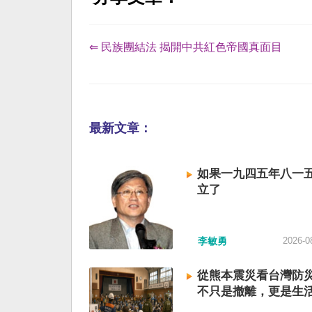
⇐ 民族團結法 揭開中共紅色帝國真面目
最新文章：
如果一九四五年八一
立了
李敏勇
2026-0
從熊本震災看台灣防
不只是撤離，更是生