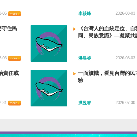
8-05
李筱峰
2026-08-03
要守住民
《台灣人的血統定位、自
同、民族意識》—凝聚共
建立台灣國族認同
8-03
洪昱睿
2026-08-03
治責任或
一面旗幟，看見台灣的民
驗
7-31
洪昱睿
2026-07-30