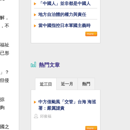
「中國人」並非都是中國人
地方自治體的權力與責任
解，
當中國指控日本軍國主義時
，不
福祉
已形
熱門文章
」？
但侵
近一月
熱門
近三日
掠
中方借颱風「交管」台海 海巡
夠
署：嚴厲譴責
邱俊福
國之