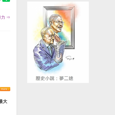
力 ⇒
最大