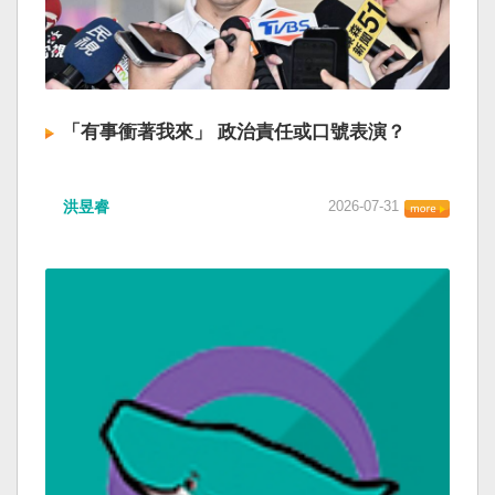
「有事衝著我來」 政治責任或口號表演？
洪昱睿
2026-07-31