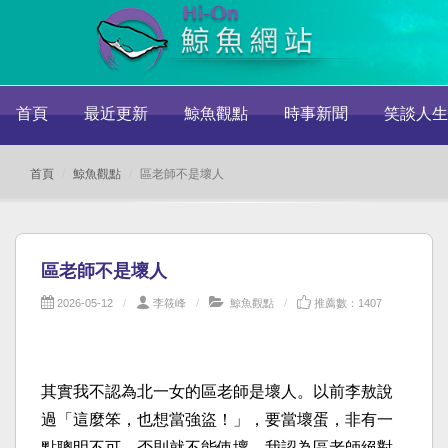
首頁
最近更新
鯨魚觀點
時事新聞
笑談人生
首頁
鯨魚觀點
區老師不是壞人
區老師不是壞人
2026-05-12
李筱峰
鯨魚觀點
推薦數：1407
其實我不認為北一女的區老師是壞人。以前李敖說
過「這麼笨，也想當強盜！」，要當壞蛋，非有一
點聰明不可，否則就不能使壞。我認為區老師絕對