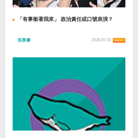
「有事衝著我來」 政治責任或口號表演？
洪昱睿
2026-07-31