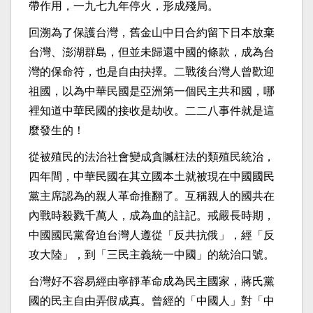
帶作用，一九七九年停火，形成殘局。
回溯為了保護台灣，舊金山中日合約留下日本放棄
台灣、澎湖群島，但並未歸還中國的條款，成為台
灣的保命符，也是自由抉擇。二戰後台灣人曾歡迎
祖國，以為中華民國是亞洲第一個民主共和國，哪
裡知道中華民國的接收是劫收。二二八事件就是這
麼發生的！
從被殖民的法治社會變成貪贓枉法的類殖民統治，
四年間，中華民國在其立國本土就被現在中國國民
黨主席認為的親人革命推翻了。互稱親人的國共在
內戰時殺戮千萬人，成為血的註記。戒嚴長時期，
中國國民黨脅迫台灣人遵從「反共抗俄」，經「反
攻大陸」，到「三民主義統一中國」的統治口號。
台灣好不容易經由寧靜革命成為民主國家，蔣氏黨
國的民主自由弄假成真。曾經的「中國人」對「中