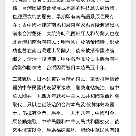
樣。台灣因緣際會發展成亮麗的科技島與經濟體，
也經歷坎坷的歷史。早期即有南島語系原住民存
在；古中國福建閩南系和廣東客家系冒險渡過黑水
溝來台灣墾拓；大航海時代西班牙人和荷蘭人也在
北台灣和南台灣殖民；明帝國亡於清帝國時，鄭成
功也曾在南台灣逐出荷蘭人，後來被清帝國收編；
繼之，清治一段時期，甲午戰爭敗於日本將台灣割
讓當作賠償物，台灣因而被日本殖民五十年。
二戰戰敗，日本結束對台灣的殖民。革命推翻清帝
國的中華民國代表盟軍接收，順勢進佔統治。但中
華民國在一九四九年就被中華人民共和國革命推翻
取代，只以進佔統治的台灣本島及澎湖群島為國
土，仍據有金門、馬祖。一九五八年，中國對金、
馬發動炮戰，中華民國和中華人民共和國交火。後
來毛澤東以金、馬為福建屬地，留給中華民國有紐