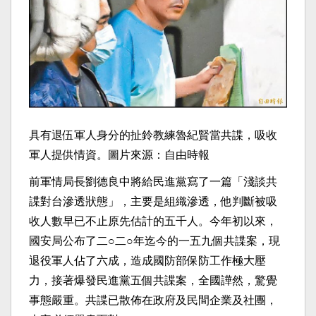
具有退伍軍人身分的扯鈴教練魯紀賢當共諜，吸收
軍人提供情資。圖片來源：自由時報
前軍情局長劉德良中將給民進黨寫了一篇「淺談共
諜對台滲透狀態」，主要是組織滲透，他判斷被吸
收人數早已不止原先估計的五千人。今年初以來，
國安局公布了二○二○年迄今的一五九個共諜案，現
退役軍人佔了六成，造成國防部保防工作極大壓
力，接著爆發民進黨五個共諜案，全國譁然，驚覺
事態嚴重。共諜已散佈在政府及民間企業及社團，