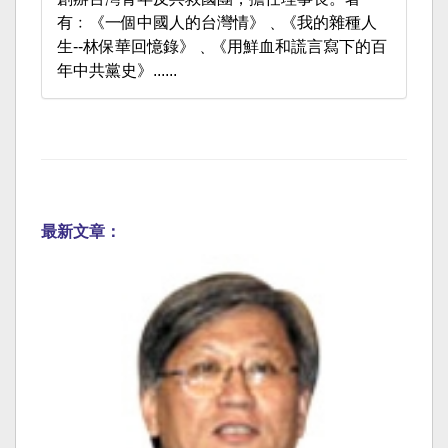
有﹕《一個中國人的台灣情》﹑《我的雜種人
生--林保華回憶錄》﹑《用鮮血和謊言寫下的百
年中共黨史》......
最新文章：