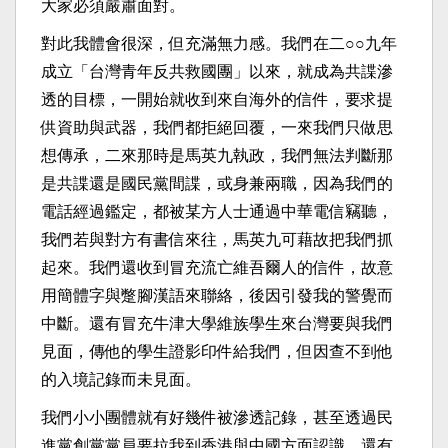
大家必須嚴肅面對。
對此我體會很深，但充滿無力感。我們在二○○九年
成立「台灣青年反共救國團」以來，就成為共諜滲
透的目標，一開始就收到來自海外的信件，要求提
供資助與武器，我們都拒絕回覆，一來我們只做思
想傳承，二來那時是馬英九執政，我們無法判斷那
是共諜還是國民黨間諜，或身兼兩職，因為我們的
電話經過鑑定，都被某方人士通過中華電信竊聽，
我們若與對方有書信來往，馬英九可藉故把我們抓
起來。我們還收到冒充流亡維吾爾人的信件，故意
用簡體字與蹩腳漢語來聯絡，後因引發我的警覺而
中斷。還有冒充牛津大學維族學生來台灣要與我們
見面，傳他的學生證影印件給我們，但因查不到他
的入境記錄而未見面。
我們小小團體就有好幾件被滲透記錄，甚至透過民
進黨創黨黨員要拉我到香港與中國方面認識。還有