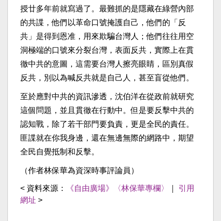
授廿多年前就寫過了。最難抓的是隱藏在綠營內部
的共諜，他們以革命口號掩護自己，他們的「反
共」是得到恩准，用來欺騙台灣人；他們往往用空
洞極端的口號來分裂台灣，表面反共，實際上在貫
徹中共的意圖，這需要台灣人擦亮眼睛，區別真假
反共，別以為喊反共就是自己人，甚至盲從他們。
至於應對中共的資訊滲透，沈伯洋在從政前就研究
這個問題，並且貫徹在行動中。但是要反擊中共的
認知戰，除了若干部門要負責，更是全民的責任。
匪諜就在你我身邊，還在無邊無際的網路中，期望
全民自覺抵制和反擊。
（作者林保華為資深時事評論員）
< 資料來源：
《自由廣場》〈林保華專欄〉
｜
引用
網址
>