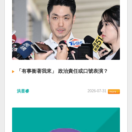
「有事衝著我來」 政治責任或口號表演？
洪昱睿
2026-07-31