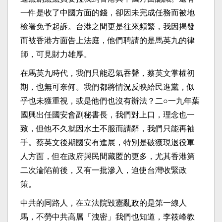
一件是收了中國方面的錢，卻因未完成任務而被地
檢署免予起訴。台港之間更是往來頻繁，我因揭發
而被香港方面告上法庭，他們聘請的是馬英九的律
師，可見財力雄厚。
在馬英九時代，我們只能忍氣吞聲，蔡英文掌權初
期，也無可奈何。我們都將情況反映給民進黨，似
乎也未獲重視，或是他們也沒有辦法？二○一九年葉
國興出任國安會副秘書長，我們對上口，理念也一
致，但他不久就因水土不服而請辭，我們只能再袖
手。蔡英文後期國安有進展，特別是破獲現退役軍
人方面，但在政府與民間藏匿的更多，尤其香港第
二次淪陷前後，又有一批滲入，迫使台灣收緊政
策。
中共的同路人，在立法院毀憲亂政的是第一線人
馬，不勞中共高層「洩密」我們也知道，李筱峰教