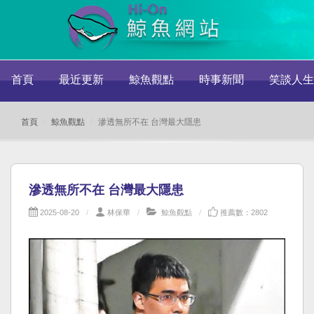
首頁
最近更新
鯨魚觀點
時事新聞
笑談人生
首頁
鯨魚觀點
滲透無所不在 台灣最大隱患
滲透無所不在 台灣最大隱患
2025-08-20
林保華
鯨魚觀點
推薦數：2802