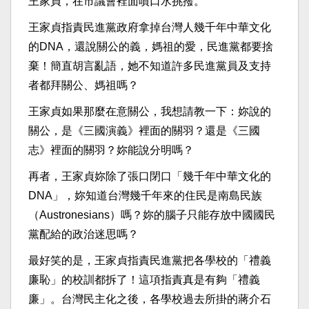
王家貞，在市議會裡面噴口水挑撥。
王家貞指責民進黨政府拿掉台灣人幾千年中華文化
的DNA，還說關公的義，媽祖的愛，民進黨都要捨
棄！簡直胡言亂語，她不知道許多民進黨員及支持
者都拜關公、媽祖嗎？
王家貞如果那麼在意關公，我想請教一下：妳說的
關公，是《三國演義》裡面的關羽？還是《三國
志》裡面的關羽？妳能說分明嗎？
再者，王家貞妳除了張口閉口「幾千年中華文化的
DNA」，妳知道台灣幾千年來的住民是南島民族
（Austronesians）嗎？妳的腦子只能存放中國國民
黨配給的政治迷思嗎？
最好笑的是，王家貞指責民進黨把各學校的「禮義
廉恥」的校訓都拆了！這項指責真是有夠「禮義
廉」。台灣民主化之後，各學校過去所掛的蔣介石