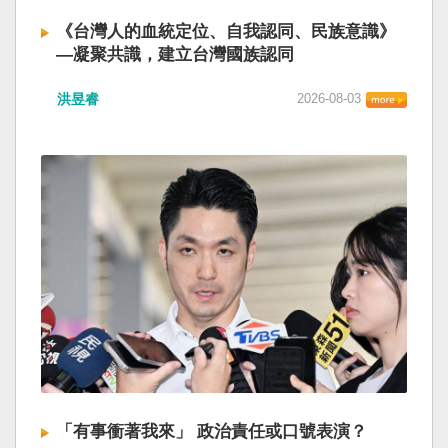
《台灣人的血統定位、自我認同、民族意識》
—凝聚共識，建立台灣國族認同
洪昱睿
2026-08-03
「有事衝著我來」 政治責任或口號表演？