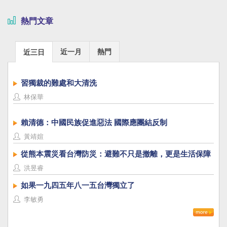
熱門文章
近一月
熱門
近三日
習獨裁的難處和大清洗
林保華
賴清德：中國民族促進惡法 國際應團結反制
黃靖媗
從熊本震災看台灣防災：避難不只是撤離，更是生活保障
洪昱睿
如果一九四五年八一五台灣獨立了
李敏勇