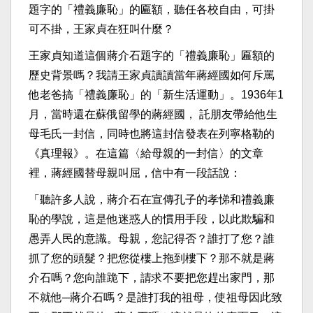
題字的「禮義廉恥」的匾額，聽任各校自由，可掛
可不掛，王家貞在狂叫什麼？
王家貞知道這個蔣介石題字的「禮義廉恥」匾額的
歷史背景嗎？我請王家貞讀讀當年蔣經國如何斥罵
他老爸搞「禮義廉恥」的「新生活運動」。1936年1
月，當時還在蘇俄留學的蔣經國， 託朋友帶給他生
母毛氏一封信，同時也將這封信發表在列寧格勒的
《真理報》。在這篇〈給母親的一封信〉的文章
裡，蔣經國替母親叫屈，信中有一段話說：
「聽許多人說，蔣介石在宣傳孔子的孝悌和禮義廉
恥的學說，這是他迷惑人的慣用手段，以此欺騙和
愚弄人民的意識。母親，您記得否？誰打了您？誰
抓了您的頭髮？把您從樓上拖到樓下？那不就是蔣
介石嗎？您向誰跪下，請求不要把您趕出家門，那
不就他─蔣介石嗎？是誰打我的祖母，使祖母因此致