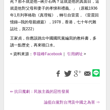
死？那不就是他─蔣介石嗎？這就是他的真面目，這
就是他對父母和妻子的孝悌和禮義。」（原載1936
年1月列寧格勒《真理報》，轉引自雷震，《雷震回
憶錄─我的母親續篇》，1978，香港，七十年代雜
誌社，頁222）
王家貞，你應該跳出中國國民黨編寫的教科書，多
讀一點歷史，再來噴口水。
< 資料來源：
李筱峰Facebook
｜
引用網址
>
⇐ 抗日魔劇：民族主義的惡性發展
論藍白黨對台灣及中國之為害 ⇒