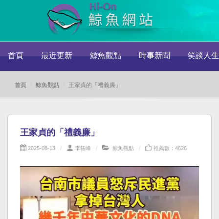
首頁
最近更新
鯨魚觀點
時事新聞
笑談人生
首頁
鯨魚觀點
王家貞的「禮義廉」
王家貞的「禮義廉」
2025-08-13
李筱峰
鯨魚觀點
推薦數：4626