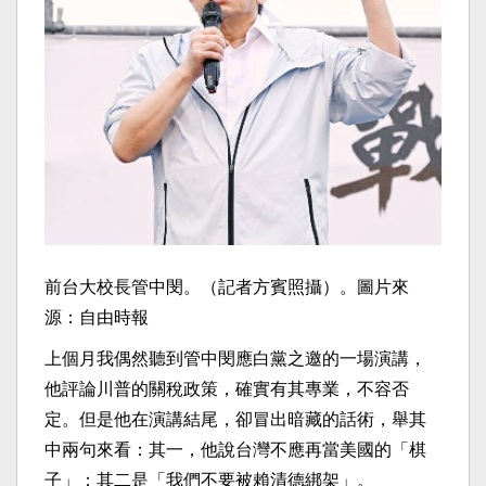
前台大校長管中閔。（記者方賓照攝）。圖片來
源：自由時報
上個月我偶然聽到管中閔應白黨之邀的一場演講，
他評論川普的關稅政策，確實有其專業，不容否
定。但是他在演講結尾，卻冒出暗藏的話術，舉其
中兩句來看：其一，他說台灣不應再當美國的「棋
子」；其二是「我們不要被賴清德綁架」。