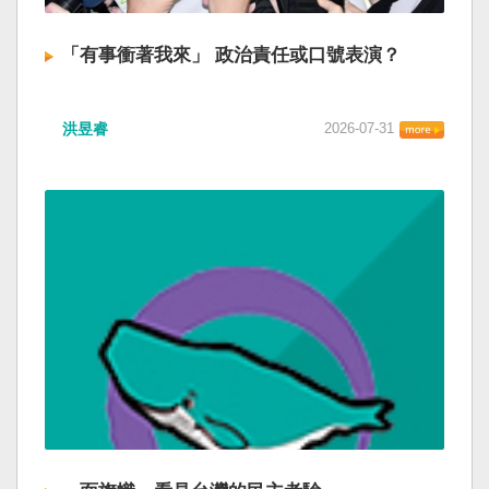
「有事衝著我來」 政治責任或口號表演？
洪昱睿
2026-07-31