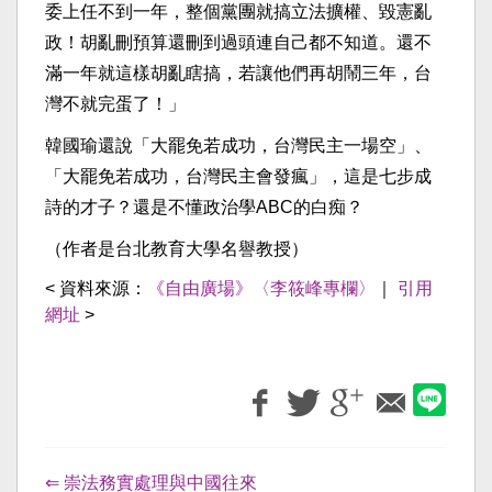
委上任不到一年，整個黨團就搞立法擴權、毀憲亂
政！胡亂刪預算還刪到過頭連自己都不知道。還不
滿一年就這樣胡亂瞎搞，若讓他們再胡鬧三年，台
灣不就完蛋了！」
韓國瑜還說「大罷免若成功，台灣民主一場空」、
「大罷免若成功，台灣民主會發瘋」，這是七步成
詩的才子？還是不懂政治學ABC的白痴？
（作者是台北教育大學名譽教授）
< 資料來源：
《自由廣場》〈李筱峰專欄〉
｜
引用
網址
>
⇐ 崇法務實處理與中國往來