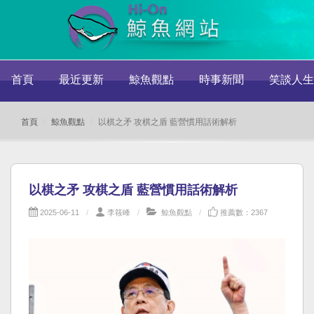
首頁
最近更新
鯨魚觀點
時事新聞
笑談人生
首頁
鯨魚觀點
以棋之矛 攻棋之盾 藍營慣用話術解析
以棋之矛 攻棋之盾 藍營慣用話術解析
2025-06-11
李筱峰
鯨魚觀點
推薦數：2367