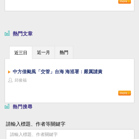
熱門文章
近一月
熱門
近三日
中方借颱風「交管」台海 海巡署：嚴厲譴責
邱俊福
熱門搜尋
請輸入標題、作者等關鍵字