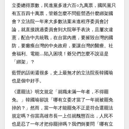
立委總得票數，民進黨多達六百○九萬票，國民黨只
有五百四十萬票，管爺怎麼不問藍營憑什麼綁架國
會？立法院一年來大多數法案未進程序委員會討
論，就直接跳過委員會到大院舉手表決，且屢次違
憲，配合中共統戰，在台當內應，要摧毀台灣的國
防，要癱瘓台灣的中央政府，要讓台灣的醫療、社
會福利、電能…陷入困境！爺兒們怎麼不說這是
「綁架」？
藍營的話術還很多，史上最無才的立法院長韓國瑜
也是個中好手。
《選罷法》明文規定「就職未滿一年者，不得罷
免。」韓國瑜卻說「哪有立委才當了一年就被罷免
掉的？」然而，當一年才能罷免不正是符合選罷法
規定嗎？你當高雄市長一上任就醜態百出，人民不
也是忍了一年才把你罷掉嗎？我們倒要問「哪有立