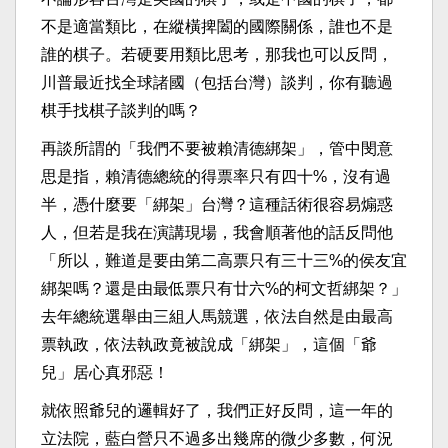
不是適當類比，在縱橫捭闔的國際關係，誰也不是
誰的棋子。若硬要用類比思考，那我也可以反問，
川普最近找全球諸國（包括台灣）談判，你有聽過
棋手找棋子談判的嗎？
再談所謂的「我們不要被賴清德綁架」，管中閔意
思是指，賴清德總統的得票率只有四十%，沒有過
半，憑什麼要「綁架」台灣？這種話術很容易煽惑
人，但若是我在演講現場，我會順著他的話反問他
「所以，難道是要由第二高票只有三十三%的侯友宜
綁架嗎？還是由最低票只有廿六%的柯文哲綁架？」
去年總統選舉由三組人馬競選，依法自然是由最高
票執政，依法執政竟被說成「綁架」，這個「爺
兒」居心真邪惡！
就依照爺兒的邏輯好了，我們正好反問，這一年的
立法院，藍白營只不過多出幾席的微少多數，何況