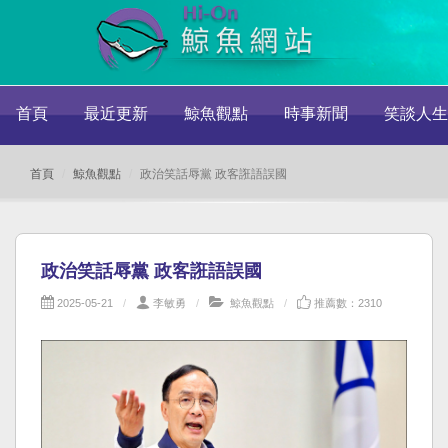
首頁
最近更新
鯨魚觀點
時事新聞
笑談人生
首頁
鯨魚觀點
政治笑話辱黨 政客誑語誤國
政治笑話辱黨 政客誑語誤國
2025-05-21
李敏勇
鯨魚觀點
推薦數：2310