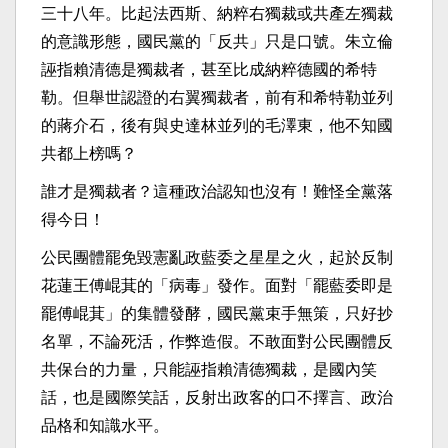
三十八年。比起法西斯、納粹右獨裁或共產左獨裁
的意識形態，國民黨的「反共」只是口號。朱立倫
誣指賴清德是獨裁者，甚至比成納粹德國的希特
勒。但舉世認證的右翼獨裁者，前有和希特勒並列
的蔣介石，後有與史達林並列的毛澤東，他不知國
共都上榜嗎？
誰才是獨裁者？這種政治認知也沒有！難怪全黨落
得今日！
公民團體罷免毀憲亂政藍委之星星之火，起於反制
花蓮王傅崐萁的「病毒」發作。面對「罷藍委即是
罷傅崐萁」的集體發酵，國民黨束手無策，只好抄
名單，不論死活，作弊造假。不敢面對公民團體反
共保台的力量，只能誣指賴清德獨裁，是國內笑
話，也是國際笑話，反射出政客的口不擇言、政治
品格和知識水平。