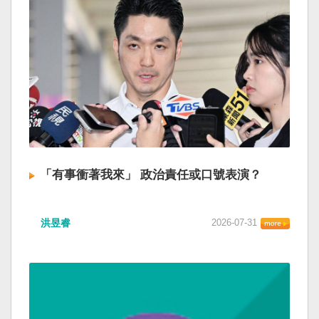
「有事衝著我來」 政治責任或口號表演？
洪昱睿
2026-07-31