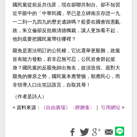
國民黨從前反共仇匪，現在卻聯共制台。卻不知習
近平眼中的「中華民國」早已是立碑南京存證一九
一二到一九四九的歷史遺跡嗎？藍委在國會毀憲亂
政，朱立倫卻反批賴清德獨裁，讓人更加看不起，
他到底要把國民黨帶往哪裡？
罷免是憲法明訂的公民權，它比選舉更艱難，政黨
豈有能力發動，若非忍無可忍，公民豈會群起挺
身？國民黨的反罷免師出無名，故須造假。面對大
罷免的燎原之勢，國民黨本應警惕，順應民心，而
非領導人口出笑話誑言，自取其辱！
（作者是詩人）
< 資料來源：
《自由廣場》〈鏗鏘集〉
｜
引用網址
>