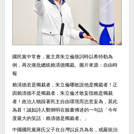
國民黨中常會，黨主席朱立倫致詞時以希特勒為
例，再次痛批總統賴清德獨裁。圖片來源：自由時
報
賴清德若是獨裁者，朱立倫哪敢說他是獨裁者！正
因賴清德不是獨裁者，朱立倫才敢妄指賴是獨裁
者！政治人物踩著民主自由環境而恣意妄為，莫此
為甚！誠如詩人鄭烱明在臉書傳述的一句話「今年
度最大的笑話：賴清德是獨裁者。」
中國國民黨蔣氏父子在台灣以反共為名，戒嚴統治