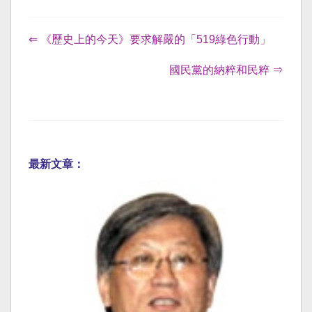
⇐ 《歷史上的今天》要求解嚴的「519綠色行動」
國民黨的納粹和民粹 ⇒
最新文章：