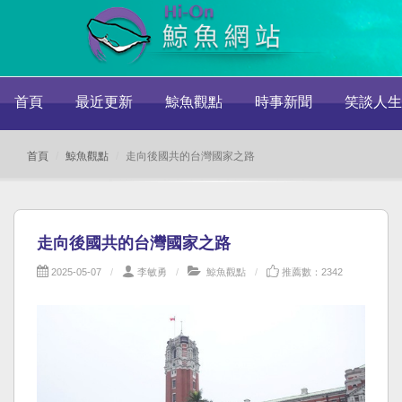
首頁
最近更新
鯨魚觀點
時事新聞
笑談人生
首頁
鯨魚觀點
走向後國共的台灣國家之路
走向後國共的台灣國家之路
2025-05-07
李敏勇
鯨魚觀點
推薦數：2342