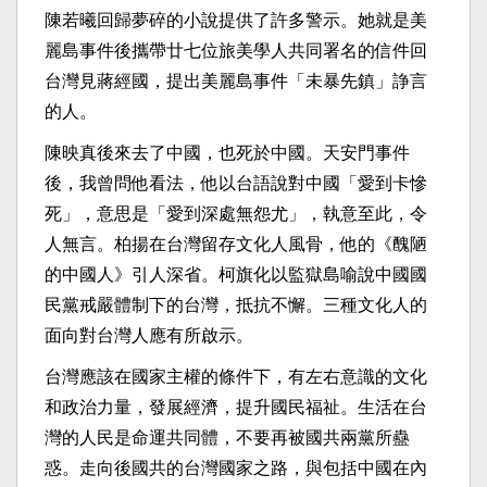
陳若曦回歸夢碎的小說提供了許多警示。她就是美
麗島事件後攜帶廿七位旅美學人共同署名的信件回
台灣見蔣經國，提出美麗島事件「未暴先鎮」諍言
的人。
陳映真後來去了中國，也死於中國。天安門事件
後，我曾問他看法，他以台語說對中國「愛到卡慘
死」，意思是「愛到深處無怨尤」，執意至此，令
人無言。柏揚在台灣留存文化人風骨，他的《醜陋
的中國人》引人深省。柯旗化以監獄島喻說中國國
民黨戒嚴體制下的台灣，抵抗不懈。三種文化人的
面向對台灣人應有所啟示。
台灣應該在國家主權的條件下，有左右意識的文化
和政治力量，發展經濟，提升國民福祉。生活在台
灣的人民是命運共同體，不要再被國共兩黨所蠱
惑。走向後國共的台灣國家之路，與包括中國在內