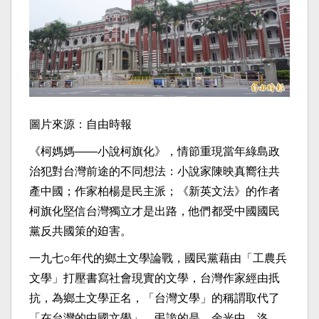
圖片來源：自由時報
《柯媽媽——小說柯旗化》，情節重現當年綠島政
治犯對台灣前途的不同想法：小說家陳映真嚮往共
產中國；作家柏楊是民主派；《新英文法》的作者
柯旗化堅信台灣獨立才是出路，他們都受中國國民
黨反共國策的廹害。
一九七○年代的鄉土文學論戰，國民黨藉由「工農兵
文學」打壓書寫社會現實的文學，台灣作家經由扺
抗，為鄉土文學正名，「台灣文學」的稱謂取代了
「在台灣的中國文學」。弔詭的是，余光中、洛