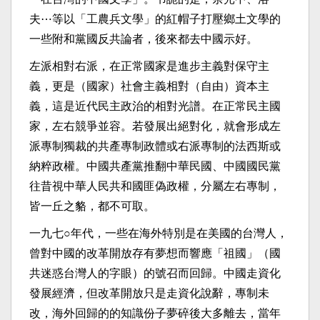
夫⋯等以「工農兵文學」的紅帽子打壓鄉土文學的
一些附和黨國反共論者，後來都去中國示好。
左派相對右派，在正常國家是進步主義對保守主
義，更是（國家）社會主義相對（自由）資本主
義，這是近代民主政治的相對光譜。在正常民主國
家，左右競爭並容。若發展出絕對化，就會形成左
派專制獨裁的共產專制政體或右派專制的法西斯或
納粹政權。中國共產黨推翻中華民國、中國國民黨
往昔視中華人民共和國匪偽政權，分屬左右專制，
皆一丘之貉，都不可取。
一九七○年代，一些在海外特別是在美國的台灣人，
曾對中國的改革開放存有夢想而響應「祖國」（國
共迷惑台灣人的字眼）的號召而回歸。中國走資化
發展經濟，但改革開放只是走資化說辭，專制未
改，海外回歸的的知識份子夢碎後大多離去，當年