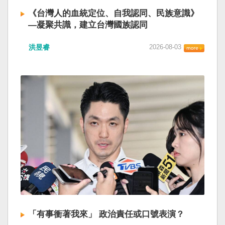
《台灣人的血統定位、自我認同、民族意識》
—凝聚共識，建立台灣國族認同
洪昱睿
2026-08-03
「有事衝著我來」 政治責任或口號表演？