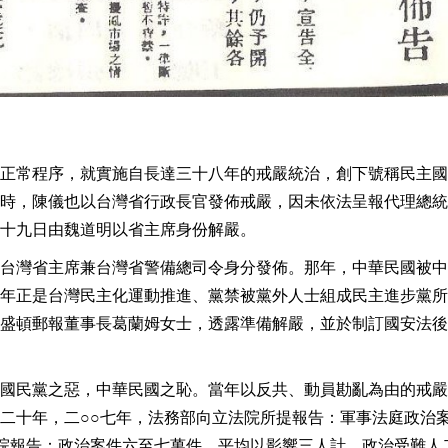
正常程序，就實施自長達三十八年的戒嚴統治，創下號稱民主國
時，陳儀也以台灣省行政長官發佈戒嚴，因未依法呈報代理總統
十九日由魏道明以省主席身份解嚴。
台灣省主席兼台灣省警備總司令身分發佈。那年，中華民國被中
年正是台灣民主化運動推進、黨禁被黨外人士組成民主進步黨所
盛頓郵報董事長葛蘭姆女士，透露準備解嚴，並於制訂國安法後
國民黨之惡，中華民國之恥。當年以反共、動員勘亂為由的戒嚴
二十年，二○○七年，法務部向立法院所提報告：軍事法庭政治
院報告：政治案件六至七萬件，平均以影響三人計，政治受難人