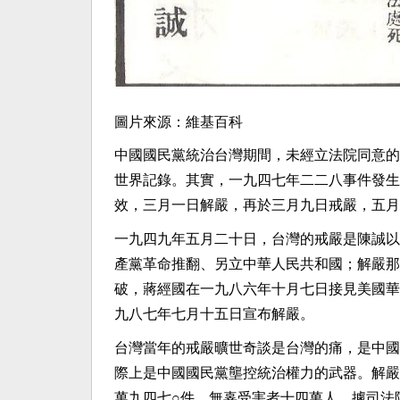
圖片來源：維基百科
中國國民黨統治台灣期間，未經立法院同意的
世界記錄。其實，一九四七年二二八事件發生
效，三月一日解嚴，再於三月九日戒嚴，五月
一九四九年五月二十日，台灣的戒嚴是陳誠以
產黨革命推翻、另立中華人民共和國；解嚴那
破，蔣經國在一九八六年十月七日接見美國華
九八七年七月十五日宣布解嚴。
台灣當年的戒嚴曠世奇談是台灣的痛，是中國
際上是中國國民黨壟控統治權力的武器。解嚴
萬九四七○件，無辜受害者十四萬人。據司法