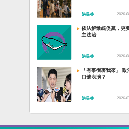
洪昱睿
2026-0
依法解散統促黨，更
主法治
洪昱睿
2026-0
「有事衝著我來」 政
口號表演？
洪昱睿
2026-0