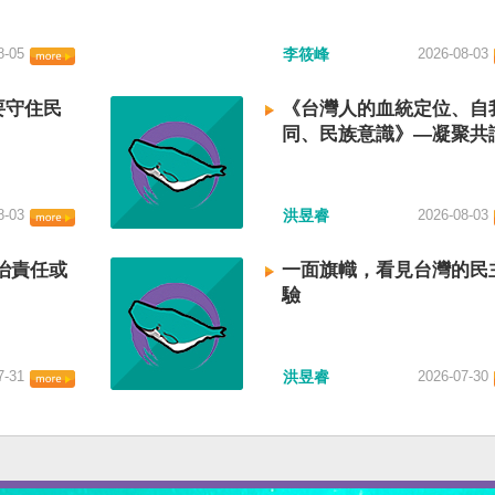
8-05
李筱峰
2026-08-03
要守住民
《台灣人的血統定位、自
同、民族意識》—凝聚共
建立台灣國族認同
8-03
洪昱睿
2026-08-03
治責任或
一面旗幟，看見台灣的民
驗
7-31
洪昱睿
2026-07-30