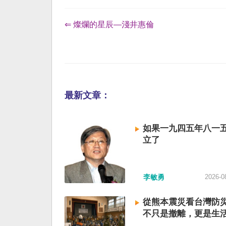
⇐ 燦爛的星辰—淺井惠倫
最新文章：
如果一九四五年八一
立了
李敏勇
2026-0
從熊本震災看台灣防
不只是撤離，更是生