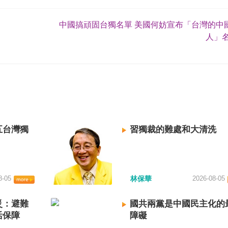
中國搞頑固台獨名單 美國何妨宣布「台灣的中
人」名
五台灣獨
習獨裁的難處和大清洗
8-05
林保華
2026-08-05
災：避難
國共兩黨是中國民主化的
活保障
障礙