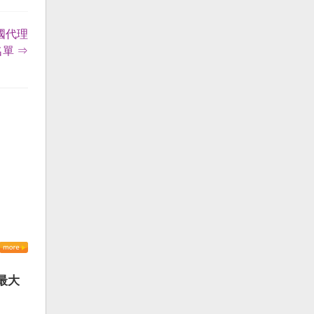
國代理
單 ⇒
最大