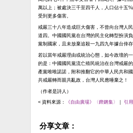
萬以上；被處決三千至四千人，人口佔十五%
受到更多傷害。
戒嚴三十八年造成巨大傷害，不曾向台灣人民
道四。中國國民黨在台灣的民主化轉型扮演負
黨制國家，且未放棄追殺一九四九年據台倖存
若以當年戒嚴理由或統治心態，如今政壇的一
的是：中國國民黨流亡殖民統治在台灣戒嚴的
產黨唯唯諾諾，附和推翻它的中華人民共和國
共戒嚴轉而親共亂政，台灣人民應唾棄之！
（作者是詩人）
< 資料來源：
《自由廣場》〈鏗鏘集〉
｜
引
分享文章：