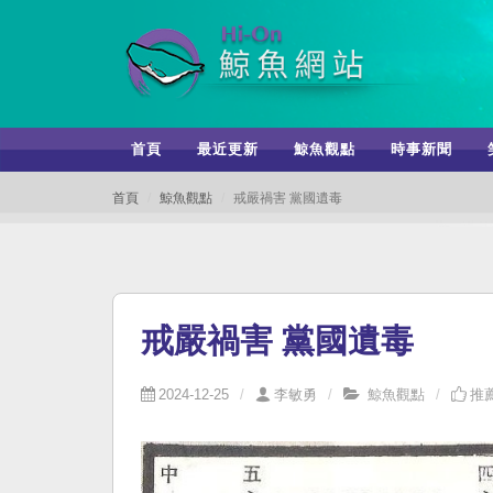
首頁
最近更新
鯨魚觀點
時事新聞
首頁
鯨魚觀點
戒嚴禍害 黨國遺毒
戒嚴禍害 黨國遺毒
2024-12-25
李敏勇
鯨魚觀點
推薦