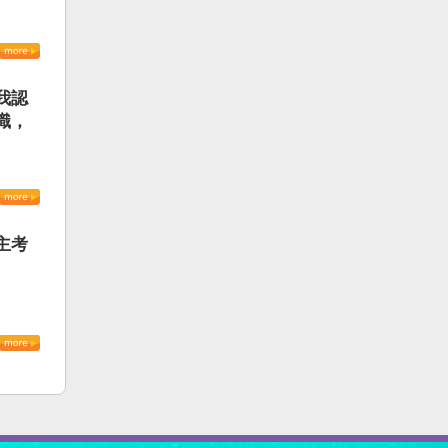
我認
識，
主考