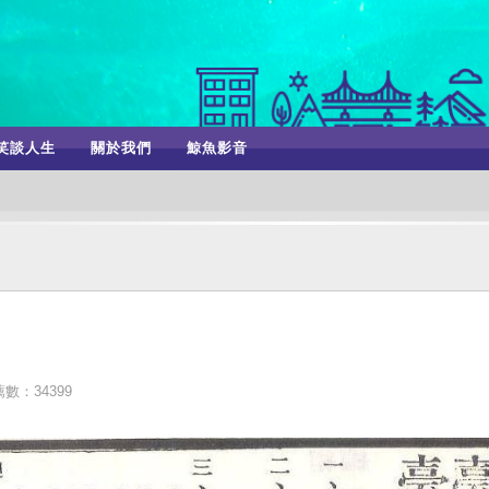
笑談人生
關於我們
鯨魚影音
數：34399