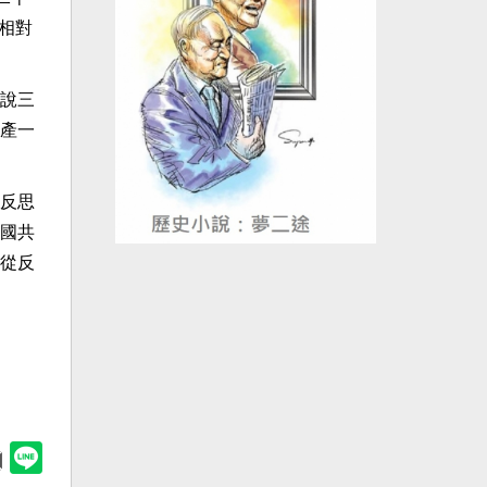
相對
說三
產一
反思
國共
從反