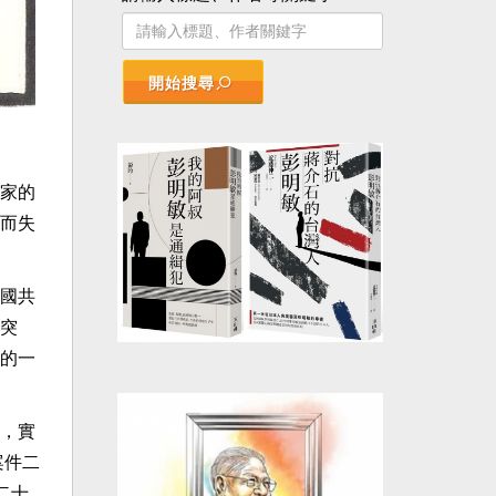
開始搜尋
家的
而失
國共
突
的一
，實
案件二
二十