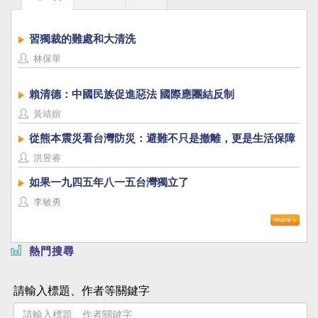
習獨裁的難處和大清洗
林保華
賴清德：中國民族促進惡法 國際應團結反制
黃靖媗
從熊本震災看台灣防災：避難不只是撤離，更是生活保障
洪昱睿
如果一九四五年八一五台灣獨立了
李敏勇
熱門搜尋
請輸入標題、作者等關鍵字