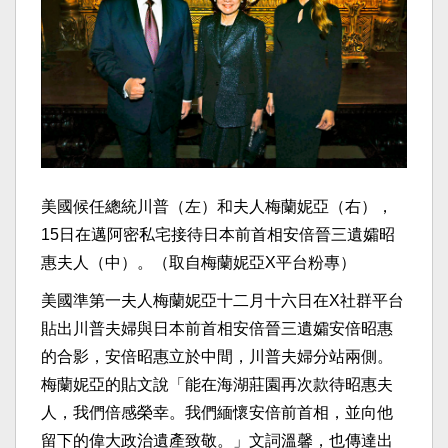
美國候任總統川普（左）和夫人梅蘭妮亞（右），
15日在邁阿密私宅接待日本前首相安倍晉三遺孀昭
惠夫人（中）。（取自梅蘭妮亞X平台粉專）
美國準第一夫人梅蘭妮亞十二月十六日在X社群平台
貼出川普夫婦與日本前首相安倍晉三遺孀安倍昭惠
的合影，安倍昭惠立於中間，川普夫婦分站兩側。
梅蘭妮亞的貼文說「能在海湖莊園再次款待昭惠夫
人，我們倍感榮幸。我們緬懷安倍前首相，並向他
留下的偉大政治遺產致敬。」文詞溫馨，也傳達出