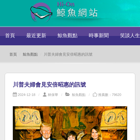
首頁
最近更新
鯨魚觀點
時事新聞
笑談人生
首頁
鯨魚觀點
川普夫婦會見安倍昭惠的訊號
川普夫婦會見安倍昭惠的訊號
2024-12-18
林保華
鯨魚觀點
推薦數：79620