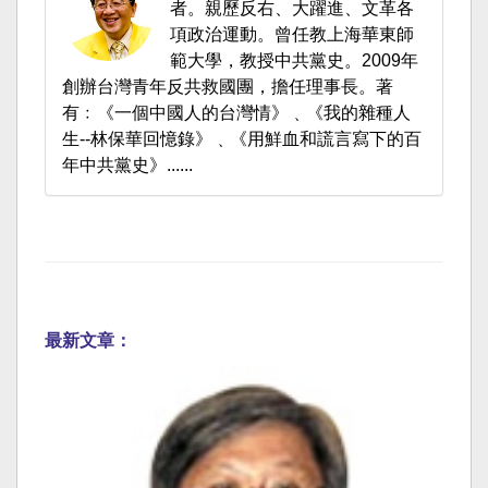
者。親歷反右、大躍進、文革各
項政治運動。曾任教上海華東師
範大學，教授中共黨史。2009年
創辦台灣青年反共救國團，擔任理事長。著
有﹕《一個中國人的台灣情》﹑《我的雜種人
生--林保華回憶錄》﹑《用鮮血和謊言寫下的百
年中共黨史》......
最新文章：