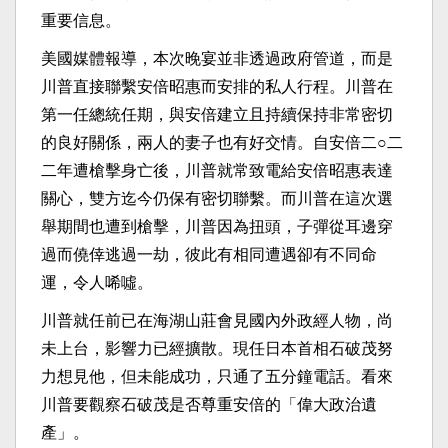
重要信息。
美國媒體報導，本次晚宴並非透過政府管道，而是
川普直接聯繫安倍昭惠而安排的私人行程。川普在
第一任總統任期，與安倍建立且持續保持非常密切
的良好關係，兩人的妻子也有好交情。自安倍二○二
二年遭槍擊身亡後，川普就常致電給安倍昭惠表達
關心，雙方迄今仍保有密切聯繫。而川普在這次選
舉期間也遭到槍擊，川普因為扭頭，子彈從耳邊穿
過而僥倖逃過一劫，彼此有相同遭遇卻有不同命
運，令人唏噓。
川普就任前已在海湖山莊會見國內外政經人物，尚
未上台，影響力已經擴散。現任日本首相石破茂努
力想見他，但未能成功，只通了五分鐘電話。看來
川普要觀察石破茂是否尊重安倍的「偉大政治遺
產」。