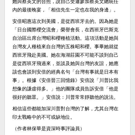
她與蔡英文的合照，說自己受邀參加蔡英文總統任
內的最後晚宴，「相信先生一定也在我的身邊」。
安倍昭惠這次到美國，是從西班牙去的。因為她是
「日台國際櫻交流會」榮譽會長，在西班牙巴斯克
自治區出席台灣昭和櫻種植活動。這項活動是她與
台灣友人種植來自台灣的五株昭和櫻。事畢她就從
西班牙飛赴美國。她在海湖莊園不可能不談到自己
是從西班牙飛過來，並談及她與台灣的友誼，她應
該也會談到安倍的經典名句「台灣有事就是日本有
事」。根據《安倍晉三回憶錄》安倍說「川普比我
想像的謙虛得多。」他的團隊成員告訴安倍「他是
很好的聽眾。」安倍說：川普常常靜聽他的說法。
相信這些都能加深川普對台灣的了解，尤其台灣在
印太戰略中的不可或缺地位。
（作者林保華是資深時事評論員）