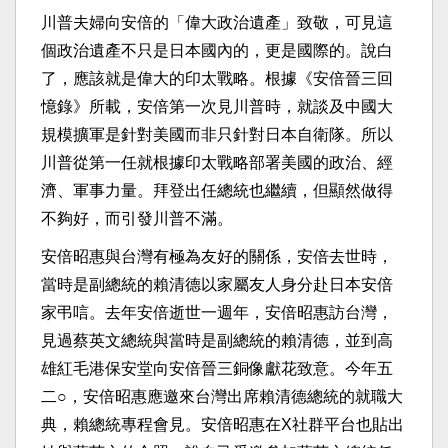
川普夫婦向安倍的「偉大政治遺產」致敬，可見這
個政治遺產不只是日本國內的，更是國際的。說白
了，應該就是偉大的印太戰略。根據《安倍晉三回
憶錄》所載，安倍第一次見川普時，就談及中國大
規模擴軍是針對美國而非只針對日本自衛隊。所以
川普從第一任就根據印太戰略部署美國的政治、經
濟、軍事力量。拜登出任總統也繼續，但顯然做得
不夠好，而引發川普不滿。
安倍昭惠與台灣有極為友好的關係，安倍去世時，
當時是副總統的賴清德以家屬友人身分赴日本安倍
家弔唁。去年安倍逝世一週年，安倍昭惠訪台灣，
見過蔡英文總統與當時是副總統的賴清德，並到高
雄紅毛港保安堂向安倍晉三銅像獻花致意。今年五
二○，安倍昭惠應邀來台灣出席賴清德總統的就職大
典，賴總統專程會見。安倍昭惠在X社群平台也貼出