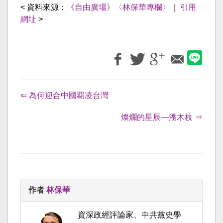
< 資料來源：
《自由廣場》〈林保華專欄〉
｜
引用
網址
>
⇐ 為何迎合中國覇凌台灣
燦爛的星辰—潘木枝 ⇒
作者
林保華
資深政經評論家、中共黨史學