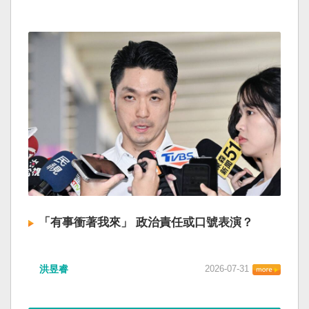
「有事衝著我來」 政治責任或口號表演？
洪昱睿
2026-07-31