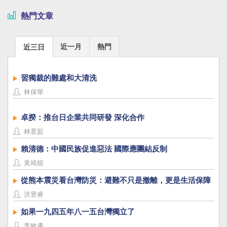
熱門文章
近一月
熱門
近三日
習獨裁的難處和大清洗
林保華
卓揆：推台日企業共同研發 深化合作
林薏茹
賴清德：中國民族促進惡法 國際應團結反制
黃靖媗
從熊本震災看台灣防災：避難不只是撤離，更是生活保障
洪昱睿
如果一九四五年八一五台灣獨立了
李敏勇