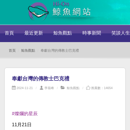
首頁
最近更新
鯨魚觀點
時事新聞
笑談人生
首頁
鯨魚觀點
奉獻台灣的傳教士巴克禮
奉獻台灣的傳教士巴克禮
2024-11-21
李筱峰
鯨魚觀點
推薦數：14654
#燦爛的星辰
11月21日