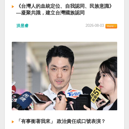
《台灣人的血統定位、自我認同、民族意識》
—凝聚共識，建立台灣國族認同
洪昱睿
2026-08-03
「有事衝著我來」 政治責任或口號表演？