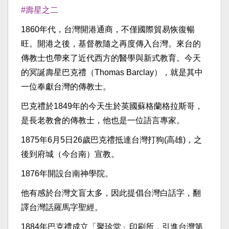
#壽星之二
1860年代，台灣開港通商，不僅國際貿易恢復暢
旺。開港之後，基督教隨之再度傳入台灣。來台的
傳教士也帶來了近代西方的醫學與新式教育。今天
的冥誕壽星巴克禮（Thomas Barclay），就是其中
一位奉獻台灣的傳教士。
巴克禮於1849年的今天生於英國蘇格蘭格拉斯哥，
是長老教會的傳教士，他也是一位語言專家。
1875年6月5日26歲巴克禮抵達台灣打狗(高雄)，之
後到府城（今台南）宣教。
1876年開設台南神學院。
他有感於台灣文盲太多，因此提倡台灣白話字，翻
譯台灣話羅馬字聖經。
1884年巴克禮成立「聚珍堂」印刷所，引進台灣第