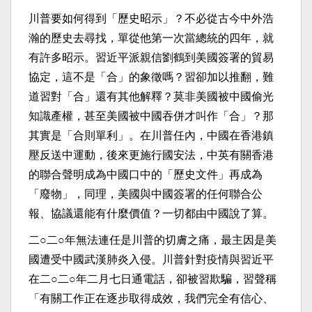
川普要如何得到「歷史昭示」？不必從古今中外浩
瀚的歷史去尋找，單從他第一次當總統的四年，就
有許多昭示。習近平派親信劉鶴到美國簽署的貿易
協定，這不是「合」的象徵嗎？習卻加以推翻，難
道習對「合」還有其他解釋？莫非美國被中國偷光
知識產權，甚至美國被中國吞併才叫作「合」？那
其實是「合則單利」。在川普任內，中國在香港鎮
壓反送中運動，後來更施行國安法，中英有關香港
的聯合聲明成為中國口中的「歷史文件」再成為
「廢物」，同理，美國與中國簽署的任何聯合公
報、協議還能有什麼價值？一切都由中國說了算。
二○二○年無法連任是川普的切膚之痛，最主因是美
國遭受中國武漢肺炎入侵。川普針對疫情與習近平
在二○二○年二月七日通電話，卻被習欺騙，習聲稱
「有關工作正在逐步取得成效，我們完全有信心、