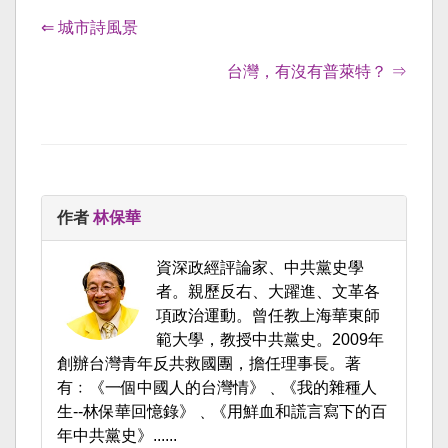
⇐ 城市詩風景
台灣，有沒有普萊特？ ⇒
作者
林保華
資深政經評論家、中共黨史學
者。親歷反右、大躍進、文革各
項政治運動。曾任教上海華東師
範大學，教授中共黨史。2009年
創辦台灣青年反共救國團，擔任理事長。著
有﹕《一個中國人的台灣情》﹑《我的雜種人
生--林保華回憶錄》﹑《用鮮血和謊言寫下的百
年中共黨史》......