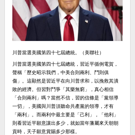
川普當選美國第四十七屆總統。（美聯社）
川普當選美國第四十七屆總統，習近平循例電賀，
聲稱「歷史昭示我們，中美合則兩利、鬥則俱
傷」。這顯然是習近平在向川普求和，以挽救其潰
敗的經濟。但習對鬥爭「其樂無窮」，真心相信
「合則兩利」嗎？當然不信，習的信條是「黨領導
一切」，美國與川普須聽命共產黨的領導，才有
「兩利」。而兩利中最主要是「己利」，「他利」
則看習近平願意讓出多少，就如當年藩屬來天朝朝
貢時，天子願意賞賜多少那樣。