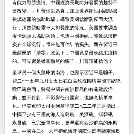
有能力戰勝疫情。中國經濟長期向好發展的趨勢不
會改變。」川普信以為真，加上世界衛生組織秘書
長譚德塞的協助欺騙，導致美國鬆懈防疫而大流
行，川普親睹靈車大排長龍的慘況。美國要求調查
疫情源頭以協助防治，也遭中國拒絕，導致武漢肺
炎在全球流行，帶來無可估計的損失。而在習近平
最嚴厲的「清零」政策下，中國竟是最晚結束疫情
的。可見習是徹頭徹尾的騙子，川普還能信他？
全球另一個火藥庫的南海，也顯示習近平是騙子。
習二○一五年九月廿五日在白宮玫瑰園與美國前總統
歐巴馬會面，聲稱中國在南沙群島的有關建設活
動，並不針對、不影響任何國家，也無意搞軍事
化。但美軍印太司令阿基里諾二○二二年三月指出，
中國至少有三座南海人造島礁：美濟礁、渚碧礁、
永暑礁，已完全軍事化，更早還有西沙群島的永興
島。中國在二○一六年拒絕海牙國際法庭有關南海島