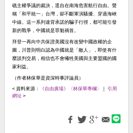
礁主權爭議的裁決，逕自在南海危害航行自由。聲
稱「和平統一」台灣，卻不斷軍演騷擾、穿過海峽
中線。這一系列違背承諾的騙子行徑，都可能引發
新的戰爭，中國就是罪魁禍首。
拜登一再向中共保證美國沒有改變中國政權的企
圖，川普則明白認為中國就是「敵人」，即使有什
麼談判交易，相信也不會犧牲美國與主要盟國的國
家利益。
（作者林保華是資深時事評論員）
< 資料來源：
《自由廣場》〈林保華專欄〉
｜
引用
網址
>