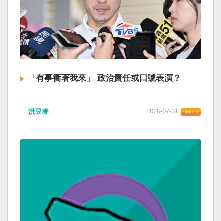
「有事衝著我來」 政治責任或口號表演？
洪昱睿
2026-07-31