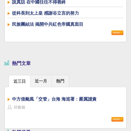
說真話 在中國往往不得善終
從科長到太上皇 感謝谷立言的努力
民族團結法 揭開中共紅色帝國真面目
熱門文章
近一月
熱門
近三日
中方借颱風「交管」台海 海巡署：嚴厲譴責
邱俊福