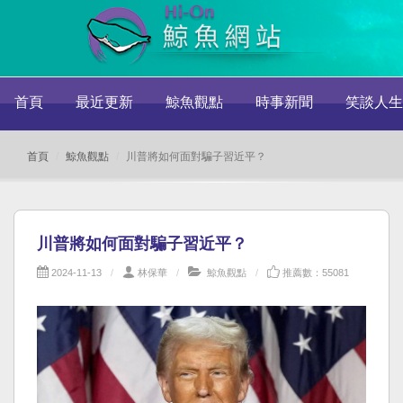
首頁
最近更新
鯨魚觀點
時事新聞
笑談人生
首頁
鯨魚觀點
川普將如何面對騙子習近平？
川普將如何面對騙子習近平？
2024-11-13
林保華
鯨魚觀點
推薦數：55081