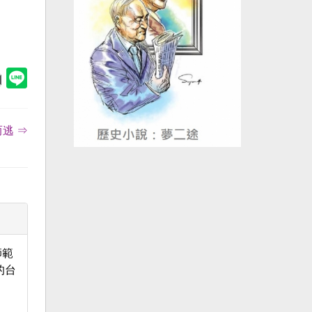
逃 ⇒
師範
的台