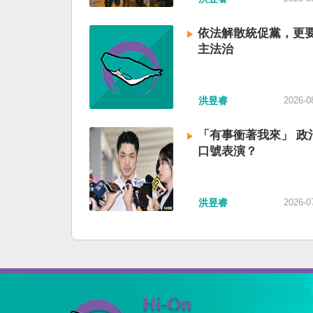
依法解散統促黨，更
主法治
洪昱睿
2026-0
「有事衝著我來」 政
口號表演？
洪昱睿
2026-0