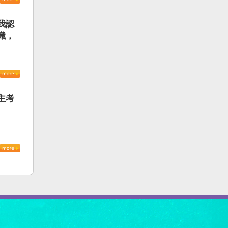
我認
識，
主考