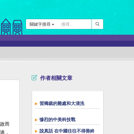
關鍵字搜尋
作者相關文章
習獨裁的難處和大清洗
慘烈的中美科技戰
故而
說真話 在中國往往不得善終
港，