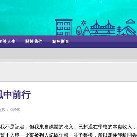
笑談人生
關於我們
鯨魚影音
風中前行
數：36840
我不是記者，但我來自媒體的收入，已超過在學校的本職收入，
禁止入境，此事被列入記協年報，並予聲援，所以即使我離開香