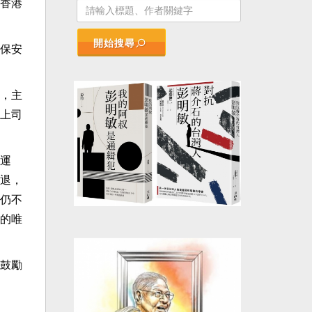
香港
開始搜尋
保安
，主
上司
運
退，
仍不
的唯
鼓勵