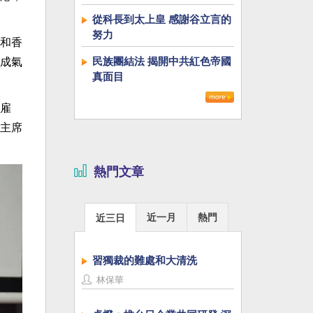
從科長到太上皇 感謝谷立言的
努力
和香
民族團結法 揭開中共紅色帝國
成氣
真面目
雇
主席
熱門文章
近一月
熱門
近三日
習獨裁的難處和大清洗
林保華