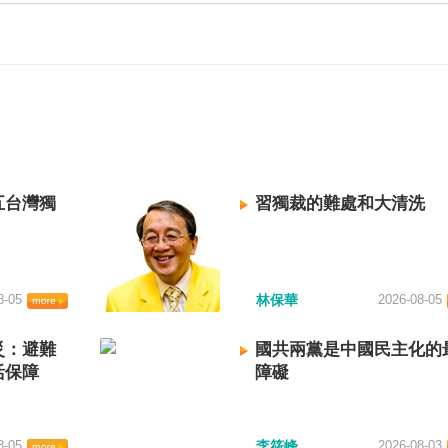
五台灣獨
習獨裁的難處和大清洗
8-05
林保華
2026-08-05
災：避難
國共兩黨是中國民主化的
活保障
障礙
8-05
李筱峰
2026-08-03