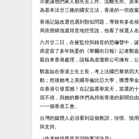
示要讓他們家人都失去工作、流離失所。原來
為基本法廿三條的國安立法，香港的一些政黨
香港記協改選也遇到類似問題，導致有多名候
局長鄧炳強還得意地挖苦說，他看了候選人名
六月廿二日，在被監控與錄音的恐嚇聲中，誕
席是當了多年執委的《華爾街日報》記者鄭嘉
親自來香港處理，該報為道瓊斯公司擁有，公
鄭嘉如在香港土生土長，考上法國巴黎第四大
動；然後她考上美國哥倫比亞大學，獲獎學金
在香港引發震撼！在記協選舉當天，當選的十
屈不撓，與她的夥伴們為捍衛香港的新聞自由
一一個香港工會。
台灣的媒體人必須看到這個教訓，珍惜、慎用
與支持。
（作者林保華是資深時事評論員）