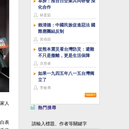
卓揆：推台日企業共同研發 深
化合作
林薏茹
賴清德：中國民族促進惡法 國
際應團結反制
黃靖媗
從熊本震災看台灣防災：避難
不只是撤離，更是生活保障
洪昱睿
如果一九四五年八一五台灣獨
立了
李敏勇
家人
熱門搜尋
白表
請輸入標題、作者等關鍵字