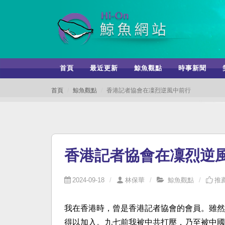
首頁
最近更新
鯨魚觀點
時事新聞
首頁
鯨魚觀點
香港記者協會在凜烈逆風中前行
香港記者協會在凜烈逆
2024-09-18
林保華
鯨魚觀點
推薦
我在香港時，曾是香港記者協會的會員。雖然
得以加入。九七前我被中共打壓，乃至被中國