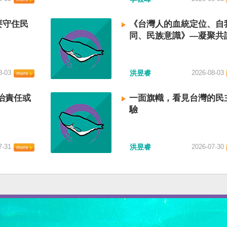
要守住民
《台灣人的血統定位、自
同、民族意識》—凝聚共
建立台灣國族認同
8-03
洪昱睿
2026-08-03
治責任或
一面旗幟，看見台灣的民
驗
7-31
洪昱睿
2026-07-30