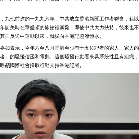
，九七前夕的一九九六年，中共成立香港新聞工作者聯會，藉以
年訪美時在華盛頓的旅館裡暴斃，即使中共大力扶持，後來也不
其自反送中運動以來，就猛向香港記協潑髒水。
嘉如表示，今年六至八月香港至少有十五位記者的家人、家人的
者」的騷擾信函和電郵。這個騷擾行動看來具系統性且有組織，
呼籲國際社會採取行動支持香港記者。