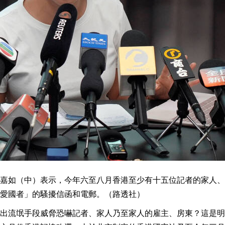
嘉如（中）表示，今年六至八月香港至少有十五位記者的家人、
愛國者」的騷擾信函和電郵。（路透社）
出流氓手段威脅恐嚇記者、家人乃至家人的雇主、房東？這是明