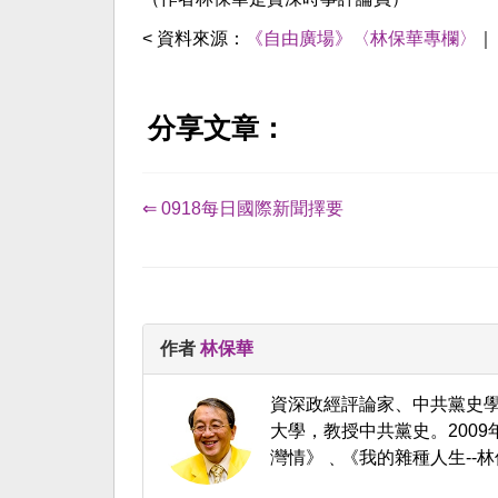
< 資料來源：
《自由廣場》〈林保華專欄〉
分享文章：
⇐ 0918每日國際新聞擇要
作者
林保華
資深政經評論家、中共黨史
大學，教授中共黨史。200
灣情》﹑《我的雜種人生--林