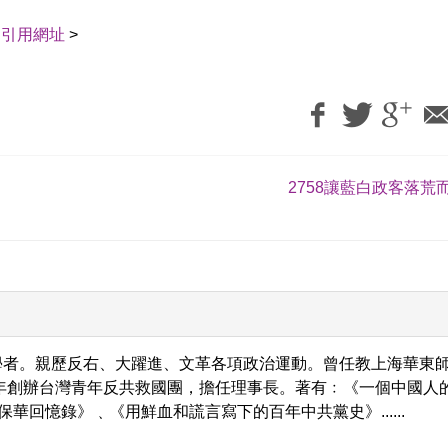
｜
引用網址
>
2758讓藍白政客落荒而
學者。親歷反右、大躍進、文革各項政治運動。曾任教上海華東
9年創辦台灣青年反共救國團，擔任理事長。著有﹕《一個中國人
保華回憶錄》﹑《用鮮血和謊言寫下的百年中共黨史》......