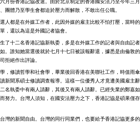
六月份香港記協改選。由於北京制定的香港國安法乃至今年三月
、團體乃至學生會都迫於壓力而解散，不敢出任公職。
選人都是在外媒工作者，此因外媒的雇主比較不怕打壓，當時的
單，還以為這是外國記者協會。
生了十二名香港記協新執委，多是在外媒工作的記者與自由記者
如。誰知她當選後就於七月十七日被該報辭退，據悉是由倫敦的
司拒絕作出評論。
學，修讀哲學和社會學，畢業後回香港在美聯社工作，時值雨傘
讀新聞系碩士修讀調查報導。這樣一位優秀人才竟遭美國雇主辭
二名執委中有兩人請辭，其後又有兩人請辭。已經失業的鄭嘉如
而努力。台灣人須知，在國安法壓力之下，香港記協是碩果僅存
台灣的新聞自由。台灣的同行同業們，也要給予香港記協更多的