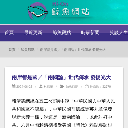
首頁
最近更新
鯨魚觀點
時事新聞
笑談人生
首頁
鯨魚觀點
兩岸都是國／「兩國論」世代傳承 發揚光大
兩岸都是國／「兩國論」世代傳承 發揚光大
2024-06-26
林保華
鯨魚觀點
推薦數：32779
賴清德總統在五二○演講中說「中華民國與中華人民
共和國互不隸屬」，中華民國前總統馬英九竟像發
現新大陸一樣，說這是「新兩國論」，以此討好中
共。六月中旬賴清德接受美國《時代》雜誌專訪也