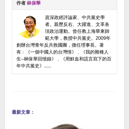
作者
林保華
資深政經評論家、中共黨史學
者。親歷反右、大躍進、文革各
項政治運動。曾任教上海華東師
範大學，教授中共黨史。2009年
創辦台灣青年反共救國團，擔任理事長。著
有﹕《一個中國人的台灣情》﹑《我的雜種人
生--林保華回憶錄》﹑《用鮮血和謊言寫下的百
年中共黨史》......
最新文章：