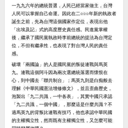
一九九六年的總統普選，人民已經當家做主，台灣
人民可以掌握自己命運。因此在二○○○年新的執政者
誕生之前，先為台灣這個國家作定位，表現出他
「出埃及記」式的高度歷史責任感。民進黨掌權
後，繼承了國民黨執政時李前總統的提法為台灣定
位，不但有繼承性，也表現了對台灣人民的責任
感。
破壞「兩國論」的人是國民黨的叛徒連戰與馬英
九。連戰這個阿斗因為兩次選總統落選而懷恨在
心，到中國去「聯共制台」；馬英九則是白痴般去
理解《中華民國憲法增修條文》，並且歪曲歷史，
泡製出「九二共識，一中各表」，其實中國只承認
「九二共識，一個中國」，那麼這是什麼共識？不
過馬英九的背叛比連戰有技巧，他也承認中華民國
的主權獨立性，然而既有主權獨立性，又怎麼可能