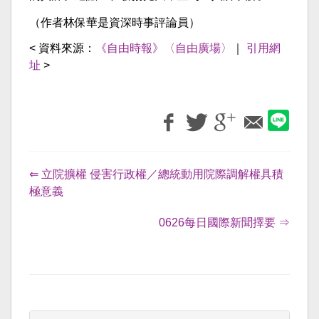
（作者林保華是資深時事評論員）
< 資料來源：
《自由時報》〈自由廣場〉
｜
引用網
址
>
⇐ 立院擴權 侵害行政權／總統動用院際調解權具積
極意義
0626每日國際新聞擇要 ⇒