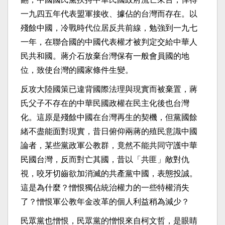
一九四五年代表盟軍接收、據佔的台灣而存在。以
殘餘中國，冷戰時代位居反共前線，勉強到一九七
一年，在聯合國的中國代表權才被判定交給中華人
民共和國。蔣介石放棄台灣保有一般會員國的地
位，致使台灣的國家條件生變。
反攻大陸國策已違背國際法理與現實而被棄置，蔣
氏父子不存在的中華民國政權在民主化後也台灣
化。這原是殘餘中國在台灣再生的契機，但黨國餘
緒不盡能面對現實，昔日俯仰兩蔣的殖民意識中國
論者，某些黨政軍公教群，竟然不能共同守護中華
民國台灣，反而對亡其國，昔以「共匪」敵對仇
視，咬牙切齒欲加消滅的共產黨中國，表態投誠。
這是為什麼？憎恨獨佔統治權力的一些特權消失
了？憎恨軍公教年金改革的個人利益稍為減少？
民眾黨也憎恨，民眾黨的憎恨來自柯文哲，是眼睛