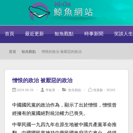
首頁
最近更新
鯨魚觀點
時事新聞
笑談人生
首頁
鯨魚觀點
憎恨的政治 被厭惡的政治
憎恨的政治 被厭惡的政治
2024-06-26
李敏勇
鯨魚觀點
推薦數：35343
中國國民黨的政治作為，顯示了出於憎恨，憎恨曾
經擁有的黨國絕對統治權力已喪失。
中華民國一九四九年在原生地被中國共產黨革命推
翻，中國國民黨挾持中華民國政府流亡來台，倖得