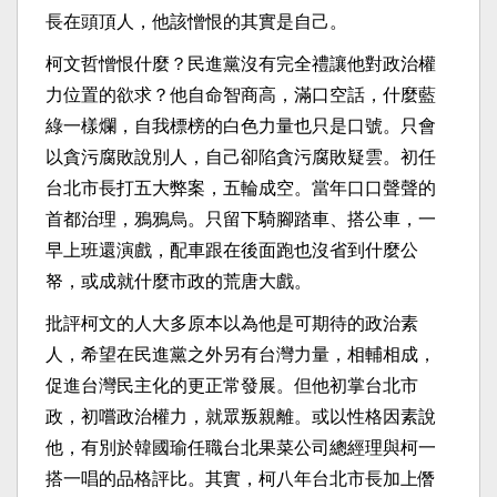
長在頭頂人，他該憎恨的其實是自己。
柯文哲憎恨什麼？民進黨沒有完全禮讓他對政治權
力位置的欲求？他自命智商高，滿口空話，什麼藍
綠一樣爛，自我標榜的白色力量也只是口號。只會
以貪污腐敗說別人，自己卻陷貪污腐敗疑雲。初任
台北市長打五大弊案，五輪成空。當年口口聲聲的
首都治理，鴉鴉烏。只留下騎腳踏車、搭公車，一
早上班還演戲，配車跟在後面跑也沒省到什麼公
帑，或成就什麼市政的荒唐大戲。
批評柯文的人大多原本以為他是可期待的政治素
人，希望在民進黨之外另有台灣力量，相輔相成，
促進台灣民主化的更正常發展。但他初掌台北市
政，初嚐政治權力，就眾叛親離。或以性格因素說
他，有別於韓國瑜任職台北果菜公司總經理與柯一
搭一唱的品格評比。其實，柯八年台北市長加上僭