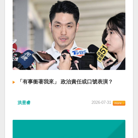
「有事衝著我來」 政治責任或口號表演？
洪昱睿
2026-07-31