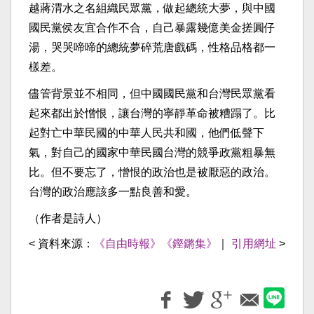
越蔣渭水之名組織民眾黨，做起總統大夢，與中國
國民黨侯友宜合作不合，自己暴露幾億美金搓圓仔
湯，哭哭啼啼的總統夢碎荒唐戲碼，性格品格都一
樣差。
儘管背景並不相同，但中國國民黨和台灣民眾黨看
起來都出於憎恨，讓台灣的寧靜革命被糟蹋了。比
起對亡中華民國的中華人民共和國，他們低聲下
氣，對自己的國家中華民國台灣的競爭政黨粗暴無
比。但不要忘了，憎恨的政治也是被厭惡的政治。
台灣的政治應該多一點良善和愛。
（作者是詩人）
< 資料來源：
《自由時報》《鏗鏘集》
｜
引用網址
>