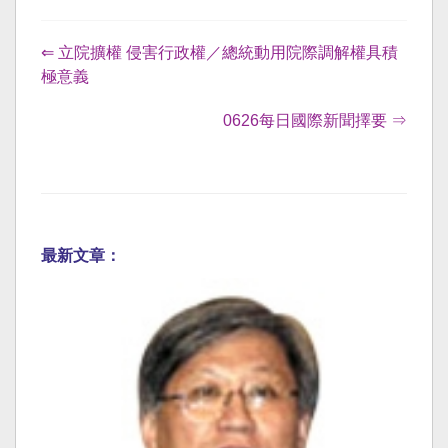
⇐ 立院擴權 侵害行政權／總統動用院際調解權具積
極意義
0626每日國際新聞擇要 ⇒
最新文章：