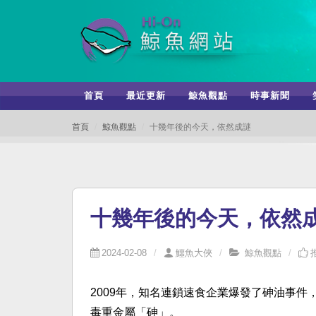
首頁
最近更新
鯨魚觀點
時事新聞
首頁
鯨魚觀點
十幾年後的今天，依然成謎
十幾年後的今天，依然
2024-02-08
鱷魚大俠
鯨魚觀點
2009年，知名連鎖速食企業爆發了砷油事
毒重金屬「砷」。