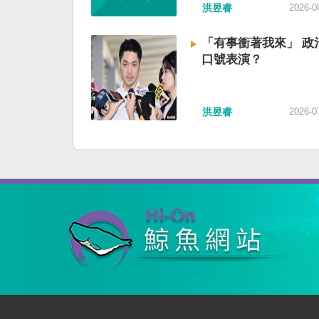
洪昱睿
2026-0
「有事衝著我來」 政
口號表演？
洪昱睿
2026-0