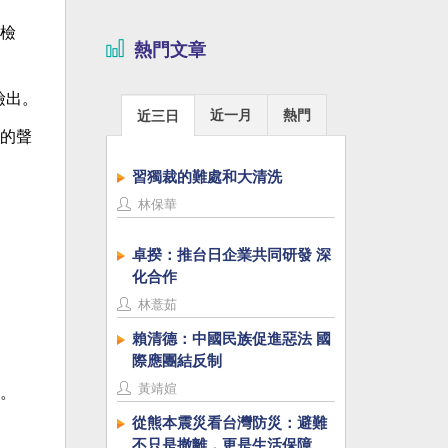
檢
熱門文章
檢出。
近一月
熱門
近三日
的聲
習獨裁的難處和大清洗
林保華
卓揆：推台日企業共同研發 深
化合作
林薏茹
賴清德：中國民族促進惡法 國
際應團結反制
黃靖媗
。
從熊本震災看台灣防災：避難
不只是撤離，更是生活保障