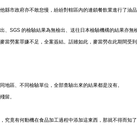
他縣市政府亦不敢怠慢，紛紛對轄區內的連鎖餐飲業進行了油品
出、SGS 的檢驗結果為無檢出、送往日本檢驗機構的結果亦無
麥當勞案罪嫌不足，全案簽結。話雖如此，麥當勞在此期間受到
同地區、不同檢驗單位，全部查驗出來的結果都是沒有。
殘留。
，究竟有何動機在食品加工過程中添加這東西，那就不得而知了