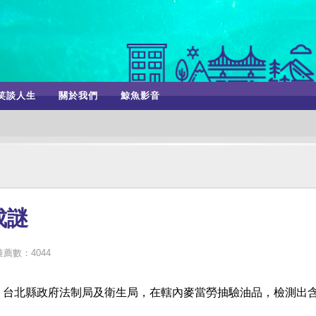
笑談人生
關於我們
鯨魚影音
成謎
推薦數：4044
件，台北縣政府法制局及衛生局，在轄內麥當勞抽驗油品，檢測出