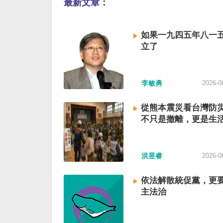
最新文章：
如果一九四五年八一
立了
李敏勇
2026-0
從熊本震災看台灣防
不只是撤離，更是生
洪昱睿
2026-0
依法解散統促黨，更
主法治