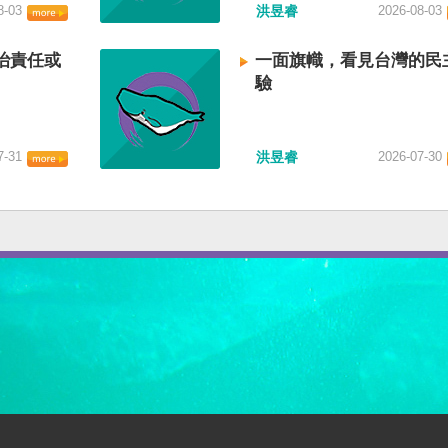
8-03
洪昱睿
2026-08-03
治責任或
一面旗幟，看見台灣的民
驗
7-31
洪昱睿
2026-07-30