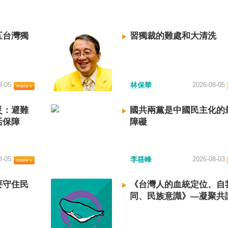
五台灣獨
習獨裁的難處和大清洗
8-05
林保華
2026-08-05
災：避難
國共兩黨是中國民主化的
活保障
障礙
8-05
李筱峰
2026-08-03
要守住民
《台灣人的血統定位、自
同、民族意識》—凝聚共
建立台灣國族認同