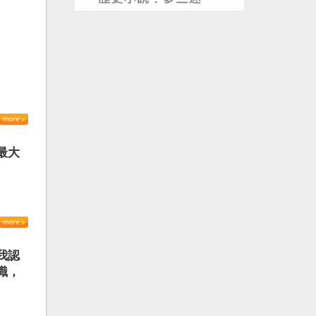
最大
我認
識，