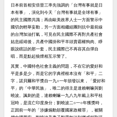
日本前首相安倍晉三率先強調的「台灣有事就是日
本有事」，演化到今天「台灣有事就是全球有事」
的民主國際共識；再由歐美政界人士一方面警示中
國切勿輕舉妄動，另一方面相繼組團到抗中最前線
的台灣加油打氣，可見在民主國際不再對共產社會
姑息綏靖後，共產中國掛和平羊頭賣霸權狗肉、睜
眼說瞎話的那一套，民主國際已不再容其自彈自
唱，而是點起狼煙相互示警了。
其實，中國特色社會主義的問題，不在它的愛好和
平是多是少，而是它的字典裡根本沒有「和平」二
字，諾貝爾和平獎自一九○一年頒發以來，「愛好和
平」的「中華民族」，唯二的得主是達賴喇嘛與劉
曉波。諷刺的是，達賴喇嘛一九八九年戴上和平桂
冠時，是流亡印度身分；劉曉波二○一○年獲獎時，
正因前一年的「涉嫌煽動顛覆國家政權罪」，被關