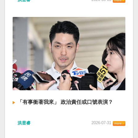
「有事衝著我來」 政治責任或口號表演？
洪昱睿
2026-07-31