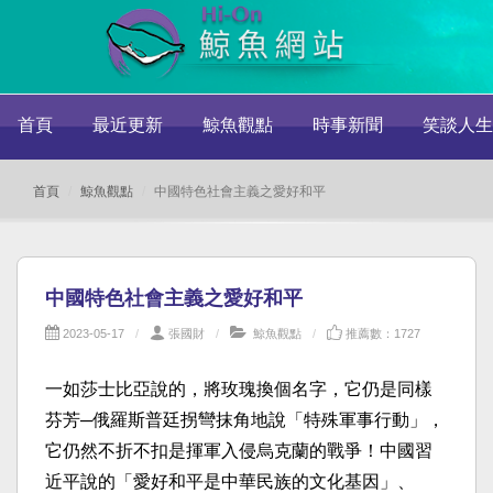
首頁
最近更新
鯨魚觀點
時事新聞
笑談人生
首頁
鯨魚觀點
中國特色社會主義之愛好和平
中國特色社會主義之愛好和平
2023-05-17
張國財
鯨魚觀點
推薦數：1727
一如莎士比亞說的，將玫瑰換個名字，它仍是同樣
芬芳─俄羅斯普廷拐彎抹角地說「特殊軍事行動」，
它仍然不折不扣是揮軍入侵烏克蘭的戰爭！中國習
近平說的「愛好和平是中華民族的文化基因」、