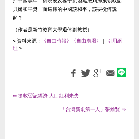
押中國黑牢，劉曉波及妻子劉霞無法到挪威領取諾
貝爾和平獎，而這樣的中國談和平，該要從何說
起？
（作者是新竹教育大學退休副教授）
< 資料來源：
《自由時報》〈自由廣場〉
｜
引用網
址
>
⇐ 搶救習記經濟 人口紅利未失
「台灣新劇第一人」張維賢 ⇒