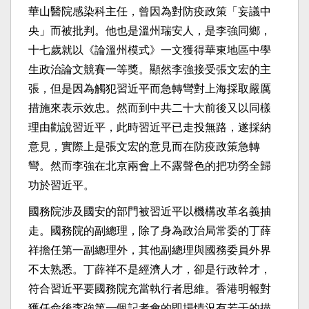
華山醫院感染科主任，曾因為對防疫政策「妄議中
央」而被批判。他也是溫州瑞安人，是李強同鄉，
十七歲就以《論溫州模式》一文獲得華東地區中學
生政治論文競賽一等獎。顯然李強接受張文宏的主
張，但是因為觸犯習近平而急轉彎對上海採取嚴厲
措施來表示效忠。然而到中共二十大前後又以同樣
理由勸說習近平，此時習近平已走投無路，遂採納
意見，實際上是張文宏的意見而在防疫政策急轉
彎。然而李強在北京兩會上不露聲色的把功勞全歸
功於習近平。
國務院涉及國安的部門被習近平以機構改革名義抽
走。國務院的副總理，除了身為政治局常委的丁薛
祥擔任第一副總理外，其他副總理與國務委員外界
不太熟悉。丁薛祥不是經濟人才，卻是行政幹才，
符合習近平要國務院充當執行者思維。香港明報對
獲任命後李強第一個記者會的即場情況有若干的描