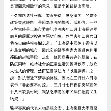
是習願意傾聽李的意見，還是李被習踢出高層。
不久前路透社報導，習近平從「動態清零」的防疫
政策突然轉向，是因為李強的勸說。我相信。一些
人對當時是上海市委書記李強去年四月上海長達兩
個月的嚴厲封控產生惡劣印象。然而去年四月六日
我在自由時報專欄寫道：「上海是中國除了香港以
外最文明的城市，因此它的醫學專家力圖避免利用
殘酷的封城手段，走出一條與病毒共存的新路，在
防疫同時，維持社會的正常生活與經濟秩序，鼓吹
人性式的管理。然而這個做法有『以疫謀獨』之
嫌，對抗習近平清零的路線。因此在三月廿六日剛
表示『非必要不封控』，三月廿七日夜卻突然宣佈
廿八日凌晨封城，讓缺乏準備的市民瘋狂搶購民生
物資。」
醫學專家的代表人物是張文宏，上海復旦大學附屬