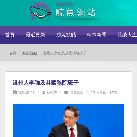
首頁
最近更新
鯨魚觀點
時事新聞
笑談人生
首頁
鯨魚觀點
溫州人李強及其國務院班子
溫州人李強及其國務院班子
2023-03-26
林保華
鯨魚觀點
推薦數：1672