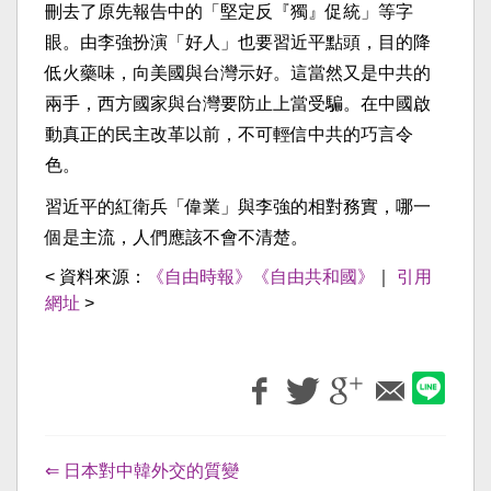
刪去了原先報告中的「堅定反『獨』促統」等字
眼。由李強扮演「好人」也要習近平點頭，目的降
低火藥味，向美國與台灣示好。這當然又是中共的
兩手，西方國家與台灣要防止上當受騙。在中國啟
動真正的民主改革以前，不可輕信中共的巧言令
色。
習近平的紅衛兵「偉業」與李強的相對務實，哪一
個是主流，人們應該不會不清楚。
< 資料來源：
《自由時報》《自由共和國》
｜
引用
網址
>
⇐ 日本對中韓外交的質變