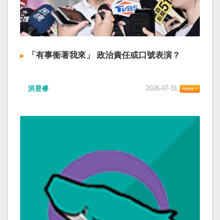
「有事衝著我來」 政治責任或口號表演？
洪昱睿
2026-07-31