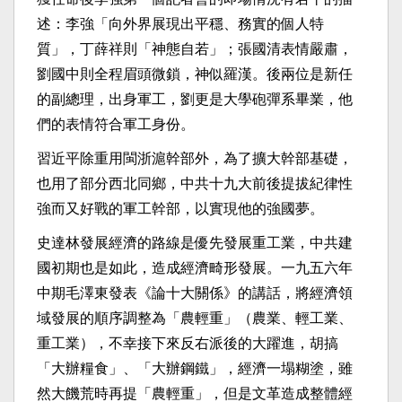
述：李強「向外界展現出平穩、務實的個人特
質」，丁薛祥則「神態自若」；張國清表情嚴肅，
劉國中則全程眉頭微鎖，神似羅漢。後兩位是新任
的副總理，出身軍工，劉更是大學砲彈系畢業，他
們的表情符合軍工身份。
習近平除重用閩浙滬幹部外，為了擴大幹部基礎，
也用了部分西北同鄉，中共十九大前後提拔紀律性
強而又好戰的軍工幹部，以實現他的強國夢。
史達林發展經濟的路線是優先發展重工業，中共建
國初期也是如此，造成經濟畸形發展。一九五六年
中期毛澤東發表《論十大關係》的講話，將經濟領
域發展的順序調整為「農輕重」（農業、輕工業、
重工業），不幸接下來反右派後的大躍進，胡搞
「大辦糧食」、「大辦鋼鐵」，經濟一塌糊塗，雖
然大饑荒時再提「農輕重」，但是文革造成整體經