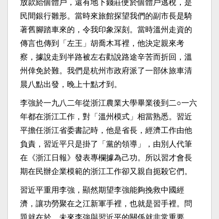
放款給個體戶，還有地下錢莊便於個體戶逃稅，是
民間銀行雛形。當時來旅館探望我們的副市長是騎
著舊腳踏車來的，令我印象深刻。當時溫州走資的
傳言也傳到「左王」胡喬木耳裡，他決定親來考
察，據說走到半路被左右勸說路途辛苦而折回，溫
州倖免於難。我們是杭州市政府派了一部休旅車清
晨八點出發，晚上十點才到。
李強於一九八二年從浙江農業大學畢業後到二○一六
年都在浙江工作，對「溫州模式」相當熟悉。習近
平擔任浙江省委書記時，他是省長，經濟工作由他
負責，習近平只是掛了「黨的領導」，由別人代筆
在《浙江日報》發表專欄據為己功。所以習才會長
期在民辦企業模範的浙江工作卻又親自扼殺它們。
習近平重用李強，顯然期望李強能夠挽救中國經
濟，讓功勞聚在之江新軍手裡，也就是習手裡。問
題就在於，未來李強與習近平的關係就非常重要，