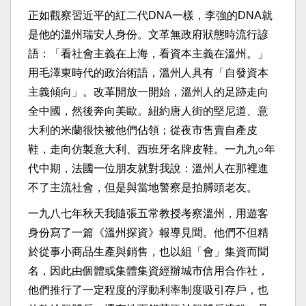
正如觀察習近平的紅二代DNA一樣，李強的DNA就
是他的溫州瑞安人身份。文革無政府狀態時流行諺
語：「看社會主義在上海，看資本主義在溫州。」
用毛澤東時代的政治術語，溫州人具有「自發資本
主義傾向」。改革開放一開始，溫州人的足跡走向
全中國，然後奔向美歐。紐約唐人街的堅尼道、意
大利的米蘭很快被他們佔領；從夜市售賣自產皮
鞋，走向仿製意大利、西班牙名牌皮鞋。一九九○年
代中期，法國一位朋友就對我說：溫州人在那裡進
不了主流社會，但是與當地警察是拍膊頭老友。
一九八七年秋天我隨張五常教授考察溫州，用遊客
身份寫了一篇《溫州探資》報導見聞。他們不但精
於從事小商品生產與銷售，也以組「會」集資而聞
名，因此由個體或集體集資經辦城市信用合作社，
他們推行了一定程度的浮動利率制度吸引存戶，也