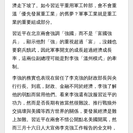
濟走下坡了。如今習近平重用軍工幹部，會不會重
溫「優先發展重工業」的舊夢？軍事工業就是重工
業的重要組成部分。
習近平在北京兩會強調「強國」而不是「富國強
兵」，顯示他對「強」的重視超過「富」，沒錢也
要窮兵黷武，因此軍事開支的成長超過經濟成長
率，這兩位副總理可能是對李強「溫州模式」的牽
制。
李強的務實也表現在留任了李克強的財政部長與央
行行長。到底，財政、金融不同於經濟，李強了解
他的弱點而留用他們。看來李強還有說服習近平的
功力，然而是否長期有效當然很難說。推行戰狼外
交搞壞與美國等西方世界的關係，要發展經濟是難
上加難。習近平在兩會不惜公開點名美國開罵，然
而三月十六日人大宣佈李克強工作報告的全文時，