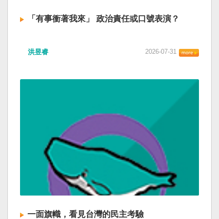
「有事衝著我來」 政治責任或口號表演？
洪昱睿
2026-07-31
一面旗幟，看見台灣的民主考驗