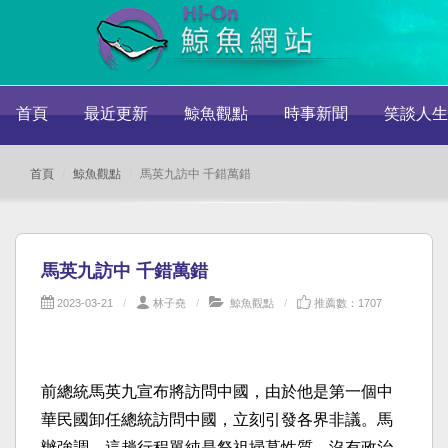
首頁
最近更新
鯨魚觀點
時事新聞
笑談人生
首頁
鯨魚觀點
馬英九訪中 千錯萬錯
馬英九訪中 千錯萬錯
2023-03-21
林子堯
鯨魚觀點
推薦數：1707
前總統馬英九宣布將訪問中國，由於他是第一個中
華民國卸任總統訪問中國，立刻引發各界非議。馬
辦強調，這趟行程單純是祭祖掃墓性質，沒有政治