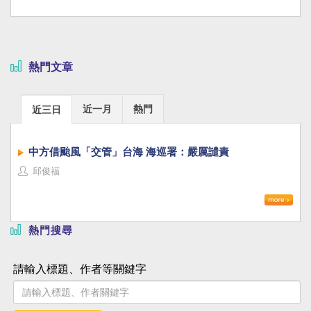
熱門文章
近一月
熱門
近三日
中方借颱風「交管」台海 海巡署：嚴厲譴責
邱俊福
熱門搜尋
請輸入標題、作者等關鍵字