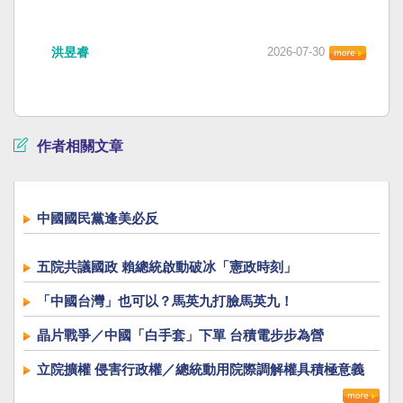
洪昱睿
2026-07-30
作者相關文章
中國國民黨逢美必反
五院共議國政 賴總統啟動破冰「憲政時刻」
「中國台灣」也可以？馬英九打臉馬英九！
晶片戰爭／中國「白手套」下單 台積電步步為營
立院擴權 侵害行政權／總統動用院際調解權具積極意義