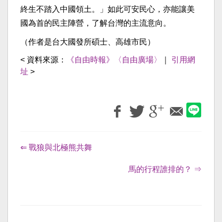
終生不踏入中國領土。」如此可安民心，亦能讓美
國為首的民主陣營，了解台灣的主流意向。
（作者是台大國發所碩士、高雄市民）
< 資料來源：
《自由時報》〈自由廣場〉
｜
引用網
址
>
⇐ 戰狼與北極熊共舞
馬的行程誰排的？ ⇒