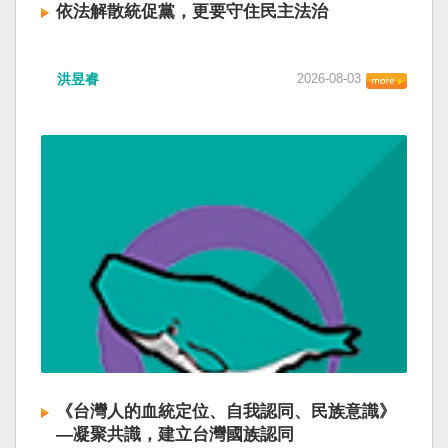
依法解散統促黨，更要守住民主法治
洪昱睿
2026-08-03
《台灣人的血統定位、自我認同、民族意識》
—凝聚共識，建立台灣國族認同