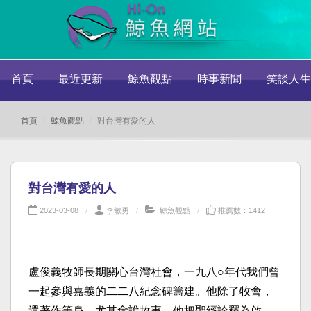
首頁
最近更新
鯨魚觀點
時事新聞
笑談人生
首頁
鯨魚觀點
對台灣有愛的人
對台灣有愛的人
2023-03-08
李敏勇
鯨魚觀點
推薦數：1412
盧俊義牧師長期關心台灣社會，一九八○年代我們曾
一起參與嘉義的二二八紀念碑籌建。他除了牧會，
還著作等身，尤其會說故事。他把聖經詮釋為啟