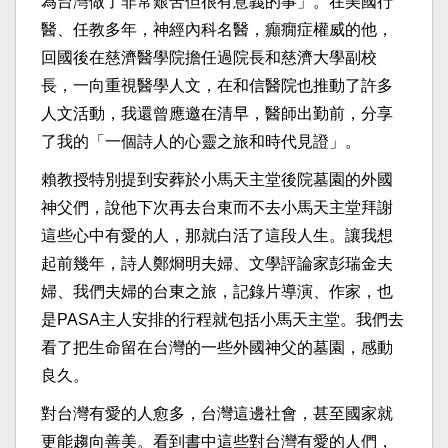
為台灣做了非常艱苦但很有意義的事」。在美國行
醫、任教多年，神經內科名醫，癲癇症權威的他，
回國後在慈濟醫學院擔任過院長和慈濟大學副校
長，一向重視醫學人文，在和信醫院也推動了許多
人文活動，我還曾應邀在清早，醫師出勤前，分享
了我的「一個詩人的心靈之旅和時代見證」。
賴教授特別提到安葬於小馬天主堂後院墓園的外國
神父們，說他下次再去台東而不去小馬天主堂拜謝
這些心中有愛的人，那就白活了這段人生。讓我想
起前幾年，詩人鄭烱明夫婦、文學評論家彭瑞金夫
婦、我們夫婦的台東之旅，記錄片導演、作家，也
是PASA主人安排的行程就包括小馬天主堂。我們去
看了把生命留在台灣的一些外國神父的墓園，感動
良久。
對台灣有愛的人愈多，台灣這邊社會，甚至國家就
更能趨向善美。看到書中這些對台灣有愛的人們，