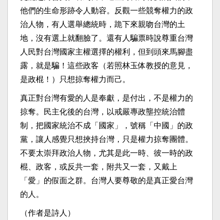
他們的生命形跡令人動容。反觀一些競奪權力的政
治人物，有人選舉總統時，跪下來親吻台灣的土
地，沒有選上就翻臉了。還有人騙票時說尊重台灣
人民對台灣國家主權選擇的權利，但到頭來馬腳盡
露，就是騙！這些政客（若照林玉体教授的意見，
是政棍！）只想掠奪權力而己。
真正對台灣有愛的人是奉獻，是付出，不是權力的
掠奪。民主化後的台灣，以戒嚴專政壟控統治體
制，把國家統治不成「國家」，號稱「中國」的政
黨，讓人感覺只想挾持台灣，只是權力掠奪團體。
不要太崇拜政治人物，尤其是此一時、彼一時的政
棍、政客，或反共一套，附共又一套，又戴上
「愛」的假面之群。台灣人要尊敬的是真正愛台灣
的人。
（作者是詩人）