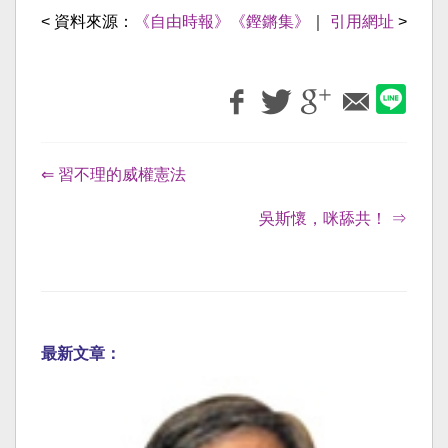
< 資料來源：
《自由時報》《鏗鏘集》
｜
引用網址
>
⇐ 習不理的威權憲法
吳斯懷，咪舔共！ ⇒
最新文章：