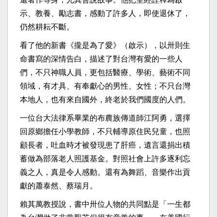
示、教養、勵志書，感動了許多人，即使退休了，
仍然耕耘不斷。
看了他的新書《攏是為了愛》（啟示），以卅則生
命書寫的深情告白，描述了對台灣有愛的一些人
們，不只神職人員，更包括醫療、學術、藝術不同
領域，有才具、有奉獻心的男性、女性；不只台灣
本地人，也有來自國外，終老於我們國度的人們。
一位台大法律系畢業的布農族傳道師江阿勇，選擇
回原鄉擔任小學教師，不只輔導原住民兒童，也照
顧長者，吐血時才被發現患了肝癌，遺言還捐出積
蓄做為部落老人照護基金。對照社會上許多逐利忘
義之人，真是令人感動。還有為舞蹈、音樂作出貢
獻的蕭泰然、蔡瑞月。
賴其萬教授說，書中卅位人物的共同點是「一生都