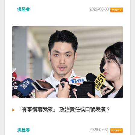
洪昱睿
2026-08-03
「有事衝著我來」 政治責任或口號表演？
洪昱睿
2026-07-31