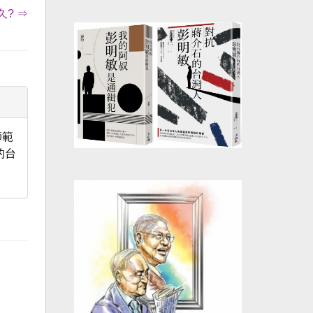
? ⇒
師範
的台