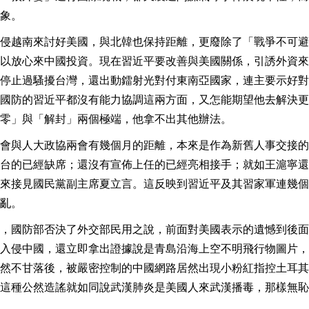
象。
侵越南來討好美國，與北韓也保持距離，更廢除了「戰爭不可避
以放心來中國投資。現在習近平要改善與美國關係，引誘外資來
停止過騷擾台灣，還出動鐳射光對付東南亞國家，連主要示好對
國防的習近平都沒有能力協調這兩方面，又怎能期望他去解決更
零」與「解封」兩個極端，他拿不出其他辦法。
會與人大政協兩會有幾個月的距離，本來是作為新舊人事交接的
台的已經缺席；還沒有宣佈上任的已經亮相接手；就如王滬寧還
來接見國民黨副主席夏立言。這反映到習近平及其習家軍連幾個
亂。
，國防部否決了外交部民用之說，前面對美國表示的遺憾到後面
入侵中國，還立即拿出證據說是青島沿海上空不明飛行物圖片，
然不甘落後，被嚴密控制的中國網路居然出現小粉紅指控土耳其
這種公然造謠就如同說武漢肺炎是美國人來武漢播毒，那樣無恥