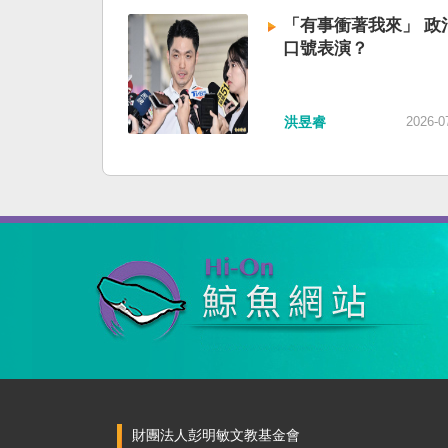
「有事衝著我來」 政
口號表演？
洪昱睿
2026-0
財團法人彭明敏文教基金會