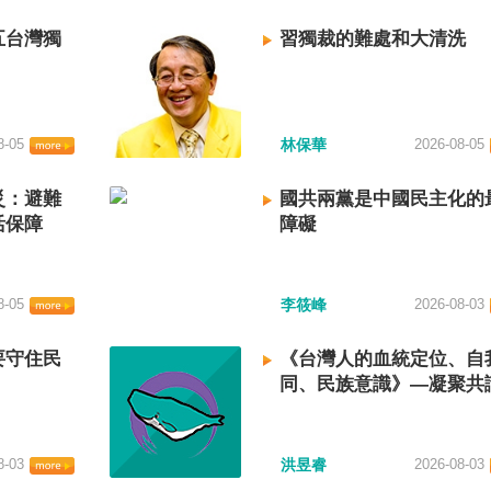
五台灣獨
習獨裁的難處和大清洗
8-05
林保華
2026-08-05
災：避難
國共兩黨是中國民主化的
活保障
障礙
8-05
李筱峰
2026-08-03
要守住民
《台灣人的血統定位、自
同、民族意識》—凝聚共
建立台灣國族認同
8-03
洪昱睿
2026-08-03