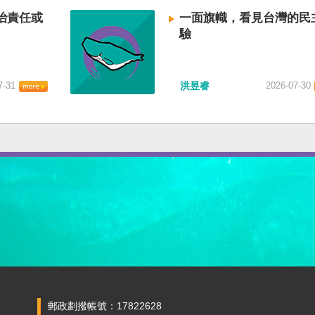
治責任或
一面旗幟，看見台灣的民
驗
7-31
洪昱睿
2026-07-30
郵政劃撥帳號：17822628