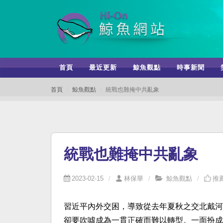
首頁
最近更新
鯨魚觀點
時事新聞
首頁
鯨魚觀點
統戰也難掩中共亂象
統戰也難掩中共亂象
2023-02-15
林保華
鯨魚觀點
推薦
習近平內外交困，導致從去年夏秋之交北戴河
卻要吹噓成為一貫正確而難以轉型。一面扮成