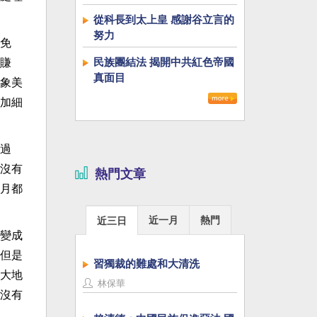
從科長到太上皇 感謝谷立言的
努力
免
民族團結法 揭開中共紅色帝國
賺
真面目
象美
加細
過
沒有
熱門文章
月都
近一月
熱門
近三日
變成
但是
習獨裁的難處和大清洗
大地
林保華
沒有