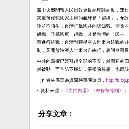
黨中央機關報人民日報更提高理論高度，連日
來擊落侵犯國家主權的氣球是「霸權」，允許
論並不陌生，台灣打擊國共的認知戰、清除匪
組織、呼籲國軍「起義」才是台灣的「民主」
灣進行統戰；台灣對藉星雲去世來台統戰的共
制，又開放港澳人士來台自由行，表明台灣反
中共的霸權已經引起全球的不安，然而它的四
然被動，而且防不勝防；要根除後患，也應該
（作者林保華為資深時事評論員，
http://blo
< 資料來源：
《自由廣場》〈林保華專欄〉
分享文章：