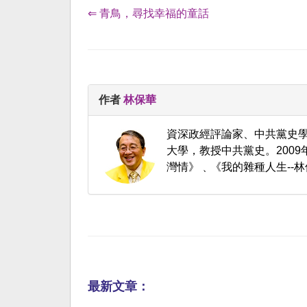
⇐ 青鳥，尋找幸福的童話
作者
林保華
資深政經評論家、中共黨史
大學，教授中共黨史。200
灣情》﹑《我的雜種人生--林
最新文章：