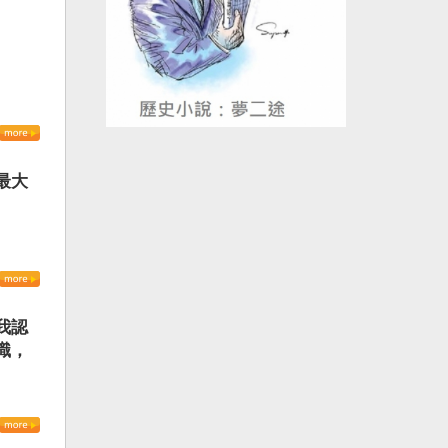
最大
我認
識，