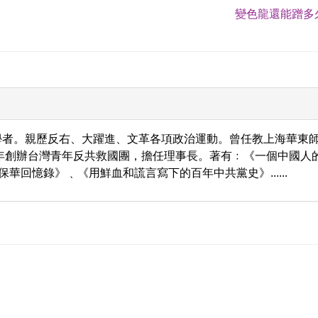
變色龍還能蹭多久
學者。親歷反右、大躍進、文革各項政治運動。曾任教上海華東
9年創辦台灣青年反共救國團，擔任理事長。著有﹕《一個中國人
保華回憶錄》﹑《用鮮血和謊言寫下的百年中共黨史》......