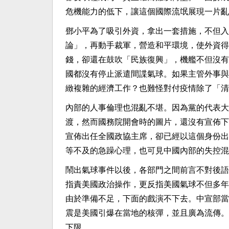
危機能力的低下，讓這個國際流氓展現一片亂
鄧小平為了吸引外資，拿出一套措施，不但入
論」，再動手裁軍，營造和平環境，使外資得
錢，卻還在鼓吹「民族復興」，機艦不但沒有
國都沒有停止派遣間諜氣球。如果主管外事與
緻複雜的經濟工作？也難怪對付疫情除了「清
內部的人事倫理也混亂不堪。因為黨的代表大
渡，然而國務院開會時的圖片，還沒有宣佈下
宣佈出任全國政協主席，卻已經以這個身份出
等不及的急躁心理，也可見中國內部的失控混
鬧出氣球事件以後，各部門之間前言不對後語
指責美國政治操作，更反指美國氣球不但多年
由於準備不足，下面的戲演不下去。中宣部當
震是美國引爆在當地的核彈，並且廣為流傳。
下限。