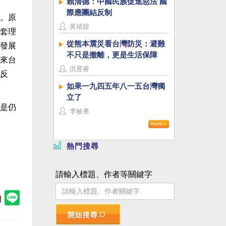
賴清德：中國民族促進惡法 國
際應團結反制
。原
黃靖媗
套理
從熊本震災看台灣防災：避難
發展
不只是撤離，更是生活保障
來台
洪昱睿
反
如果一九四五年八一五台灣獨
立了
是仍
李敏勇
熱門搜尋
請輸入標題、作者等關鍵字
開始搜尋