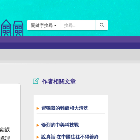
關鍵字搜尋
作者相關文章
習獨裁的難處和大清洗
慘烈的中美科技戰
錯誤
說真話 在中國往往不得善終
處理