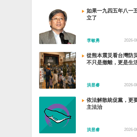
如果一九四五年八一
立了
李敏勇
2026-0
從熊本震災看台灣防
不只是撤離，更是生
洪昱睿
2026-0
依法解散統促黨，更
主法治
洪昱睿
2026-0