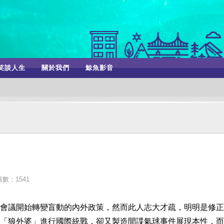
笑談人生
關於我們
鯨魚影音
數：1541
會議開始轉變盲動的內外政策，然而此人志大才疏，明明是修正
「狼外婆」進行國際統戰，卻又製造間諜氣球事件展現本性，而