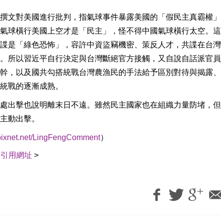
撰文對美國進行批判，指氣球事件暴露美國的「假民主真霸權」
氣球橫行美國上空才是「民主」，怪不得中國氣球橫行太空。這
諜是「綠色恐怖」，容許中資盜竊機密、策反人才，共諜在台灣
。所以習近平自行決定與台灣斷絕官方接觸，又自說自話派官員
幹，以及國共勾搭統戰台灣農漁民的手法給予區別對待與揭露、
統戰的逐漸成熟。
處出擊也說明離末日不遠。雖然民主國家也在組織力量防堵，但
主動出擊。
g.pixnet.net/LingFengComment
）
｜
引用網址
>