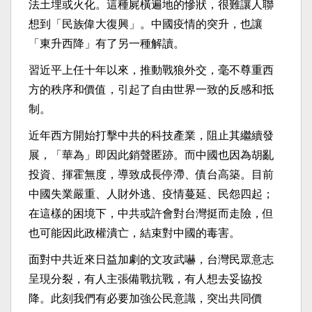
法土埋或火化。這種屍橫遍地的慘狀，很難讓人聯
想到「民族偉大復興」。中國疫情的突升，也讓
「東升西降」有了另一種解讀。
習近平上任十年以來，推動戰狼外交，毫不尊重西
方的秩序和價值，引起了自由世界一致的反感和抵
制。
近年西方開始打擊中共的科技產業，阻止其繼續發
展，「華為」即因此銷聲匿跡。而中國也因為胡亂
投資、揮霍無度，導致成長停滯、債台高築。目前
中國失業嚴重、人財外逃、疫情蔓延、民怨四起；
在這樣的困境下，中共或許會對台灣挺而走險，但
也可能因此政權潰亡，結束對中國的毒害。
面對中共近來日益加劇的文攻武嚇，台灣民眾意志
呈現分裂，有人主張備戰抗戰，有人想去妥協投
降。此刻我們有必要加強公民意識，突出共同價