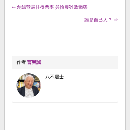
⇐ 創綠營最佳得票率 吳怡農雖敗猶榮
誰是自己人？ ⇒
作者
曹興誠
八不居士