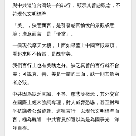
與中共逼迫台灣統一的罪行， 顯示其善惡觀念，不
符現代文明標準。
「美」，狹意而言，是引發感官愉悅的景觀或意
境；廣意而言，是「恰當」。
一個現代摩天大樓，上面如果蓋上中國宮殿屋頂，
看起來即不恰當，是醜非美。
我們言行上也有美醜之分。缺乏真善的言行就不會
美；可說真、善、美是一體的三面，缺一則其餘兩
者必毀。
中共因為缺乏真誠、平等、慈悲等概念，其外交官
在國際上經常強詞奪理，對人威脅恐嚇，甚至對和
平抗議者公然施暴。這種言行，以現代文明標準而
言，極為醜陋；中共官員卻還以為是為國爭光，洋
洋自得。