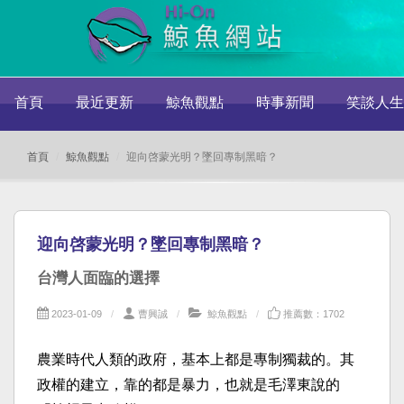
首頁
最近更新
鯨魚觀點
時事新聞
笑談人生
首頁
鯨魚觀點
迎向啓蒙光明？墜回專制黑暗？
迎向啓蒙光明？墜回專制黑暗？
台灣人面臨的選擇
2023-01-09
曹興誠
鯨魚觀點
推薦數：1702
農業時代人類的政府，基本上都是專制獨裁的。其
政權的建立，靠的都是暴力，也就是毛澤東說的