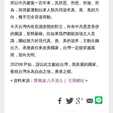
所以中共建黨一百年來，其所思、所想、所做、所
為，與啓蒙運動以來人類共同追求真、善、美的方
向，幾乎完全背道而馳。
今天台灣內有意識形態的對立，外有中共悪意吞併
的圖謀，形勢嚴峻。但如果我們都能加強主人意
識，團結致力於現代真、善、美的追求，主動出錢
出力、承擔責任來改善國家，台灣一定能穿越風
雨，迎向光明。
2023年尹始，謹以此文獻給台灣，我美麗的國家。
敬祝台灣永為自由之地，勇者之鄉。
< 資料來源：
曹興誠 八不居士
｜
引用網址
>