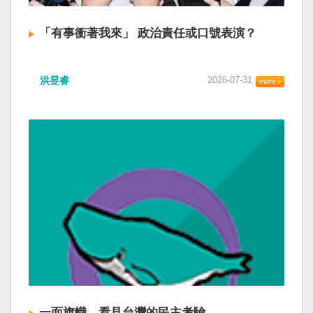
「有事衝著我來」 政治責任或口號表演？
洪昱睿
2026-07-31
一面旗幟，看見台灣的民主考驗