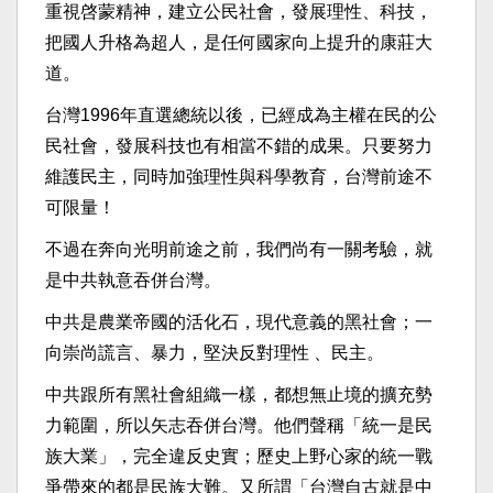
重視啓蒙精神，建立公民社會，發展理性、科技，
把國人升格為超人，是任何國家向上提升的康莊大
道。
台灣1996年直選總統以後，已經成為主權在民的公
民社會，發展科技也有相當不錯的成果。只要努力
維護民主，同時加強理性與科學教育，台灣前途不
可限量！
不過在奔向光明前途之前，我們尚有一關考驗，就
是中共執意吞併台灣。
中共是農業帝國的活化石，現代意義的黑社會；一
向崇尚謊言、暴力，堅決反對理性 、民主。
中共跟所有黑社會組織一樣，都想無止境的擴充勢
力範圍，所以矢志吞併台灣。他們聲稱「統一是民
族大業」，完全違反史實；歷史上野心家的統一戰
爭帶來的都是民族大難。又所謂「台灣自古就是中