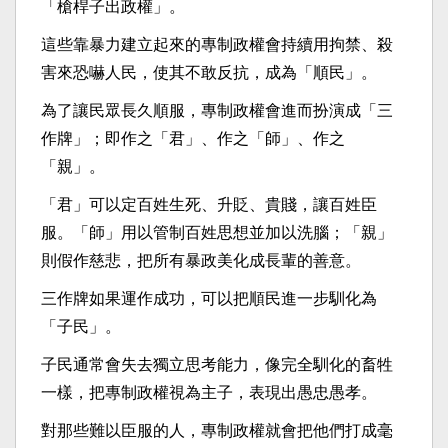
「槍桿子出政權」。
這些靠暴力建立起來的專制政權會持續用拘禁、殺
害來恐嚇人民，使其不敢反抗，成為「順民」。
為了讓民眾長久順服，專制政權會進而扮演成「三
作牌」；即作之「君」、作之「師」、作之
「親」。
「君」可以定百姓生死、升貶、貴賤，讓百姓臣
服。「師」用以管制百姓思想並加以洗腦；「親」
則假作慈悲，把所有暴政美化成長輩的善意。
三作牌如果運作成功，可以把順民進一步馴化為
「子民」。
子民通常會失去獨立思考能力，像完全馴化的畜牲
一樣，把專制政權視為主子，表現出愚忠愚孝。
對那些難以臣服的人，專制政權就會把他們打成毫