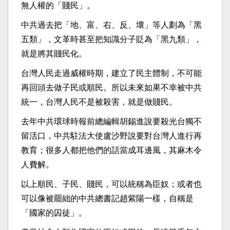
無人權的「賤民」。
中共過去把「地、富、右、反、壞」等人劃為「黑
五類」，文革時甚至把知識分子貶為「黑九類」，
就是將其賤民化。
台灣人民走過威權時期，建立了民主體制，不可能
再回頭去做子民或順民。所以未來如果不幸被中共
統一，台灣人民不是被殺害，就是做賤民。
去年中共環球時報前總編輯胡錫進說要殺光台獨不
留活口，中共駐法大使盧沙野說要對台灣人進行再
教育；很多人都把他們的話當成耳邊風，其麻木令
人費解。
以上順民、子民、賤民，可以統稱為臣奴；或者也
可以像被罷絀的中共總書記趙紫陽一樣，自稱是
「國家的囚徒」。