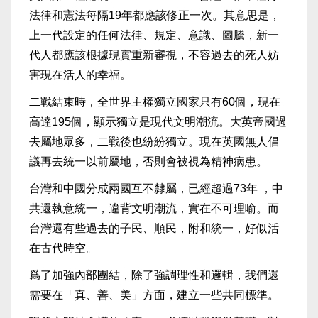
法律和憲法每隔19年都應該修正一次。其意思是，
上一代設定的任何法律、規定、意識、圖騰，新一
代人都應該根據現實重新審視，不容過去的死人妨
害現在活人的幸福。
二戰結束時，全世界主權獨立國家只有60個，現在
高達195個，顯示獨立是現代文明潮流。大英帝國過
去屬地眾多，二戰後也紛紛獨立。現在英國無人倡
議再去統一以前屬地，否則會被視為精神病患。
台灣和中國分成兩國互不隸屬，已經超過73年 ，中
共還執意統一，違背文明潮流，實在不可理喻。而
台灣還有些過去的子民、順民，附和統一，好似活
在古代時空。
爲了加強內部團結，除了強調理性和邏輯，我們還
需要在「真、善、美」方面，建立一些共同標準。