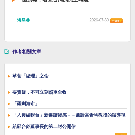
洪昱睿
2026-07-30
作者相關文章
草菅「總理」之命
要質疑，不可立刻照單全收
「羅剎海市」
「入侵編輯台」新書讀後感－－兼論高希均教授的誤導視
聽
給郭台銘董事長的第二封公開信