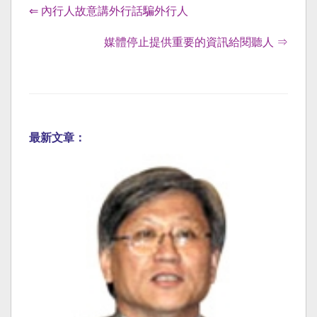
⇐ 內行人故意講外行話騙外行人
媒體停止提供重要的資訊給閱聽人 ⇒
最新文章：