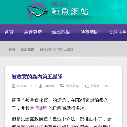
首頁
最近更新
鯨魚觀點
時事新聞
笑談人生
首頁
鯨魚觀點
被收買的島內第五縱隊
被收買的島內第五縱隊
2023-01-01
Sabrina
鯨魚觀點
推薦數：2763
這個「被共媒收買」的話題，在FB河道討論很久
了，尤其是
#斯坦
他已經喊話很多次。
但是民進黨政府連「數位中介法」都推動不了，更
何況這些明目張膽來自中國斗內的資金，至今無法