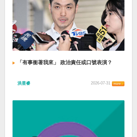
「有事衝著我來」 政治責任或口號表演？
洪昱睿
2026-07-31