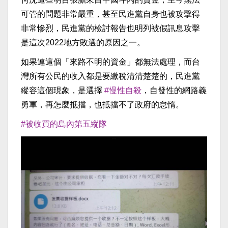
可管的問題非常嚴重，甚至民進黨自身也被攻擊得
非常慘烈，民進黨的檢討報告也明列被假訊息攻擊
是這次2022地方敗選的原因之一。
如果連這個「來路不明的資金」都無法處理，而台
灣所有公民的收入都是要繳稅清清楚楚的，民進黨
縱容這個現象，是選擇
#慢性自殺
，自發性的網路義
勇軍，再怎麼抵擋，也抵擋不了政府的怠惰。
#被收買的島內第五縱隊